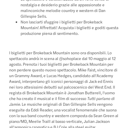
nostalgia e desiderio grazie alle appassionate e
malinconiche melodie country e western di Dan
Gillespie Sells.
Non lasciarti sfuggire i biglietti per Brokeback
Mountain! Affrettati! Acquista i biglietti e goditi questa
produzione piena di sentimento.
I biglietti per Brokeback Mountain sono ora disponibili. Lo
spettacolo andrà in scena al @sohoplace dal 10 maggio al 12
agosto. Prenota i tuoi biglietti per Brokeback Mountain per
non perdere questo nuovo spettacolo. Mike Faist, vincitore di
un Grammy Award, e Lucas Hedges, candidato all'Academy
Award, interpretano gli iconici personaggi di Jack ed Ennis
nei loro attesissimi debutti sul palcoscenico del West End. Il
regista di Brokeback Mountain è Jonathan Butterell, l'uomo
che ha creato il musical e il film di successo
Tutti parlano di
Jamie
. Le musiche originali di Dan Gillespie Sells vengono
eseguite da Eddi Reader, una vocalist fenomenale che suona
con la sua band country e western composta da Sean Green al
piano/MD, Meelie Traill al basso verticale, Julian Jackson
all'armonica cromatica e BJ Cole alla steel guitar.