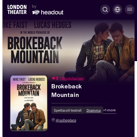
5
(
16 valutazioni
)
Brokeback
Mountain
+
1
more
Spettacoli teatrali
Dramma
@sohoplace