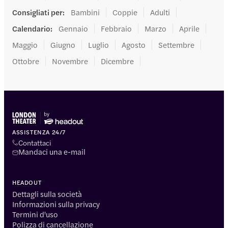
Consigliati per
:
Bambini
Coppie
Adulti
Calendario
:
Gennaio
Febbraio
Marzo
Aprile
Maggio
Giugno
Luglio
Agosto
Settembre
Ottobre
Novembre
Dicembre
ASSISTENZA 24/7
Contattaci
Mandaci una e-mail
HEADOUT
Dettagli sulla società
Informazioni sulla privacy
Termini d'uso
Polizza di cancellazione