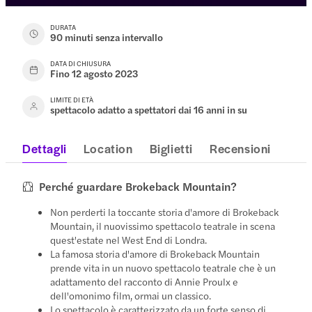
DURATA
90 minuti senza intervallo
DATA DI CHIUSURA
Fino 12 agosto 2023
LIMITE DI ETÀ
spettacolo adatto a spettatori dai 16 anni in su
Dettagli
Location
Biglietti
Recensioni
Perché guardare Brokeback Mountain?
Non perderti la toccante storia d'amore di Brokeback
Mountain, il nuovissimo spettacolo teatrale in scena
quest'estate nel West End di Londra.
La famosa storia d'amore di Brokeback Mountain
prende vita in un nuovo spettacolo teatrale che è un
adattamento del racconto di Annie Proulx e
dell'omonimo film, ormai un classico.
Lo spettacolo è caratterizzato da un forte senso di