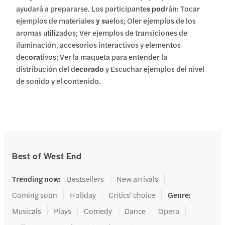
ayudará a prepararse. Los participante
s pod
rán: Tocar
ejemplos de materiales
y su
elos; Oler ejemplos de los
aromas ut
ili
zados; Ver ejemplos de transiciones de
iluminación, accesorios interactivos y elementos
dec
ora
tivos; Ver la maqueta para entender la
distribución del d
ecorado
y Escuchar ejemplos del nivel
de sonido y el contenido.
Best of West End
Trending now
:
Bestsellers
New arrivals
Coming soon
Holiday
Critics' choice
Genre
:
Musicals
Plays
Comedy
Dance
Opera