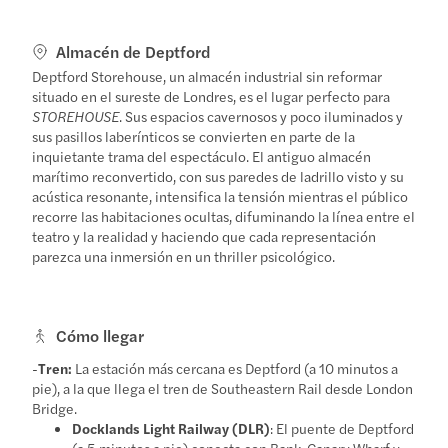
Almacén de Deptford
Deptford Storehouse, un almacén industrial sin reformar
situado en el sureste de Londres, es el lugar perfecto para
STOREHOUSE
. Sus espacios cavernosos y poco iluminados y
sus pasillos laberínticos se convierten en parte de la
inquietante trama del espectáculo. El antiguo almacén
marítimo reconvertido, con sus paredes de ladrillo visto y su
acústica resonante, intensifica la tensión mientras el público
recorre las habitaciones ocultas, difuminando la línea entre el
teatro y la realidad y haciendo que cada representación
parezca una inmersión en un thriller psicológico.
Cómo llegar
-
Tren:
La estación más cercana es Deptford (a 10 minutos a
pie), a la que llega el tren de Southeastern Rail desde London
Bridge.
Docklands Light Railway (DLR)
: El puente de Deptford
(a 5 minutos a pie) conecta con Bank, Canary Wharf y