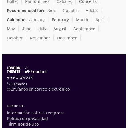
Ballet
Pantomimes
Cabaret
Concerts
Recommended for
:
Kids
Couples
Adults
Calendar
:
January
February
March
April
May
June
July
August
September
October
November
December
ATENCIÓN 24/7
Llámanos
Envíanos un correo electrónico
HEADOUT
Información sobre la empresa
Política de privacidad
Términos de Uso