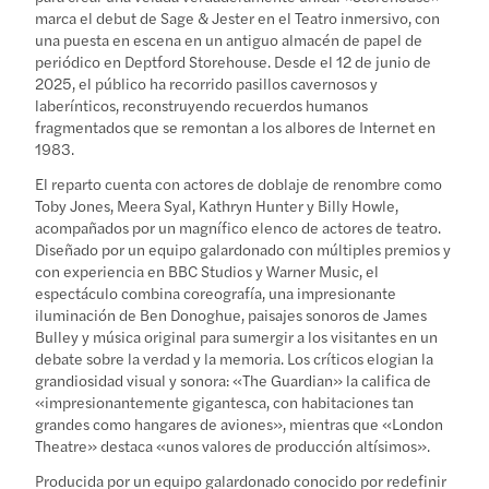
marca el debut de Sage & Jester en el Teatro inmersivo, con
una puesta en escena en un antiguo almacén de papel de
periódico en Deptford Storehouse. Desde el 12 de junio de
2025, el público ha recorrido pasillos cavernosos y
laberínticos, reconstruyendo recuerdos humanos
fragmentados que se remontan a los albores de Internet en
1983.
El reparto cuenta con actores de doblaje de renombre como
Toby Jones, Meera Syal, Kathryn Hunter y Billy Howle,
acompañados por un magnífico elenco de actores de teatro.
Diseñado por un equipo galardonado con múltiples premios y
con experiencia en BBC Studios y Warner Music, el
espectáculo combina coreografía, una impresionante
iluminación de Ben Donoghue, paisajes sonoros de James
Bulley y música original para sumergir a los visitantes en un
debate sobre la verdad y la memoria. Los críticos elogian la
grandiosidad visual y sonora: «The Guardian» la califica de
«impresionantemente gigantesca, con habitaciones tan
grandes como hangares de aviones», mientras que «London
Theatre» destaca «unos valores de producción altísimos».
Producida por un equipo galardonado conocido por redefinir