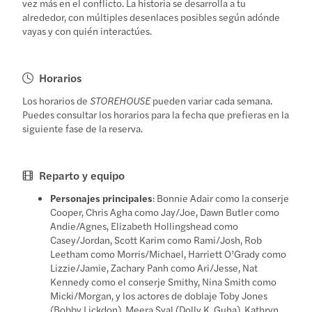
vez más en el conflicto. La historia se desarrolla a tu
alrededor, con múltiples desenlaces posibles según adónde
vayas y con quién interactúes.
Horarios
Los horarios de
STOREHOUSE
pueden variar cada semana.
Puedes consultar los horarios para la fecha que prefieras en la
siguiente fase de la reserva.
Reparto y equipo
Personajes principales
: Bonnie Adair como la conserje
Cooper, Chris Agha como Jay/Joe, Dawn Butler como
Andie/Agnes, Elizabeth Hollingshead como
Casey/Jordan, Scott Karim como Rami/Josh, Rob
Leetham como Morris/Michael, Harriett O’Grady como
Lizzie/Jamie, Zachary Panh como Ari/Jesse, Nat
Kennedy como el conserje Smithy, Nina Smith como
Micki/Morgan, y los actores de doblaje Toby Jones
(Bobby Lickdon), Meera Syal (Dolly K. Guha), Kathryn