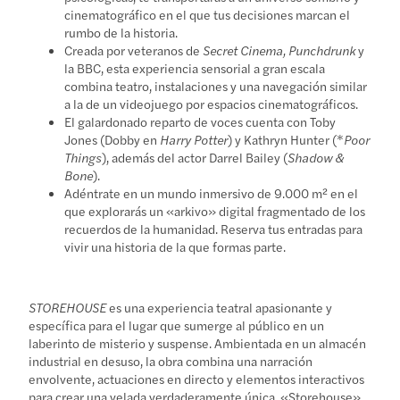
cinematográfico en el que tus decisiones marcan el
rumbo de la historia.
Creada por veteranos de
Secret Cinema, Punchdrunk
y
la BBC, esta experiencia sensorial a gran escala
combina teatro, instalaciones y una navegación similar
a la de un videojuego por espacios cinematográficos.
El galardonado reparto de voces cuenta con Toby
Jones (Dobby en
Harry Potter
) y Kathryn Hunter (*
Poor
Things
), además del actor Darrel Bailey (
Shadow &
Bone
).
Adéntrate en un mundo inmersivo de 9.000 m² en el
que explorarás un «arkivo» digital fragmentado de los
recuerdos de la humanidad. Reserva tus entradas para
vivir una historia de la que formas parte.
STOREHOUSE
es una experiencia teatral apasionante y
específica para el lugar que sumerge al público en un
laberinto de misterio y suspense. Ambientada en un almacén
industrial en desuso, la obra combina una narración
envolvente, actuaciones en directo y elementos interactivos
para crear una velada verdaderamente única. «Storehouse»