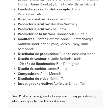
Hunter (Anne Rourke) y Billy Howle (Brian Falcon)
Fundador y creador del concepto:
Liana
Patarkatsishvili
Director creativo:
Sophie Larsmon
Productor ejecutivo:
Rosalyn Newbery
Productor ejecutivo:
Zoe Snow
Productor de la historia
: Donnacadh O’Briain
Coautores:
Tristan Bernays, Sonali Bhattacharyya,
Kathryn Bond, Katie Lyons, Caro Murphy, Rhik
Samadder
Diseñador de producción:
Alice te echa una mano
Diseño de vestuario:
Julie Belinda Landau
-
Diseño de iluminación
: Ben Donoghue
Diseño de sonido
: James Bulley
Composición:
Anna Meredith
Diseñador de video:
Gillian Tan
Investigador creativo:
Aoife van Linden Tol
Note: Producers cannot guarantee the appearance of any particular artist,
which is always subject to illness and holidays.