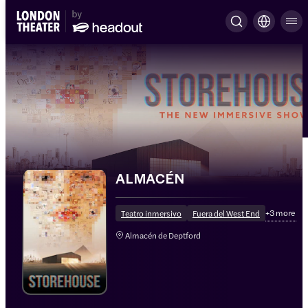
ALMACÉN
+
3
more
Teatro inmersivo
Fuera del West End
Almacén de Deptford