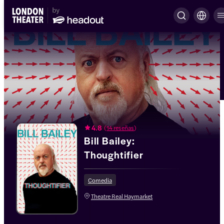
4.8
(
14 reseñas
)
Bill Bailey:
Thoughtifier
Comedia
Theatre Real Haymarket