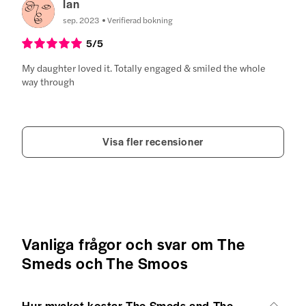
Ian
sep. 2023
Verifierad bokning
5
/5
My daughter loved it. Totally engaged & smiled the whole
way through
Visa fler recensioner
Vanliga frågor och svar om The
Smeds och The Smoos
Hur mycket kostar The Smeds and The