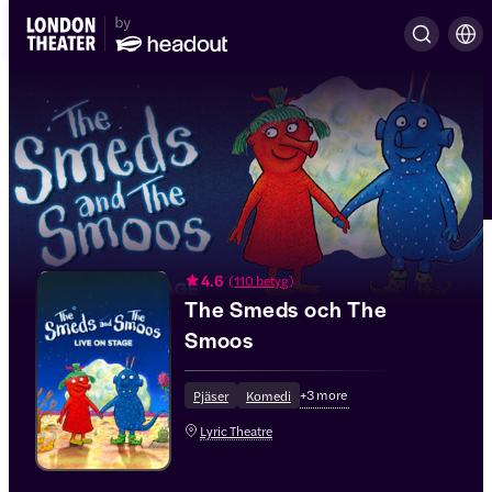
4.6
(
110 betyg
)
The Smeds och The
Smoos
+
3
more
Pjäser
Komedi
Lyric Theatre