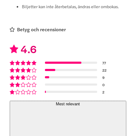
Biljetter kan inte återbetalas, ändras eller ombokas.
Betyg och recensioner
4.6
77
22
9
0
2
Mest relevant