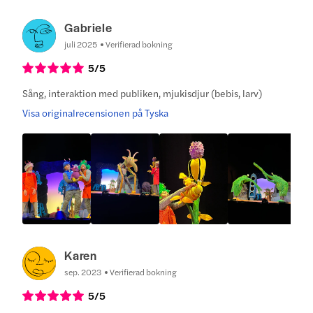
Gabriele
juli 2025
Verifierad bokning
5
/5
Sång, interaktion med publiken, mjukisdjur (bebis, larv)
Visa originalrecensionen på Tyska
Karen
sep. 2023
Verifierad bokning
5
/5