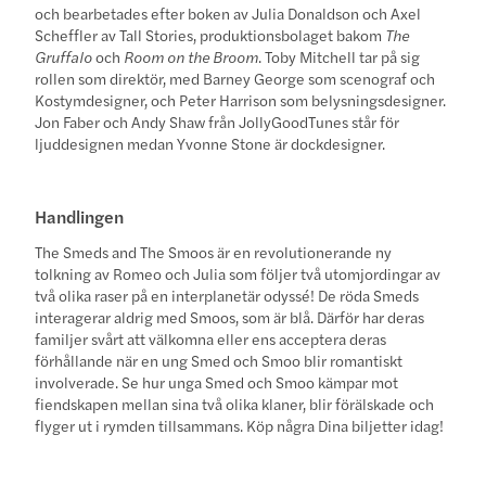
och bearbetades efter boken av Julia Donaldson och Axel
Scheffler av Tall Stories, produktionsbolaget bakom
The
Gruffalo
och
Room on the Broom
. Toby Mitchell tar på sig
rollen som direktör, med Barney George som scenograf och
Kostymdesigner, och Peter Harrison som belysningsdesigner.
Jon Faber och Andy Shaw från JollyGoodTunes står för
ljuddesignen medan Yvonne Stone är dockdesigner.
Handlingen
The Smeds and The Smoos är en revolutionerande ny
tolkning av Romeo och Julia som följer två utomjordingar av
två olika raser på en interplanetär odyssé! De röda Smeds
interagerar aldrig med Smoos, som är blå. Därför har deras
familjer svårt att välkomna eller ens acceptera deras
förhållande när en ung Smed och Smoo blir romantiskt
involverade. Se hur unga Smed och Smoo kämpar mot
fiendskapen mellan sina två olika klaner, blir förälskade och
flyger ut i rymden tillsammans. Köp några Dina biljetter idag!