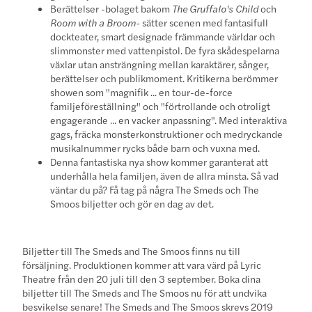
Berättelser -bolaget bakom
The Gruffalo's Child
och
Room with a Broom-
sätter scenen med fantasifull
dockteater, smart designade främmande världar och
slimmonster med vattenpistol. De fyra skådespelarna
växlar utan ansträngning mellan karaktärer, sånger,
berättelser och publikmoment. Kritikerna berömmer
showen som "magnifik ... en tour-de-force
familjeföreställning" och "förtrollande och otroligt
engagerande ... en vacker anpassning". Med interaktiva
gags, fräcka monsterkonstruktioner och medryckande
musikalnummer rycks både barn och vuxna med.
Denna fantastiska nya show kommer garanterat att
underhålla hela familjen, även de allra minsta. Så vad
väntar du på? Få tag på några The Smeds och The
Smoos biljetter och gör en dag av det.
Biljetter till The Smeds and The Smoos finns nu till
försäljning. Produktionen kommer att vara värd på Lyric
Theatre från den 20 juli till den 3 september. Boka dina
biljetter till The Smeds and The Smoos nu för att undvika
besvikelse senare! The Smeds and The Smoos skrevs 2019