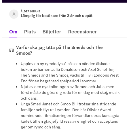
ÅLDERSGRÄNS
Lämplig för besökare från 3 år och uppåt
Om
Plats
Biljetter
Recensioner
Varför ska jag titta på The Smeds och The
Smoos?
Upplev en ny rymdodyssé på scen när den älskade
boken av barnen Julia Donaldson och Axel Scheffler,
The Smeds and The Smoos, väcks till liv i Londons West
End för en begränsad spelperiod i sommar.
Njut av den nya tolkningen av Romeo och Julia, men
först måste du göra dig redo för en dag med skoj, musik
och dans.
Unga Smed Janet och Smoo Bill trotsar sina stridande
familjer och flyr ut i rymden. Den här Olivier Award-
nominerade filmatiseringen förvandlar deras korslagda
kärlek till en glädjefylld resa av enighet och acceptans
genom rymd och sång.