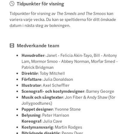
Tidpunkter för visning
Tidpunkter för visning av
The Smeds and The Smoos
kan
variera varje vecka. Du kan se speltiderna för ditt önskade
datum i nästa steg av bokningen.
Medverkande team
Huvudroller
: Janet - Felicia Akin-Tayo, Bill - Antony
Lam, Mormor Smoo - Abbey Norman, Morfar Smed -
Patrick Bridgman
Direktör
: Toby Mitchell
Författare
: Julia Donaldson
Illustrator
: Axel Scheffler
Scenografi- och kostymdesigner
: Barney George
Musik och sångtexter
: Jon Fiber & Andy Shaw (för
Jollygoodtunes)
Puppet designer
: Yvonne Stone
Belysning
: Peter Harrison
Koreograf
: Julia Cave
Kostymansvarig
: Martin Rodges
Biträdande direktör
: Penny Dyer