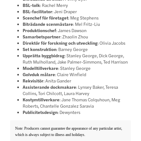
BSL-tolk
: Rachel Merry
BSL-facilitator
: Jeni Draper
Scenchef för företaget
: Meg Stephens
Biträdande scenmästare
: Mel Fritz-Liu
Produktionschef
: James Dawson
Samarbetspartner
: Zhaolin Zhou
Direktör för forskning och utveckling
: Olivia Jacobs
Set konstruktion
: Barney George
Upprätta byggbidrag
: Stanley George, Dick George,
Ruth Mulholland, Jake Palmer-Simmons, Ted Harrison
Modelltillverkare
: Stanley George
Golvduk målare
: Claire Winfield
Rekvisitör
: Anita Gander
Assisterande dockmakare
: Lynsey Baker, Teresa
Collins, Tori Chilcott, Laura Harvey
Kostymtillverkare
: Jane Thomas Colquhoun, Meg
Roberts, Chantelle Gonzalez Saravia
Publicitetsdesign
: Dewynters
Note: Producers cannot guarantee the appearance of any particular artist,
which is always subject to illness and holidays.