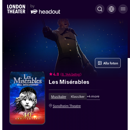
Alla foton
4.8
(
6 144 betyg
)
Les Misérables
+
4
more
Musikaler
Klassiker
Sondheim Theatre