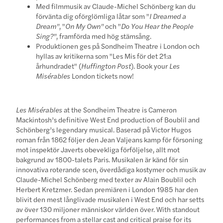
Med filmmusik av Claude-Michel Schönberg kan du
förvänta dig oförglömliga låtar som "
I Dreamed a
Dream"
, "
On My Own"
och "
Do You Hear the People
Sing?"
, framförda med hög stämsång.
Produktionen ges på Sondheim Theatre i London och
hyllas av kritikerna som "Les Mis för det 21:a
århundradet" (
Huffington Post
). Book your
Les
Misérables
London tickets now!
Les Misérables
at the Sondheim Theatre is Cameron
Mackintosh’s definitive West End production of Boublil and
Schönberg’s legendary musical. Baserad på Victor Hugos
roman från 1862 följer den Jean Valjeans kamp för försoning
mot inspektör Javerts obevekliga förföljelse, allt mot
bakgrund av 1800-talets Paris. Musikalen är känd för sin
innovativa roterande scen, överdådiga kostymer och musik av
Claude-Michel Schönberg med texter av Alain Boublil och
Herbert Kretzmer. Sedan premiären i London 1985 har den
blivit den mest långlivade musikalen i West End och har setts
av över 130 miljoner människor världen över. With standout
performances from a stellar cast and critical praise for its