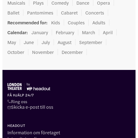
Musicals
Plays
Comedy
Dance
Opera
Ballet
Pantomimes
Cabaret
Concerts
Recommended for
:
Kids
Couples
Adults
Calendar
:
January
February
March
April
May
June
July
August
September
October
November
December
FÅ HJÄLP 24/7
Ring oss
Skicka e-post till oss
HEADOUT
Information om företaget