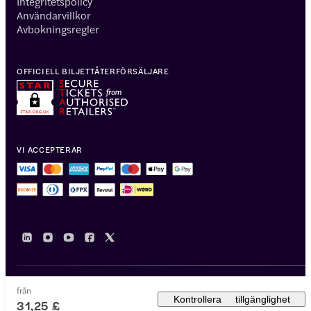
Integritetspolicy
Användarvillkor
Avbokningsregler
OFFICIELL BILJETTÅTERFÖRSÄLJARE
VI ACCEPTERAR
från
© 2014-2026 Headout Inc, 82 Nassau St #60351 New York, NY 10038
Kontrollera tillgänglighet
31,25 £