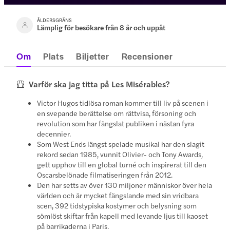
ÅLDERSGRÄNS
Lämplig för besökare från 8 år och uppåt
Om
Plats
Biljetter
Recensioner
Varför ska jag titta på Les Misérables?
Victor Hugos tidlösa roman kommer till liv på scenen i
en svepande berättelse om rättvisa, försoning och
revolution som har fängslat publiken i nästan fyra
decennier.
Som West Ends längst spelade musikal har den slagit
rekord sedan 1985, vunnit Olivier- och Tony Awards,
gett upphov till en global turné och inspirerat till den
Oscarsbelönade filmatiseringen från 2012.
Den har setts av över 130 miljoner människor över hela
världen och är mycket fängslande med sin vridbara
scen, 392 tidstypiska kostymer och belysning som
sömlöst skiftar från kapell med levande ljus till kaoset
på barrikaderna i Paris.