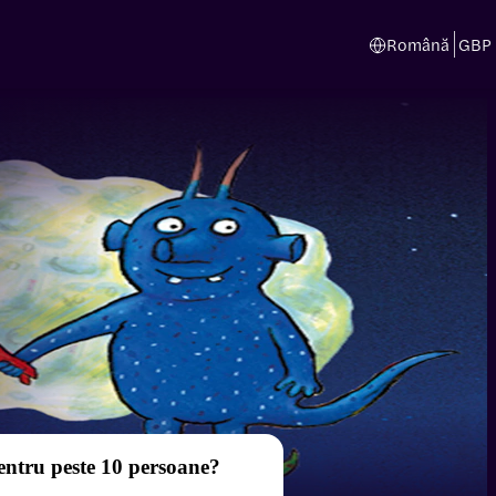
Română
GBP
entru peste 10 persoane?