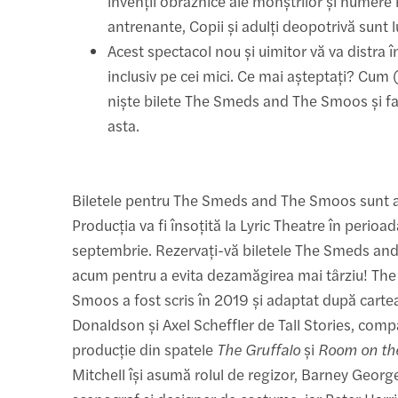
invenții obraznice ale monștrilor și numere
antrenante, Copii și adulți deopotrivă sunt lu
Acest spectacol nou și uimitor vă va distra î
inclusiv pe cei mici. Ce mai așteptați? Cum (
niște bilete The Smeds and The Smoos și fac
asta.
Biletele pentru The Smeds and The Smoos sunt 
Producția va fi însoțită la Lyric Theatre în perioad
septembrie. Rezervați-vă biletele The Smeds a
acum pentru a evita dezamăgirea mai târziu! Th
Smoos a fost scris în 2019 și adaptat după cartea
Donaldson și Axel Scheffler de Tall Stories, com
producție din spatele
The Gruffalo
și
Room on th
Mitchell își asumă rolul de regizor, Barney George