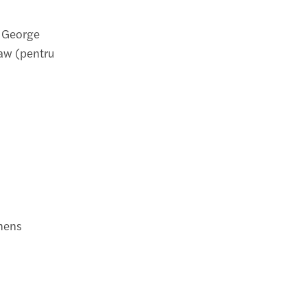
y George
haw (pentru
hens