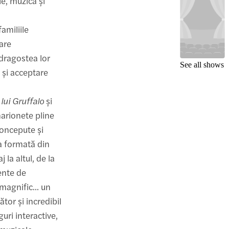
ie, muzică și
amiliile
are
 dragostea lor
See all shows
e și acceptare
 lui Gruffalo
și
arionete pline
concepute și
ia formată din
 la altul, de la
ente de
"magnific... un
tor și incredibil
uri interactive,