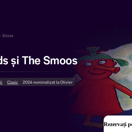
- Bilete
s și The Smoos
ii
Clasic
2024 nominalizat la Olivier
Rezervați p