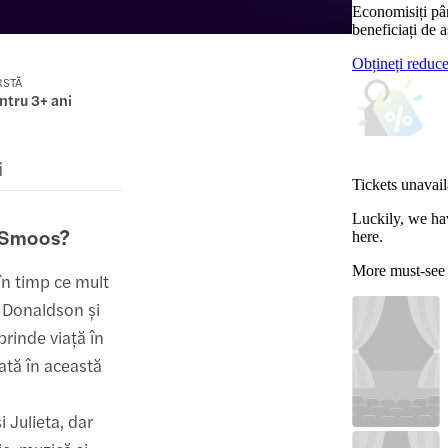
Economisiți pâ
beneficiați de a
Obțineți reduc
RSTĂ
ntru 3+ ani
i
Tickets unavail
Luckily, we ha
e Smoos?
here.
More must-see
 în timp ce mult
a Donaldson și
rinde viață în
ată în această
 Julieta, dar