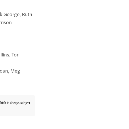
ck George, Ruth
rrison
lins, Tori
houn, Meg
which is always subject