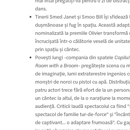
mai întâi pregătiți-vă pentru o zi de distracț
dans.
Tinerii Smed Janet și Smoo Bill își sfidează f
dușmănoase și fug în spațiu. Această adapt
nominalizată la premiile Olivier transformă
încrucișată într-o călătorie veselă de unitat
prin spațiu și cântec.
Povești lungi -compania din spatele
Copilul
Room with a Broom-
pregătește scena cu m
de imaginație, lumi extraterestre ingenios 
monștri de noroi cu pistol cu apă. Distribuț
patru actori trece fără efort de la un personaj
un cântec la altul, de la o narațiune la mom
audiență. Criticii laudă spectacolul ca fiind 
spectacol de familie tur-de-force" și "încântă
de captivant... o adaptare frumoasă". Cu gag