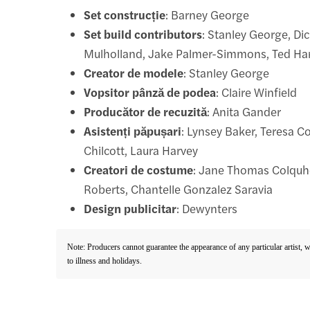
Set construcție
: Barney George
Set build contributors
: Stanley George, Di
Mulholland, Jake Palmer-Simmons, Ted Ha
Creator de modele
: Stanley George
Vopsitor pânză de podea
: Claire Winfield
Producător de recuzită
: Anita Gander
Asistenți păpușari
: Lynsey Baker, Teresa Col
Chilcott, Laura Harvey
Creatori de costume
: Jane Thomas Colqu
Roberts, Chantelle Gonzalez Saravia
Design publicitar
: Dewynters
Note: Producers cannot guarantee the appearance of any particular artist, 
to illness and holidays.