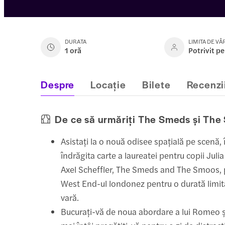
DURATA
LIMITA DE VÂ
1 oră
Potrivit pe
Despre
Locație
Bilete
Recenzi
De ce să urmăriți The Smeds și Th
Asistați la o nouă odisee spațială pe scenă,
îndrăgita carte a laureatei pentru copii Juli
Axel Scheffler, The Smeds and The Smoos, p
West End-ul londonez pentru o durată limit
vară.
Bucurați-vă de noua abordare a lui Romeo și