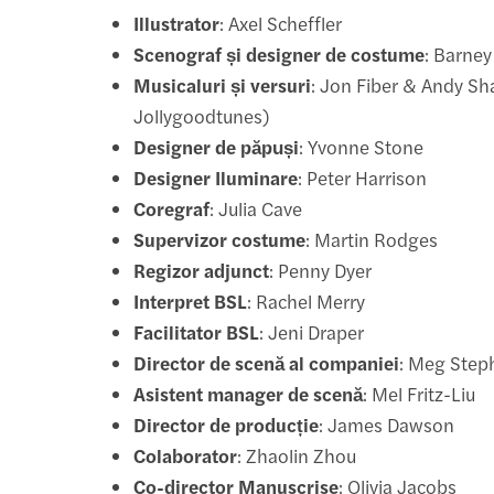
Illustrator
: Axel Scheffler
Scenograf și designer de costume
: Barne
Musicaluri și versuri
: Jon Fiber & Andy S
Jollygoodtunes)
Designer de păpuși
: Yvonne Stone
Designer Iluminare
: Peter Harrison
Coregraf
: Julia Cave
Supervizor costume
: Martin Rodges
Regizor adjunct
: Penny Dyer
Interpret BSL
: Rachel Merry
Facilitator BSL
: Jeni Draper
Director de scenă al companiei
: Meg Step
Asistent manager de scenă
: Mel Fritz-Liu
Director de producție
: James Dawson
Colaborator
: Zhaolin Zhou
Co-director Manuscrise
: Olivia Jacobs