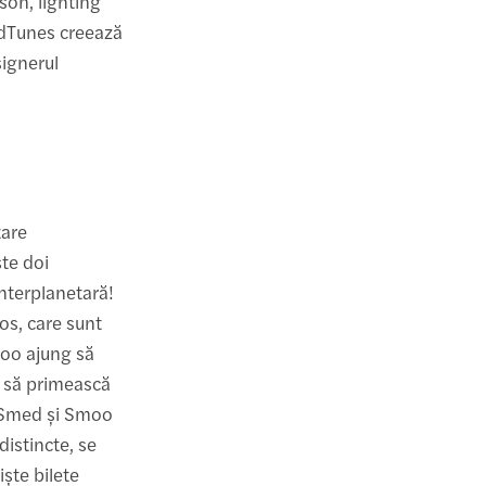
son, lighting
odTunes creează
signerul
tare
ște doi
interplanetară!
os, care sunt
moo ajung să
eu să primească
ii Smed și Smoo
distincte, se
iște bilete