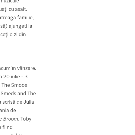
 muzicale
ați cu asalt.
ntreaga familie,
să) ajungeți la
eți o zi din
acum în vânzare.
a 20 iulie - 3
nd The Smoos
e Smeds and The
 scrisă de Julia
pania de
e Broom
. Toby
 fiind