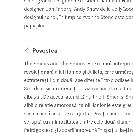
scenograf și designer de costume, iar Peter Harri
designer. Jon Faber și Andy Shaw de la JollyGo
designul sonor, în timp ce Yvonne Stone este de
păpușilor.
Povestea
The Smeds and The Smoos este o nouă interpre
revoluționară a lui Romeo și Julieta, care urmăre
extratereștri din două rase diferite într-o odisee 
Smeds roșii nu interacționează niciodată cu Smo
albaștri. De aceea, atunci când tinerii Smed și S
aibă o relație amoroasă, familiilor lor le este gr
sau chiar să accepte relația lor. Priviți cum tiner
se luptă cu animozitatea dintre cele două clanuri 
îndrăgostesc și zboară împreună în spațiu. Ia-ți n