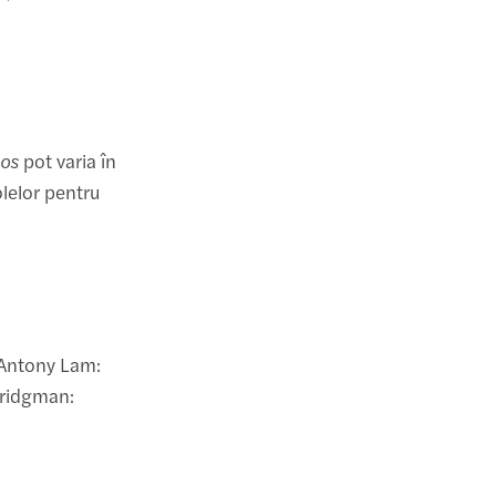
oos
pot varia în
olelor pentru
, Antony Lam:
Bridgman: