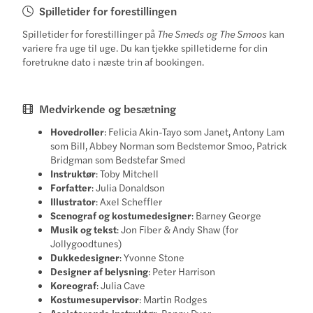
Spilletider for forestillingen
Spilletider for forestillinger på
The Smeds og The Smoos
kan
variere fra uge til uge. Du kan tjekke spilletiderne for din
foretrukne dato i næste trin af bookingen.
Medvirkende og besætning
Hovedroller
: Felicia Akin-Tayo som Janet, Antony Lam
som Bill, Abbey Norman som Bedstemor Smoo, Patrick
Bridgman som Bedstefar Smed
Instruktør
: Toby Mitchell
Forfatter
: Julia Donaldson
Illustrator
: Axel Scheffler
Scenograf og kostumedesigner
: Barney George
Musik og tekst
: Jon Fiber & Andy Shaw (for
Jollygoodtunes)
Dukkedesigner
: Yvonne Stone
Designer af belysning
: Peter Harrison
Koreograf
: Julia Cave
Kostumesupervisor
: Martin Rodges
Assisterende instruktør
: Penny Dyer