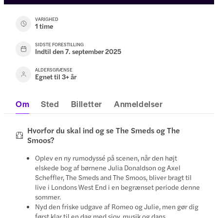
VARIGHED
1 time
SIDSTE FORESTILLING
Indtil den 7. september 2025
ALDERSGRÆNSE
Egnet til 3+ år
Om
Sted
Billetter
Anmeldelser
Hvorfor du skal ind og se The Smeds og The
Smoos?
Oplev en ny rumodyssé på scenen, når den højt
elskede bog af børnene Julia Donaldson og Axel
Scheffler, The Smeds and The Smoos, bliver bragt til
live i Londons West End i en begrænset periode denne
sommer.
Nyd den friske udgave af Romeo og Julie, men gør dig
først klar til en dag med sjov, musik og dans.