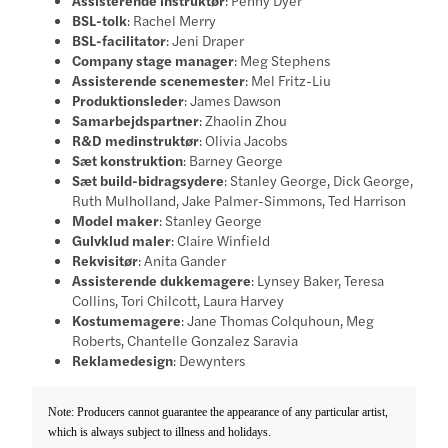
BSL-tolk
: Rachel Merry
BSL-facilitator
: Jeni Draper
Company stage manager
: Meg Stephens
Assisterende scenemester
: Mel Fritz-Liu
Produktionsleder
: James Dawson
Samarbejdspartner
: Zhaolin Zhou
R&D medinstruktør
: Olivia Jacobs
Sæt konstruktion
: Barney George
Sæt build-bidragsydere
: Stanley George, Dick George,
Ruth Mulholland, Jake Palmer-Simmons, Ted Harrison
Model maker
: Stanley George
Gulvklud maler
: Claire Winfield
Rekvisitør
: Anita Gander
Assisterende dukkemagere
: Lynsey Baker, Teresa
Collins, Tori Chilcott, Laura Harvey
Kostumemagere
: Jane Thomas Colquhoun, Meg
Roberts, Chantelle Gonzalez Saravia
Reklamedesign
: Dewynters
Note: Producers cannot guarantee the appearance of any particular artist,
which is always subject to illness and holidays.