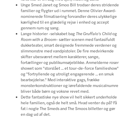
Unge Smed Janet og Smoo Bill trodser deres stridende
familier og flygter ud i rummet. Denne Olivier Award-
nominerede filmatisering forvandler deres ulykkelige
kærlighed til en glædelig rejse i enhed og accept
gennem rum og sang.
Lange historier -selskabet bag
The Gruffalo's Child
og
Room with a Broom-
sætter scenen med fantasifuldt
dukketeater, smart designede fremmede verdener og
slimmonstre med vandpistoler. De fire medvirkende
skifter ubesværet mellem karakterer, sange,
fortællinger og publikumsøjeblikke. Anmelderne roser
showet som "storslået ... et tour-de-force familieshow"
og "fortryllende og utroligt engagerende ... en smuk
bearbejdelse." Med interaktive gags, frække
monsterkonstruktioner og iørefaldende musicalnumre
bliver både børn og voksne revet med.
Dette fantastiske nye show vil helt sikkert underholde
hele familien, også de helt små. Hvad venter du på? Få
fat i nogle The Smeds and The Smoos billetter og gør
en dag ud af det.