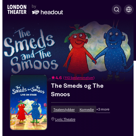
4.6
(
110 bedømmelser
)
The Smeds og The
Smoos
+
3
more
Teaterstykker
Komedie
Lyric Theatre