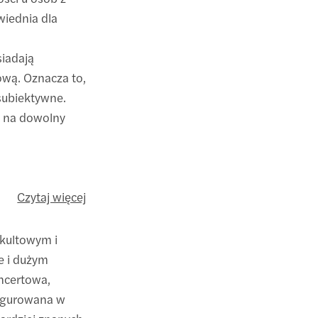
wiednia dla
siadają
kową. Oznacza to,
 subiektywne.
w na dowolny
Czytaj więcej
t kultowym i
e i dużym
ncertowa,
augurowana w