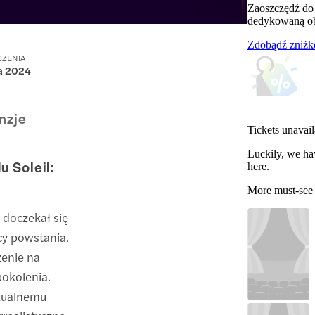
Zaoszczędź do
dedykowaną obs
Zdobądź zniżk
CZENIA
a 2024
nzje
Tickets unavail
Luckily, we ha
u Soleil:
here.
More must-see
, doczekał się
cy powstania.
zenie na
pokolenia.
zualnemu