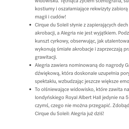
widowisku. Tętniąca życiem scenografia, su
kostiumy i oszałamiające rekwizyty zabiorą
magii i cudów!
Cirque du Soleil słynie z zapierających dech
akrobacji, a Alegria nie jest wyjątkiem. Pod
kunszt cyrkowy, obserwując, jak utalentowa
wykonują śmiałe akrobacje i zaprzeczają 
grawitacji.
Alegria zawiera nominowaną do nagrody 
dźwiękową, która doskonale uzupełnia por
spektaklu, wzbudzając jeszcze większe emo
To olśniewające widowisko, które zawita n
londyńskiego Royal Albert Hall jedynie na 5
czymś, czego nie można przegapić. Zdobądź
Cirque du Soleil: Alegria już dziś!