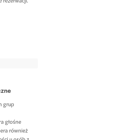
 rezerwacji.
czne
h grup
era głośne
iera również
ści u osób z