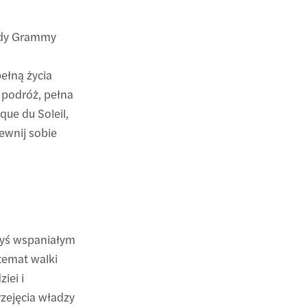
rody Grammy
ełną życia
 podróż, pełna
ue du Soleil,
pewnij sobie
gdyś wspaniałym
temat walki
iei i
zejęcia władzy