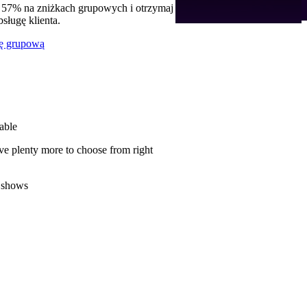
 57% na zniżkach grupowych i otrzymaj
ługę klienta.
ę grupową
able
ve plenty more to choose from right
 shows