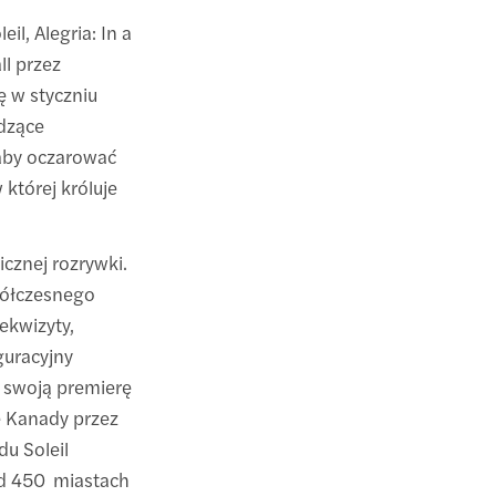
il, Alegria: In a
ll przez
ę w styczniu
dzące
 aby oczarować
 której króluje
licznej rozrywki.
półczesnego
rekwizyty,
uguracyjny
ł swoją premierę
ę Kanady przez
du Soleil
d 450 miastach