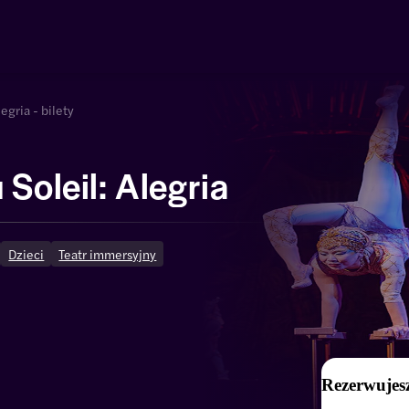
egria - bilety
 Soleil: Alegria
Dzieci
Teatr immersyjny
Rezerwujesz