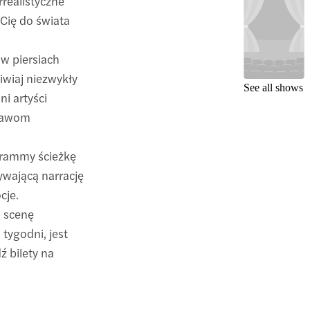
rrealistyczne
 Cię do świata
 w piersiach
ziwiaj niezwykły
See all shows
ni artyści
prawom
Grammy ścieżkę
ywającą narrację
cje.
a scenę
 tygodni, jest
 bilety na