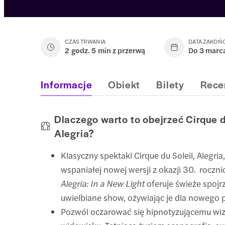
CZAS TRWANIA
DATA ZAKOŃ
2 godz. 5 min z przerwą
Do 3 marc
Informacje
Obiekt
Bilety
Rece
Dlaczego warto to obejrzeć Cirque d
Alegria?
Klasyczny spektakl Cirque du Soleil, Alegria
wspaniałej nowej wersji z okazji 30. roczni
Alegria: In a New Light
oferuje świeże spojr
uwielbiane show, ożywiając je dla nowego 
Pozwól oczarować się hipnotyzującemu wi