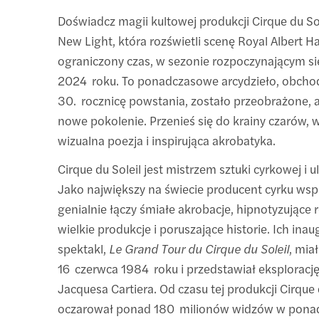
Doświadcz magii kultowej produkcji Cirque du Sole
New Light, która rozświetli scenę Royal Albert Ha
ograniczony czas, w sezonie rozpoczynającym si
2024 roku. To ponadczasowe arcydzieło, obcho
30. rocznicę powstania, zostało przeobrażone,
nowe pokolenie. Przenieś się do krainy czarów, w
wizualna poezja i inspirująca akrobatyka.
Cirque du Soleil jest mistrzem sztuki cyrkowej i u
Jako największy na świecie producent cyrku ws
genialnie łączy śmiałe akrobacje, hipnotyzujące 
wielkie produkcje i poruszające historie. Ich ina
spektakl,
Le Grand Tour du Cirque du Soleil
, mia
16 czerwca 1984 roku i przedstawiał eksploracj
Jacquesa Cartiera. Od czasu tej produkcji Cirque 
oczarował ponad 180 milionów widzów w pona