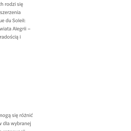
h rodzi się
 szerzenia
e du Soleil:
iata Alegrii –
radością i
mogą się różnić
w dla wybranej