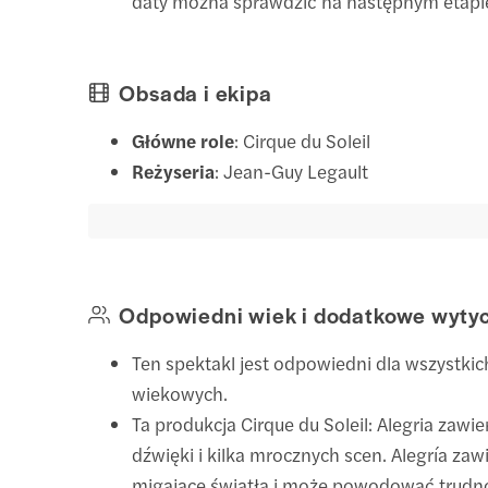
daty można sprawdzić na następnym etapie
Obsada i ekipa
Główne role
: Cirque du Soleil
Reżyseria
: Jean-Guy Legault
Odpowiedni wiek i dodatkowe wyty
Ten spektakl jest odpowiedni dla wszystkic
wiekowych.
Ta produkcja Cirque du Soleil: Alegria zawi
dźwięki i kilka mrocznych scen. Alegría zaw
migające światła i może powodować trudno