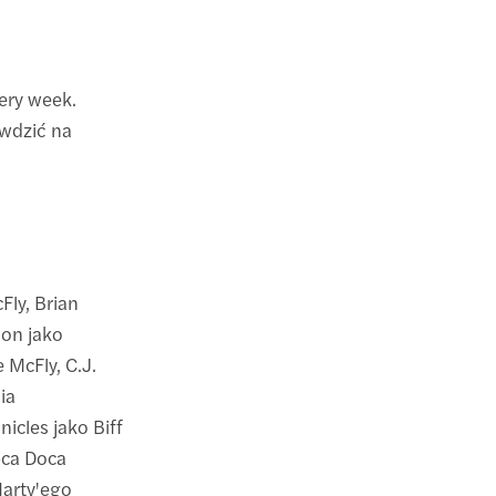
ery week.
wdzić na
ly, Brian
son jako
 McFly, C.J.
ia
icles jako Biff
pca Doca
Marty'ego