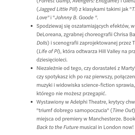
(
Forrest Gump, Avengers: Endgame
) i Glen
(
Jagged Little Pill
) z klasykami takimi jak "
T
Love"
i "
Johnny B. Goode "
.
Spodziewaj się oszałamiających efektów, w
DeLoreana, zgrabnej choreografii Chrisa Ba
Dolls
) i scenografii zaprojektowanej przez 
(
Life of Pi
), która odtwarza Hill Valley na pr
dziesięcioleci.
Niezależnie od tego, czy dorastałeś z Marty
czy spotykasz ich po raz pierwszy, połączen
muzyki i widowiska science-fiction sprawia,
którego nie możesz przegapić.
Wystawiony w Adelphi Theatre, krytycy chw
"triumf dobrego samopoczucia" (
Time Out
miejsca od premiery w Manchesterze. Book 
Back to the Future
musical in London now!