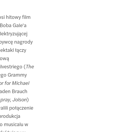
si hitowy film
i Boba Gale'a
lektryzującej
obywcę nagrody
pektakl łączy
kową
vestriego (
The
nego Grammy
or for Michael
Caden Brauch
spray, Jolson
)
alili połączenie
 produkcja
go musicalu w