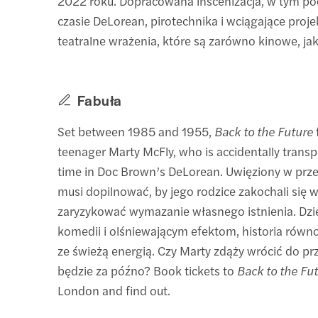
2022 roku. Dopracowana inscenizacja, w tym po
czasie DeLorean, pirotechnika i wciągające proje
teatralne wrażenia, które są zarówno kinowe, jak
Fabuła
Set between 1985 and 1955,
Back to the Future
teenager Marty McFly, who is accidentally transp
time in Doc Brown’s DeLorean. Uwięziony w prze
musi dopilnować, by jego rodzice zakochali się w
zaryzykować wymazanie własnego istnienia. Dzi
komedii i olśniewającym efektom, historia równ
ze świeżą energią. Czy Marty zdąży wrócić do pr
będzie za późno? Book tickets to
Back to the Fu
London and find out.