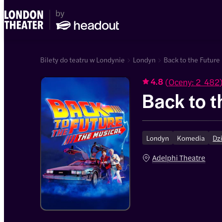
Bilety do teatru w Londynie
Londyn
Back to the Future 
(
Oceny: 2 482
4.8
Back to t
Londyn
Komedia
Dz
Adelphi Theatre