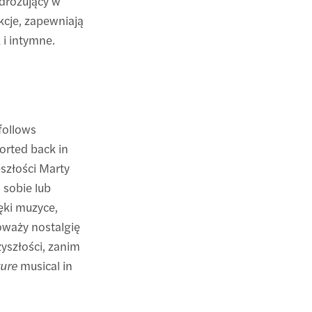
dróżujący w
kcje, zapewniają
 i intymne.
follows
orted back in
szłości Marty
 sobie lub
ęki muzyce,
oważy nostalgię
zyszłości, zanim
ture
musical in