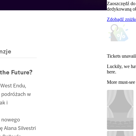
Zaoszczędź do
dedykowaną obs
Zdobądź zniżk
nzje
Tickets unavail
Luckily, we ha
 the Future?
here.
More must-see
 West Endu,
 o podróżach w
ak i
go nowego
 Alana Silvestri