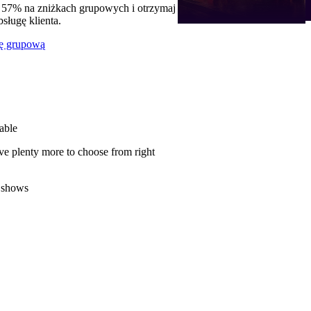
 57% na zniżkach grupowych i otrzymaj
ługę klienta.
ę grupową
able
ve plenty more to choose from right
 shows