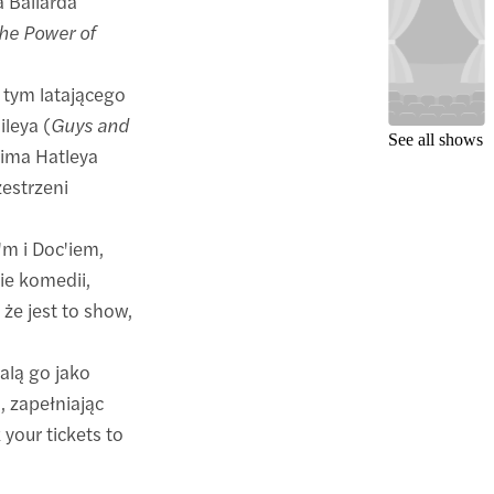
a Ballarda
he Power of
 tym latającego
ileya (
Guys and
See all shows
Tima Hatleya
zestrzeni
'm i Doc'iem,
ie komedii,
 że jest to show,
alą go jako
), zapełniając
your tickets to