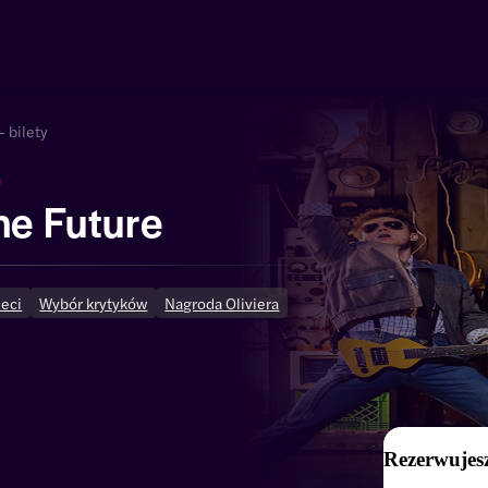
- bilety
)
he Future
ieci
Wybór krytyków
Nagroda Oliviera
Rezerwujesz