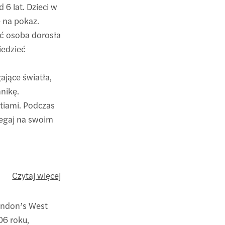
 6 lat. Dzieci w
e na pokaz.
ć osoba dorosła
iedzieć
ające światła,
nikę.
stiami. Podczas
legaj na swoim
Czytaj więcej
London’s West
06 roku,