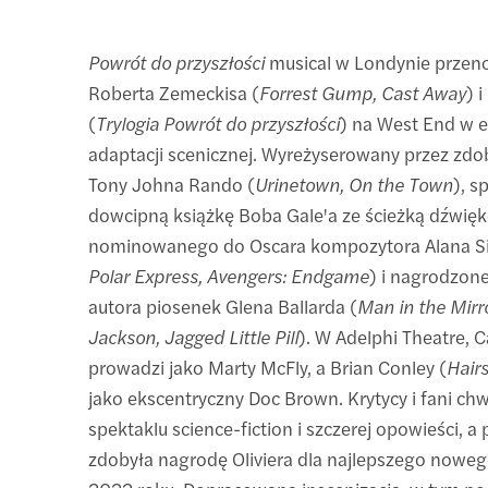
Powrót do przyszłości
musical w Londynie przeno
Roberta Zemeckisa (
Forrest Gump, Cast Away
) 
(
Trylogia Powrót do przyszłości
) na West End w e
adaptacji scenicznej. Wyreżyserowany przez zd
Tony Johna Rando (
Urinetown, On the Town
), s
dowcipną książkę Boba Gale'a ze ścieżką dźwię
nominowanego do Oscara kompozytora Alana Sil
Polar Express, Avengers: Endgame
) i nagrodzo
autora piosenek Glena Ballarda (
Man in the Mirr
Jackson, Jagged Little Pill
). W Adelphi Theatre, 
prowadzi jako Marty McFly, a Brian Conley (
Hair
jako ekscentryczny Doc Brown. Krytycy i fani chw
spektaklu science-fiction i szczerej opowieści, a
zdobyła nagrodę Oliviera dla najlepszego nowe