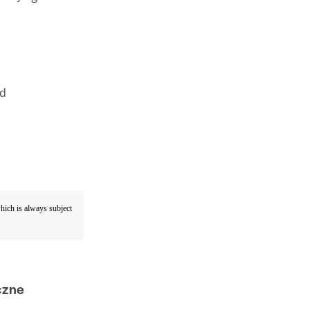
rd
which is always subject
czne