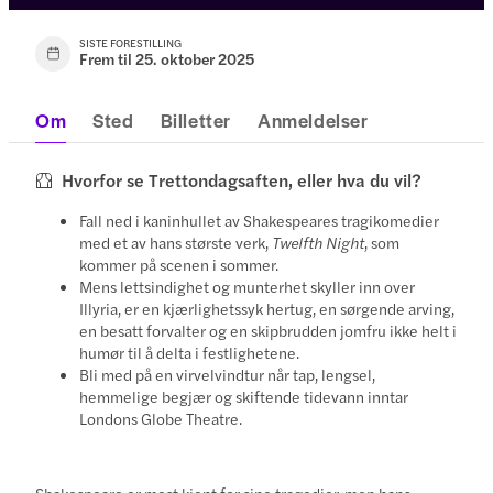
SISTE FORESTILLING
Frem til 25. oktober 2025
Om
Sted
Billetter
Anmeldelser
Hvorfor se Trettondagsaften, eller hva du vil?
Fall ned i kaninhullet av Shakespeares tragikomedier
med et av hans største verk,
Twelfth Night
, som
kommer på scenen i sommer.
Mens lettsindighet og munterhet skyller inn over
Illyria, er en kjærlighetssyk hertug, en sørgende arving,
en besatt forvalter og en skipbrudden jomfru ikke helt i
humør til å delta i festlighetene.
Bli med på en virvelvindtur når tap, lengsel,
hemmelige begjær og skiftende tidevann inntar
Londons Globe Theatre.
Shakespeare er mest kjent for sine tragedier, men hans