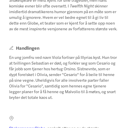
komiske evner blir ofte oversett. I
Twelfth Night
skinner
imidlertid dramatikerens humor gjennom på en måte som er
umulig å ignorere. Hvem er vel bedre egnet til å gi liv til
dette enn Globe, et teater som er kjent for å sette opp noen
av de mest inspirerte versjonene av forfatterens største verk.
Handlingen
En ung jomfru ved navn Viola forliser på Illyrias kyst. Hun tror
at tvillingen Sebastian er død, og forkler seg som Cesario og
får jobb som tjener hos hertug Orsino. Sistnevnte, som er
dypt forelsket i Olivia, sender "Cesario" for å beile til henne
på sine vegne. Uheldigvis for alle involverte parter faller
Olivia for "Cesario", samtidig som hennes egne tjenere
legger planer for å få henne og Malvolio til å møtes, og snart
bryter det totale kaos ut.
Shakespeares Globe
, oppkalt etter en av de største