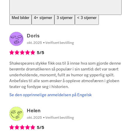
Med bilder
4+ stjerner
3 stjerner
< 3 stjerner
Doris
okt. 2025
Verifisert bestilling
5
/5
Shakespeares stykke fikk oss til å innse hva som gjorde denne
berømte dramatikeren så populær i sin samtid: det var svært
underholdende, morsomt, fullt av humor og ypperlig spilt.
Anbefales til alle som ønsker å oppleve atmosfæren i globen
teater og fordype seg i historien.
Se den opprinnelige anmeldelsen på Engelsk
Helen
okt. 2025
Verifisert bestilling
5
/5