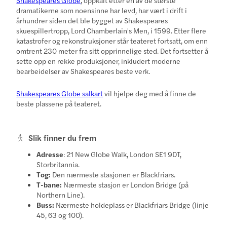
dramatikerne som noensinne har levd, har vært i drift i
århundrer siden det ble bygget av Shakespeares
skuespillertropp, Lord Chamberlain's Men, i 1599. Etter flere
katastrofer og rekonstruksjoner står teateret fortsatt, om enn
omtrent 230 meter fra sitt opprinnelige sted. Det fortsetter å
sette opp en rekke produksjoner, inkludert moderne
bearbeidelser av Shakespeares beste verk.
Shakespeares Globe salkart
vil hjelpe deg med å finne de
beste plassene på teateret.
Slik finner du frem
Adresse
: 21 New Globe Walk, London SE1 9DT,
Storbritannia.
Tog:
Den nærmeste stasjonen er Blackfriars.
T-bane:
Nærmeste stasjon er London Bridge (på
Northern Line).
Buss:
Nærmeste holdeplass er Blackfriars Bridge (linje
45, 63 og 100).