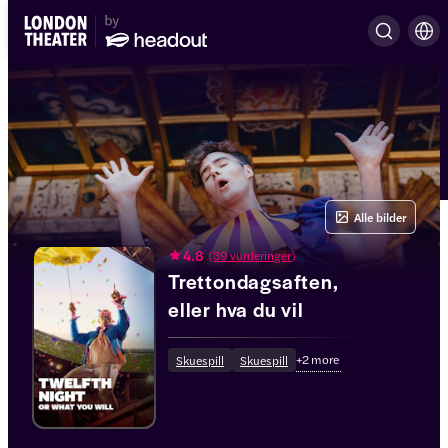
Alle bilder
4.8
(
39 vurderinger
)
Trettondagsaften,
eller hva du vil
+
2
more
Skuespill
Skuespill