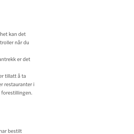
rhet kan det
troller når du
antrekk er det
r tillatt å ta
r restauranter i
forestillingen.
har bestilt