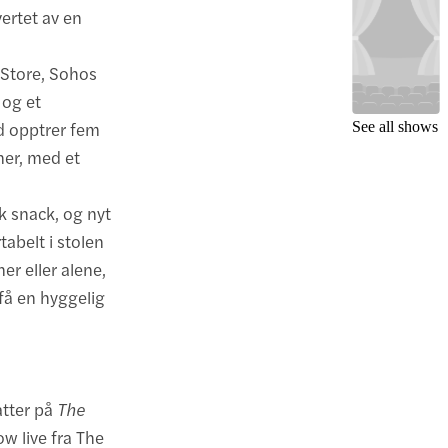
ertet av en
Store, Sohos
 og et
ld opptrer fem
See all shows
ner, med et
sk snack, og nyt
abelt i stolen
r eller alene,
 få en hyggelig
atter på
The
w live fra The