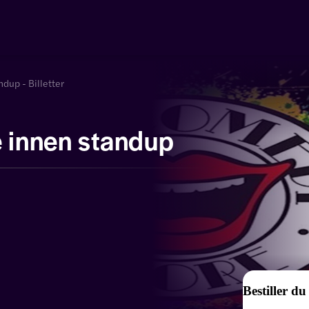
ndup - Billetter
e innen standup
Bestiller du