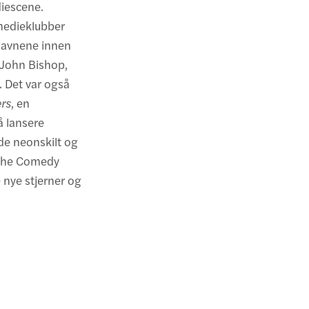
diescene.
omedieklubber
 navnene innen
 John Bishop,
. Det var også
rs
, en
å lansere
røde neonskilt og
r The Comedy
 nye stjerner og