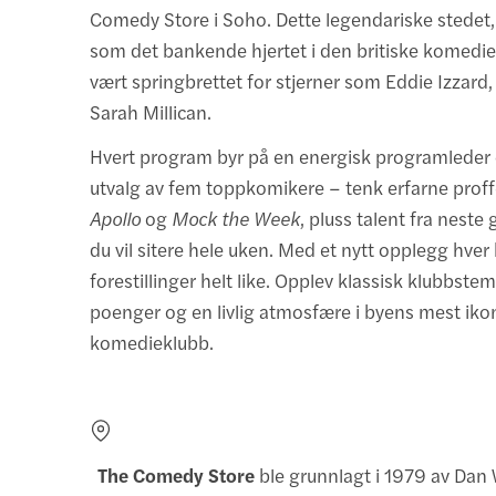
Comedy Store i Soho. Dette legendariske stedet
som det bankende hjertet i den britiske komedi
vært springbrettet for stjerner som Eddie Izzard
Sarah Millican.
Hvert program byr på en energisk programleder 
utvalg av fem toppkomikere – tenk erfarne proff
Apollo
og
Mock the Week
, pluss talent fra nest
du vil sitere hele uken. Med et nytt opplegg hver
forestillinger helt like. Opplev klassisk klubbst
poenger og en livlig atmosfære i byens mest iko
komedieklubb.
The Comedy Store
ble grunnlagt i 1979 av Dan