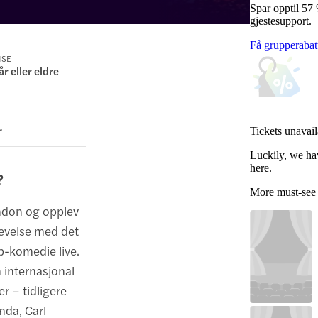
Spar opptil 57
gjestesupport.
Få grupperabat
NSE
år eller eldre
r
Tickets unavail
Luckily, we ha
here.
?
More must-see
ndon og opplev
plevelse med det
p-komedie live.
 internasjonal
er – tidligere
nda, Carl