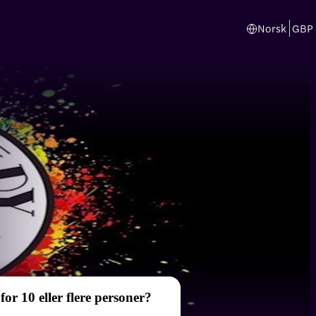
Norsk
GBP
 for 10 eller flere personer?