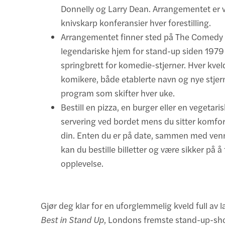
Donnelly og Larry Dean. Arrangementet er v
knivskarp konferansier hver forestilling.
Arrangementet finner sted på The Comedy 
legendariske hjem for stand-up siden 1979
springbrett for komedie-stjerner. Hver kve
komikere, både etablerte navn og nye stjer
program som skifter hver uke.
Bestill en pizza, en burger eller en vegetari
servering ved bordet mens du sitter komfort
din. Enten du er på date, sammen med venne
kan du bestille billetter og være sikker på å
opplevelse.
Gjør deg klar for en uforglemmelig kveld full av l
Best in Stand Up
, Londons fremste stand-up-sho