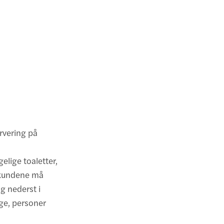
ervering på
ngelige toaletter,
, kundene må
og nederst i
nge, personer