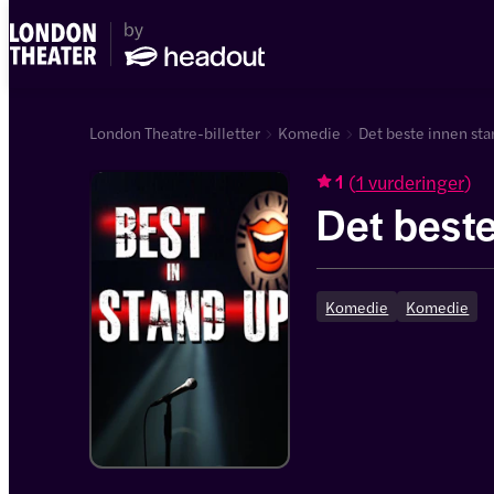
London Theatre-billetter
Komedie
Det beste innen sta
(
1 vurderinger
)
1
Det best
Komedie
Komedie