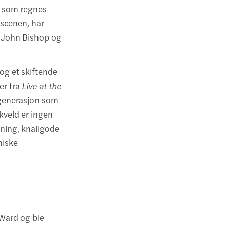
, som regnes
escenen, har
, John Bishop og
og et skiftende
er fra
Live at the
e generasjon som
 kveld er ingen
emning, knallgode
niske
 Ward og ble