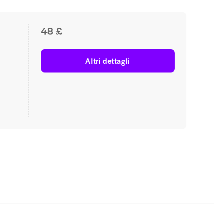
48 £
Altri dettagli