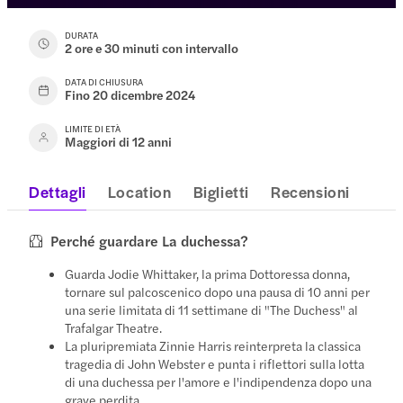
DURATA
2 ore e 30 minuti con intervallo
DATA DI CHIUSURA
Fino 20 dicembre 2024
LIMITE DI ETÀ
Maggiori di 12 anni
Dettagli
Location
Biglietti
Recensioni
Perché guardare La duchessa?
Guarda Jodie Whittaker, la prima Dottoressa donna,
tornare sul palcoscenico dopo una pausa di 10 anni per
una serie limitata di 11 settimane di "The Duchess" al
Trafalgar Theatre.
La pluripremiata Zinnie Harris reinterpreta la classica
tragedia di John Webster e punta i riflettori sulla lotta
di una duchessa per l'amore e l'indipendenza dopo una
grave perdita.