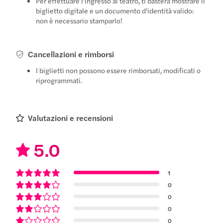
Per effettuare l'ingresso al teatro, ti basterà mostrare il
biglietto digitale e un documento d'identità valido:
non è necessario stamparlo!
Cancellazioni e rimborsi
I biglietti non possono essere rimborsati, modificati o
riprogrammati.
Valutazioni e recensioni
5.0
1
0
0
0
0