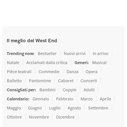
Il meglio del West End
Trending now
:
Bestseller
Nuovi arrivi
In arrivo
Natale
Acclamati dalla critica
Generi
:
Musical
Pièce teatrali
Commedie
Danza
Opera
Balletto
Pantomime
Cabaret
Concerti
Consigliati per
:
Bambini
Coppie
Adulti
Calendario
:
Gennaio
Febbraio
Marzo
Aprile
Maggio
Giugno
Luglio
Agosto
Settembre
Ottobre
Novembre
Dicembre