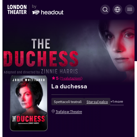
5
(
1 valutazioni
)
La duchessa
+
1
more
Spettacoli teatrali
Star sul palco
Trafalgar Theatre