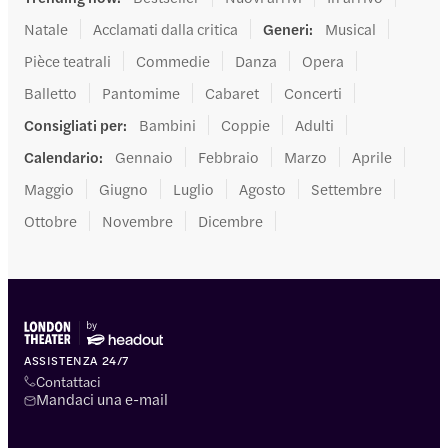
Natale
Acclamati dalla critica
Generi
:
Musical
Pièce teatrali
Commedie
Danza
Opera
Balletto
Pantomime
Cabaret
Concerti
Consigliati per
:
Bambini
Coppie
Adulti
Calendario
:
Gennaio
Febbraio
Marzo
Aprile
Maggio
Giugno
Luglio
Agosto
Settembre
Ottobre
Novembre
Dicembre
ASSISTENZA 24/7
Contattaci
Mandaci una e-mail