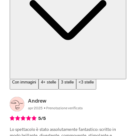
Con immagini
4+ stelle
3 stelle
<3 stelle
Andrew
apr 2025
Prenotazione verificata
5
/5
Lo spettacolo è stato assolutamente fantastico: scritto in
modo brillante, divertente, commovente, stimolante e