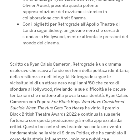
Olivier Award, presenta questa potente
rappresentazione del razzismo sistemico in
collaborazione con Amit Sharma.
Con i biglietti per Retrograde all'Apollo Theatre di
Londra segui Sidney, un giovane nero che cerca di
sfondare a Hollywood, mentre affronta le pressioni del
mondo del cinema.
Scritto da Ryan Calais Cameron, Retrograde è un dramma
esplosivo che scava a fondo nei temi della politica identitaria,
della resilienza e dell'integrità. Retrograde segue le
vicissitudini di un attore nero negli anni '50 che cerca di
sfondare a Hollywood, rivelando le sue difficoltà e le oscure
tentazioni che mettono alla prova la sua identità. Ryan Calais
Cameron con l'opera
For Black Boys Who Have Considered
Suicide When The Hue Gets Too Heavy
ha vinto il premio
Black British Theatre Awards 2022 e continua la sua serie
fortunata con questa produzione già molto apprezzata dai
critici. Questo toccante show teatrale racconta un evento
fondamentale nella vita di Sidney Poitier, che ha cambiato il
corso della storia, influenzato l'opinione pubblica e