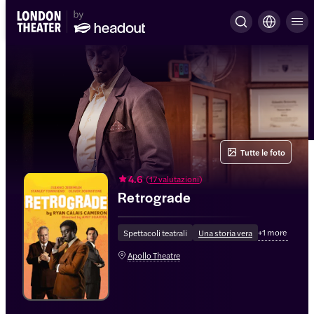
Tutte le foto
4.6
(
17 valutazioni
)
Retrograde
+
1
more
Spettacoli teatrali
Una storia vera
Apollo Theatre