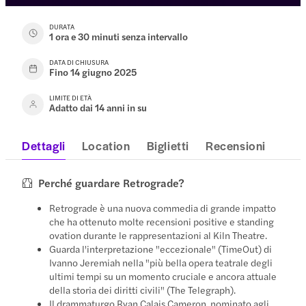
DURATA
1 ora e 30 minuti senza intervallo
DATA DI CHIUSURA
Fino 14 giugno 2025
LIMITE DI ETÀ
Adatto dai 14 anni in su
Dettagli
Location
Biglietti
Recensioni
Perché guardare Retrograde?
Retrograde è una nuova commedia di grande impatto
che ha ottenuto molte recensioni positive e standing
ovation durante le rappresentazioni al Kiln Theatre.
Guarda l'interpretazione "eccezionale" (TimeOut) di
Ivanno Jeremiah nella "più bella opera teatrale degli
ultimi tempi su un momento cruciale e ancora attuale
della storia dei diritti civili" (The Telegraph).
Il drammaturgo Ryan Calais Cameron, nominato agli