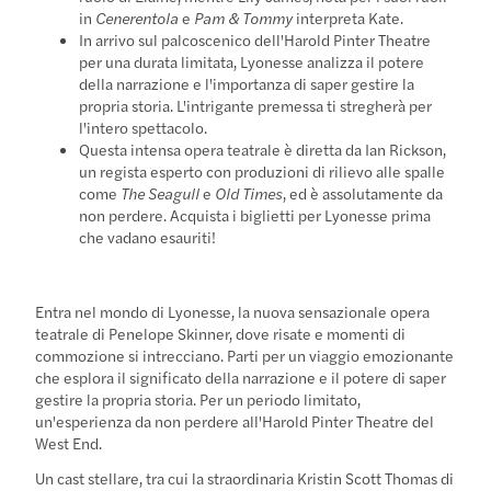
in
Cenerentola
e
Pam & Tommy
interpreta Kate.
In arrivo sul palcoscenico dell'Harold Pinter Theatre
per una durata limitata, Lyonesse analizza il potere
della narrazione e l'importanza di saper gestire la
propria storia. L'intrigante premessa ti stregherà per
l'intero spettacolo.
Questa intensa opera teatrale è diretta da Ian Rickson,
un regista esperto con produzioni di rilievo alle spalle
come
The Seagull
e
Old Times
, ed è assolutamente da
non perdere. Acquista i biglietti per Lyonesse prima
che vadano esauriti!
Entra nel mondo di Lyonesse, la nuova sensazionale opera
teatrale di Penelope Skinner, dove risate e momenti di
commozione si intrecciano. Parti per un viaggio emozionante
che esplora il significato della narrazione e il potere di saper
gestire la propria storia. Per un periodo limitato,
un'esperienza da non perdere all'Harold Pinter Theatre del
West End.
Un cast stellare, tra cui la straordinaria Kristin Scott Thomas di