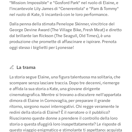
"Mission: Impossible" e "Gosford Park" nel ruolo di Elaine, e
l'incantevole Lily James di "Cenerentola" e "Pam & Tommy"
nel ruolo di Kate, ti incanterà con le loro performance.
Dalla penna della stimata Penelope Skinner, vincitrice del
George Devine Award (The Village Bike, Fresh Meat) e diretto
dal brillante Ian Rickson (The Seagull, Old Times), è una
produzione che promette di affascinare e ispirare. Prenota
oggi stesso i biglietti per Lyonesse!
La trama
La storia segue Elaine, una figura talentuosa ma solitaria, che
scompare senza lasciare traccia. Dopo tre decenni, riemerge
e affida la sua storia a Kate, una giovane dirigente
cinematografica. Mentre si trovano a discutere nell'appartata
dimora di Elaine in Cornovaglia, per preparare il grande
ritorno, sorgono nuovi interrogativi. Chi regge veramente le
redini della storia di Elaine? È il narratore o il pubblico?
Riusciranno queste donne a prendere il controllo della loro
storia o questa sfuggirà loro inaspettatamente? Le risposte di
questo viaggio enigmatico e stimolante ti aspettano: acquista