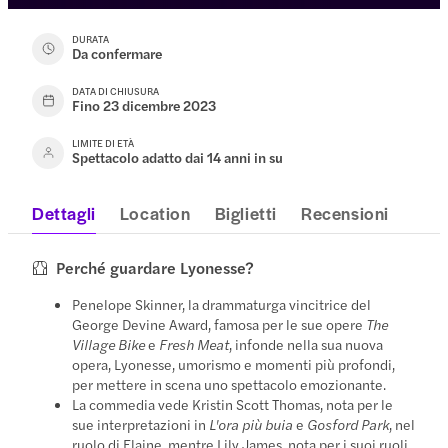
DURATA
Da confermare
DATA DI CHIUSURA
Fino 23 dicembre 2023
LIMITE DI ETÀ
Spettacolo adatto dai 14 anni in su
Dettagli
Location
Biglietti
Recensioni
Perché guardare Lyonesse?
Penelope Skinner, la drammaturga vincitrice del
George Devine Award, famosa per le sue opere
The
Village Bike
e
Fresh Meat
, infonde nella sua nuova
opera, Lyonesse, umorismo e momenti più profondi,
per mettere in scena uno spettacolo emozionante.
La commedia vede Kristin Scott Thomas, nota per le
sue interpretazioni in
L'ora più buia
e
Gosford Park
, nel
ruolo di Elaine, mentre Lily James, nota per i suoi ruoli