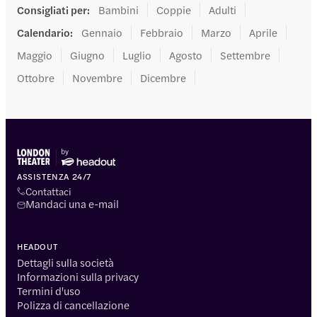
Consigliati per
:
Bambini
Coppie
Adulti
Calendario
:
Gennaio
Febbraio
Marzo
Aprile
Maggio
Giugno
Luglio
Agosto
Settembre
Ottobre
Novembre
Dicembre
ASSISTENZA 24/7
Contattaci
Mandaci una e-mail
HEADOUT
Dettagli sulla società
Informazioni sulla privacy
Termini d'uso
Polizza di cancellazione