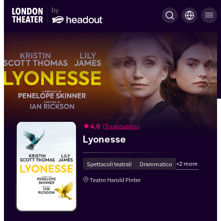
4.6
(
5 valutazioni
)
Lyonesse
+
2
more
Spettacoli teatrali
Drammatico
Teatro Harold Pinter