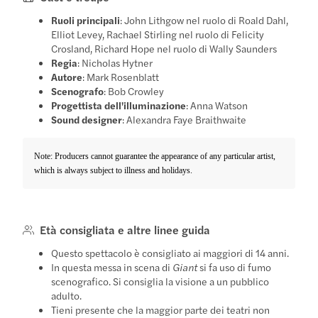
Ruoli principali
: John Lithgow nel ruolo di Roald Dahl,
Elliot Levey, Rachael Stirling nel ruolo di Felicity
Crosland, Richard Hope nel ruolo di Wally Saunders
Regia
: Nicholas Hytner
Autore
: Mark Rosenblatt
Scenografo
: Bob Crowley
Progettista dell'illuminazione
: Anna Watson
Sound designer
: Alexandra Faye Braithwaite
Note: Producers cannot guarantee the appearance of any particular artist,
which is always subject to illness and holidays.
Età consigliata e altre linee guida
Questo spettacolo è consigliato ai maggiori di 14 anni.
In questa messa in scena di
Giant
si fa uso di fumo
scenografico. Si consiglia la visione a un pubblico
adulto.
Tieni presente che la maggior parte dei teatri non