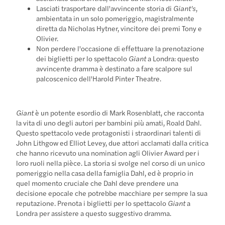
Lasciati trasportare dall'avvincente storia di
Giant's
,
ambientata in un solo pomeriggio, magistralmente
diretta da Nicholas Hytner, vincitore dei premi Tony e
Olivier.
Non perdere l'occasione di effettuare la prenotazione
dei biglietti per lo spettacolo
Giant
a Londra: questo
avvincente dramma è destinato a fare scalpore sul
palcoscenico dell'Harold Pinter Theatre.
Giant
è un potente esordio di Mark Rosenblatt, che racconta
la vita di uno degli autori per bambini più amati, Roald Dahl.
Questo spettacolo vede protagonisti i straordinari talenti di
John Lithgow ed Elliot Levey, due attori acclamati dalla critica
che hanno ricevuto una nomination agli Olivier Award per i
loro ruoli nella pièce. La storia si svolge nel corso di un unico
pomeriggio nella casa della famiglia Dahl, ed è proprio in
quel momento cruciale che Dahl deve prendere una
decisione epocale che potrebbe macchiare per sempre la sua
reputazione. Prenota i biglietti per lo spettacolo
Giant
a
Londra per assistere a questo suggestivo dramma.