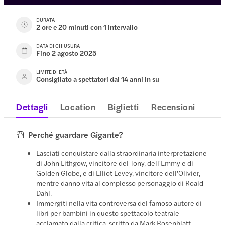
DURATA
2 ore e 20 minuti con 1 intervallo
DATA DI CHIUSURA
Fino 2 agosto 2025
LIMITE DI ETÀ
Consigliato a spettatori dai 14 anni in su
Dettagli
Location
Biglietti
Recensioni
Perché guardare Gigante?
Lasciati conquistare dalla straordinaria interpretazione
di John Lithgow, vincitore del Tony, dell'Emmy e di
Golden Globe, e di Elliot Levey, vincitore dell'Olivier,
mentre danno vita al complesso personaggio di Roald
Dahl.
Immergiti nella vita controversa del famoso autore di
libri per bambini in questo spettacolo teatrale
acclamato dalla critica, scritto da Mark Rosenblatt.