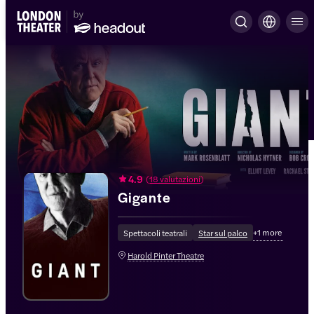
4.9
(
18 valutazioni
)
Gigante
+
1
more
Spettacoli teatrali
Star sul palco
Harold Pinter Theatre