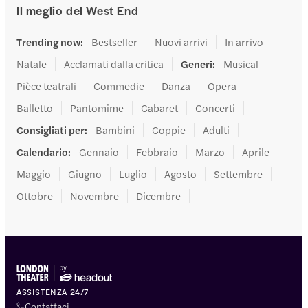
Il meglio del West End
Trending now
:
Bestseller
Nuovi arrivi
In arrivo
Natale
Acclamati dalla critica
Generi
:
Musical
Pièce teatrali
Commedie
Danza
Opera
Balletto
Pantomime
Cabaret
Concerti
Consigliati per
:
Bambini
Coppie
Adulti
Calendario
:
Gennaio
Febbraio
Marzo
Aprile
Maggio
Giugno
Luglio
Agosto
Settembre
Ottobre
Novembre
Dicembre
ASSISTENZA 24/7
Contattaci