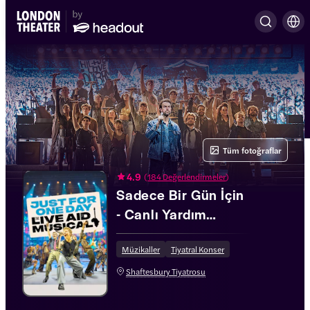
Tüm fotoğraflar
4.9
(
184 Değerlendirmeler
)
Sadece Bir Gün İçin
- Canlı Yardım
Müzikali
Müzikaller
Tiyatral Konser
Shaftesbury Tiyatrosu