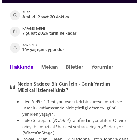
SÜRE
Aralıklı 2 saat 30 dakika
KAPANIŞ TARIHI
7 Şubat 2026 tarihine kadar
YAŞ SINIRI
14+ yaş için uygundur
Hakkında
Mekan
Biletler
Yorumlar
Neden Sadece Bir Gün İçin - Canlı Yardım
Müzikali İzlemelisiniz?
Live Aid'in 1,9 milyar insanı tek bir küresel müzik ve
insanlık kutlamasında birleştirdiği efsanevi günü
yeniden yaşayın.
Luke Sheppard (
& Juliet
) tarafından yönetilen, Olivier
adayı bu müzikal "herkesi sırıtarak dışarı gönderiyor"
(WhatsOnStage).
Bowie, Dylan, Queen, U2, Madonna, Elton John ve daha