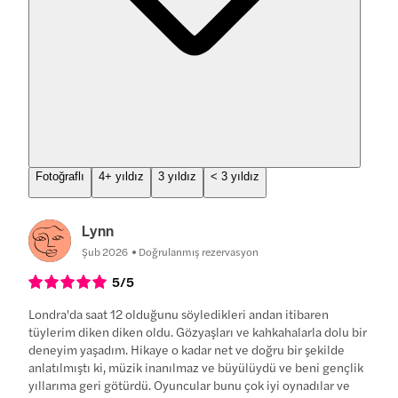
Fotoğraflı
4+ yıldız
3 yıldız
< 3 yıldız
Lynn
Şub 2026
Doğrulanmış rezervasyon
5
/5
Londra'da saat 12 olduğunu söyledikleri andan itibaren
tüylerim diken diken oldu. Gözyaşları ve kahkahalarla dolu bir
deneyim yaşadım. Hikaye o kadar net ve doğru bir şekilde
anlatılmıştı ki, müzik inanılmaz ve büyülüydü ve beni gençlik
yıllarıma geri götürdü. Oyuncular bunu çok iyi oynadılar ve