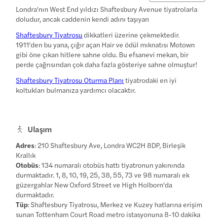
Londra'nın West End yıldızı Shaftesbury Avenue tiyatrolarla
doludur, ancak caddenin kendi adını taşıyan
Shaftesbury Tiyatrosu
dikkatleri üzerine çekmektedir.
1911'den bu yana, çığır açan Hair ve ödül mıknatısı Motown
gibi öne çıkan hitlere sahne oldu. Bu efsanevi mekan, bir
perde çağrısından çok daha fazla gösteriye sahne olmuştur!
Shaftesbury Tiyatrosu Oturma Planı
tiyatrodaki en iyi
koltukları bulmanıza yardımcı olacaktır.
Ulaşım
Adres
: 210 Shaftesbury Ave, Londra WC2H 8DP, Birleşik
Krallık
Otobüs
: 134 numaralı otobüs hattı tiyatronun yakınında
durmaktadır. 1, 8, 10, 19, 25, 38, 55, 73 ve 98 numaralı ek
güzergahlar New Oxford Street ve High Holborn'da
durmaktadır.
Tüp
: Shaftesbury Tiyatrosu, Merkez ve Kuzey hatlarına erişim
sunan Tottenham Court Road metro istasyonuna 8-10 dakika