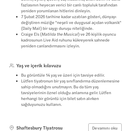
fazlasının heyecan verici bir canlı topluluk tarafından
yeniden yorumlanan hitlerini dinleyin.
7 Şubat 2026 tarihine kadar uzatılan gösteri, dünyayı
değiştiren müziğe "neşeli ve duygusal açıdan volkanik"
(Daily Mail) bir saygı duruşu niteliğinde.
Craige Els (
Matilda the Musical
) ve 26 kişilik oyuncu
kadrosunun Live Aid ruhunu kükreyerek sahnede
yeniden canlandırmasını izleyin.
Yaş ve içerik kılavuzu
Bu görüntüle 14 yaş ve üzeri için tavsiye edilir.
Lütfen tiyatronun bir yaş sınıflandırma düzenlemesine
sahip olmadığını unutmayın. Bu da tüm yaş
tavsiyelerinin öznel olduğu anlamına gelir. Lütfen
herhangi bir görüntü için bilet satın alırken
sağduyunuzu kullanın.
Shaftesbury Tiyatrosu
Devamını oku