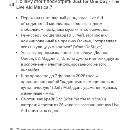
Почему стоит посмотреть Just for One Day - The
Live Aid Musical?
Переживи легендарный день, когда Live Aid
объединил 1,9 миллиарда человек в одном
глобальном празднике музыки и человечества.
Режиссер Люк Шеппард (
& Juliet
), этот мюзикл,
номинированный на премию Оливье, "отправляет
всех на улицу ухмыляться" (WhatsOnStage).
Услышь переосмысленные хиты Боуи, Дилана,
Queen, U2, Мадонны, Элтона Джона и многих других
в исполнении электрифицированного живого
ансамбля.
Шоу продлено до 7 февраля 2026 года и
представляет собой "радостную и эмоционально
вулканическую" (Daily Mail) дань уважения музыке,
изменившей мир.
Смотри, как Крейг Элс (
Matilda the Musical
) и
актерский состав из 26 человек возвращают дух Live
Aid к жизни на сцене.
Руководство по возрасту и содержанию