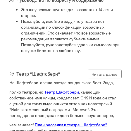
Это шоу рекомендуется для возраста от 14 лет и
старше.
Пожалуйста, имейте в виду, что у театра нет
организации по классификации возрастных
ограничений. Это означает, что все возрастные
рекомендации являются субъективными.
Пожалуйста, руководствуйся здравым смыслом при
покупке билетов на любое шоу.
Театр "Шафтсбери"
Читать далее
На Шафтсбери-авеню, звезде лондонского Вест-Энда,
полно театров, но
Театр Шафтсбери
, качающий
собственное имя улицы, крадет свет. С 1911 года он стал
сценой для таких выдающихся хитов, как новаторский
"Hair" и отмеченный наградами "Motown". Эта
легендарная площадка видела больше шоустопперов,
чем занавес!
План рассадки в театре "Шафтсбери"
поможет тебе найти лучшие места в театре.