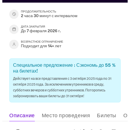
ПРОДОЛЖИТЕЛЬНОСТЬ
2 часа 30 минут с интервалом
ДАТА ЗАКРЫТИЯ
До 7 февраля 2026 г.
ВОЗРАСТНОЕ ОГРАНИЧЕНИЕ
Подходит для 14+ лет
Специальное предложение : Сэкономь до 55 %
на билетах!
Действует на все представления с 3 октября 2025 года по 31
октября 2025 года. За исключением утренников в среду,
субботних вечеров и субботних утренников. Поторопись
забронировать ваши билеты до 31 октября!
Описание
Место проведения
Билеты
О