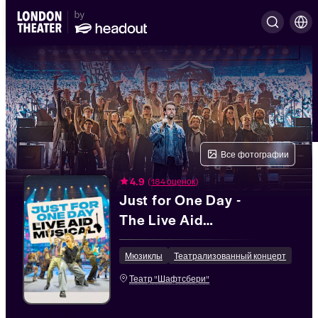
Все фотографии
4.9
(
184 оценок
)
Just for One Day -
The Live Aid
Musical
Мюзиклы
Театрализованный концерт
Театр "Шафтсбери"