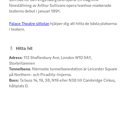
föreställning av Arthur Sullivans opera Ivanhoe markerade
teaterns debut i januari 1891.
Palace Theatre sittplan
hjälper dig att hitta de bästa platserna
i teatern.
Hitta hit
Adress
: 113 Shaftesbury Ave, London W1D 5AY,
Storbritannien
Tunnelbana
: Närmaste tunnelbanestation är Leicester Square
på Northern- och Picadilly-linjerna.
Buss:
Ta buss 14, 19, 38, N19 eller N38 till Cambridge Cirkus,
hållplats D.