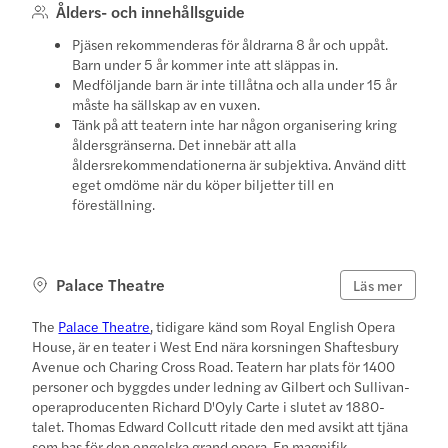
Ålders- och innehållsguide
Pjäsen rekommenderas för åldrarna 8 år och uppåt.
Barn under 5 år kommer inte att släppas in.
Medföljande barn är inte tillåtna och alla under 15 år
måste ha sällskap av en vuxen.
Tänk på att teatern inte har någon organisering kring
åldersgränserna. Det innebär att alla
åldersrekommendationerna är subjektiva. Använd ditt
eget omdöme när du köper biljetter till en
föreställning.
Palace Theatre
Läs mer
The
Palace Theatre
, tidigare känd som Royal English Opera
House, är en teater i West End nära korsningen Shaftesbury
Avenue och Charing Cross Road. Teatern har plats för 1400
personer och byggdes under ledning av Gilbert och Sullivan-
operaproducenten Richard D'Oyly Carte i slutet av 1880-
talet. Thomas Edward Collcutt ritade den med avsikt att tjäna
som bas för den engelska grand opera. En magnifik