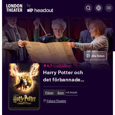
Alla foton
4.7
(
1 624 betyg
)
Harry Potter och
det förbannade
barnet
+
4
more
(föreställning i två
Pjäser
Barn
delar)
Palace Theatre