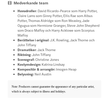
Medverkande team
Huvudroller
: David Ricardo-Pearce som Harry Potter,
Claire Lams som Ginny Potter, Ellis Rae som Albus
Potter, Thomas Aldridge som Ron Weasley, Jade
Ogugua som Hermione Granger, Steve John Shepherd
som Draco Malfoy och Harry Acklowe som Scorpius
Malfoy
Berättelse i original
: J.K. Rowling, Jack Thorne och
John Tiffany
Dramatiker
: Jack Thorne
Riktning
: John Tiffany
Scenograf:
Christine Jones
Kostymdesign:
Katrina Lindsay
Kompositör & arrangör:
Imogen Heap
Belysning:
Neil Austin
Note: Producers cannot guarantee the appearance of any particular artist,
which is always subject to illness and holidays.