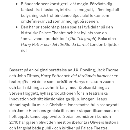
Bländande scenkonst ger liv åt magin. Förvänta dig
fantastiska illusioner, intrikat scenografi, stämningsfull
belysning och trollbindande Specialeffekter som
omdefinierar vad som är möjligt på scenen.
Den här prisbelönta pjäsen spelas i två delar på den
historiska Palace Theatre och har hyllats som en
"omvälvande produktion" (
The Telegraph
). Boka dina
Harry Potter och det fördömda barnet
London biljetter
nu!
Baserat på en originalberättelse av J.K. Rowling, Jack Thorne
och John Tiffany,
Harry Potter och det fördömda barnet
är en
teaterpjäs i två delar som fortsätter Harrys resa som vuxen
och far. I riktning av John Tiffany med rörelseriktning av
Steven Hoggett, hyllas produktionen för sin teatraliska
innovation och sitt känslomässiga djup. Imogen Heaps
stämningsfulla musik, Christine Jones fantasifulla scenografi
och Jamie Harrisons geniala illusioner skapar tillsammans en
helt uppslukande upplevelse. Sedan premiären i London
2016 har pjäsen blivit den mest prisbelönta i Oliviers historia
och fängslat både publik och kritiker på Palace Theatre.