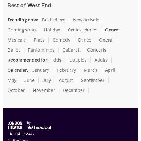
Best of West End
Trending now
:
Bestsellers
New arrivals
Coming soon
Holiday
Critics' choice
Genre
:
Musicals
Plays
Comedy
Dance
Opera
Ballet
Pantomimes
Cabaret
Concerts
Recommended for
:
Kids
Couples
Adults
Calendar
:
January
February
March
April
May
June
July
August
September
October
November
December
FÅ HJÄLP 24/7
Ring oss