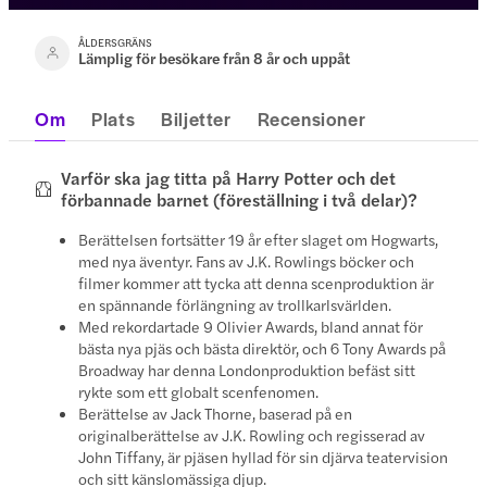
ÅLDERSGRÄNS
Lämplig för besökare från 8 år och uppåt
Om
Plats
Biljetter
Recensioner
Varför ska jag titta på Harry Potter och det
förbannade barnet (föreställning i två delar)?
Berättelsen fortsätter 19 år efter slaget om Hogwarts,
med nya äventyr. Fans av J.K. Rowlings böcker och
filmer kommer att tycka att denna scenproduktion är
en spännande förlängning av trollkarlsvärlden.
Med rekordartade 9 Olivier Awards, bland annat för
bästa nya pjäs och bästa direktör, och 6 Tony Awards på
Broadway har denna Londonproduktion befäst sitt
rykte som ett globalt scenfenomen.
Berättelse av Jack Thorne, baserad på en
originalberättelse av J.K. Rowling och regisserad av
John Tiffany, är pjäsen hyllad för sin djärva teatervision
och sitt känslomässiga djup.