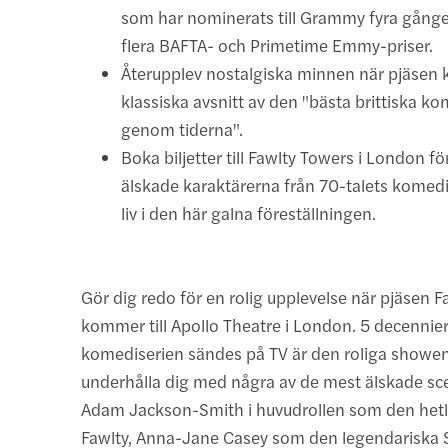
som har nominerats till Grammy fyra gånge
flera BAFTA- och Primetime Emmy-priser.
Återupplev nostalgiska minnen när pjäsen 
klassiska avsnitt av den "bästa brittiska k
genom tiderna".
Boka biljetter till Fawlty Towers i London fö
älskade karaktärerna från 70-talets komedi
liv i den här galna föreställningen.
Gör dig redo för en rolig upplevelse när pjäsen 
kommer till Apollo Theatre i London. 5 decennier 
komediserien sändes på TV är den roliga showen t
underhålla dig med några av de mest älskade s
Adam Jackson-Smith i huvudrollen som den hetl
Fawlty, Anna-Jane Casey som den legendariska S