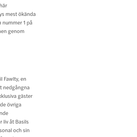
här
uays mest ökända
om nummer 1 på
ammen genom
l Fawlty, en
sitt nedgångna
xklusiva gäster
 de övriga
ande
liv åt Basils
rsonal och sin