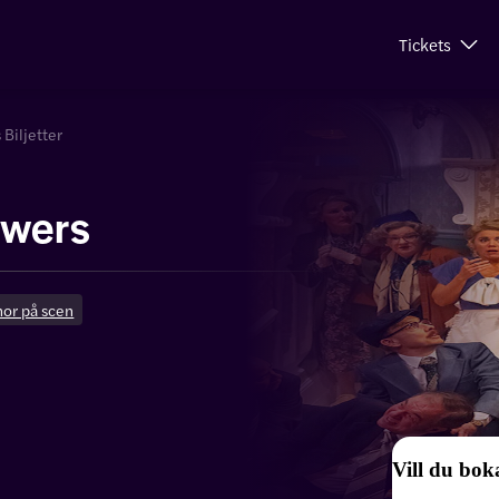
Tickets
 Biljetter
owers
nor på scen
Vill du boka