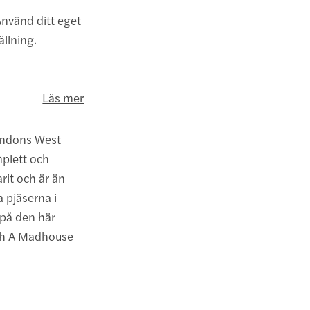
nvänd ditt eget
ällning.
Läs mer
Londons West
mplett och
rit och är än
 pjäserna i
 på den här
och A Madhouse