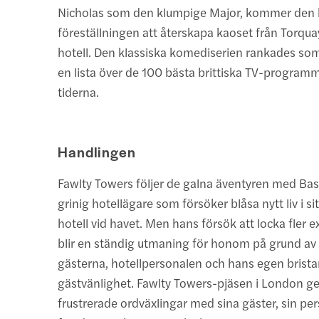
Nicholas som den klumpige Major, kommer den 
föreställningen att återskapa kaoset från Torq
hotell. Den klassiska komediserien rankades s
en lista över de 100 bästa brittiska TV-progr
tiderna.
Handlingen
Fawlty Towers följer de galna äventyren med Basi
grinig hotellägare som försöker blåsa nytt liv i 
hotell vid havet. Men hans försök att locka fler e
blir en ständig utmaning för honom på grund av
gästerna, hotellpersonalen och hans egen brist
gästvänlighet. Fawlty Towers-pjäsen i London ger 
frustrerade ordväxlingar med sina gäster, sin pe