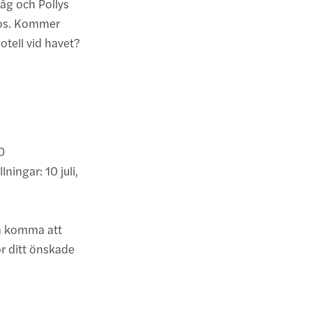
åg och Pollys
kaos. Kommer
hotell vid havet?
0
ningar: 10 juli,
an komma att
ör ditt önskade