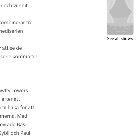
r och vunnit
kombinerar tre
omediserien
See all shows
r att se de
serie komma till
Fawlty Towers
efter att
illbaka för att
cenerna. Med
evrade Basil
ybil och Paul