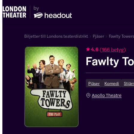
Biljetter till Londons teaterdistrikt
Pjäser
Fawlty Towers
(
166 betyg
)
4.6
Fawlty T
Pjäser
Komedi
Stjär
Apollo Theatre