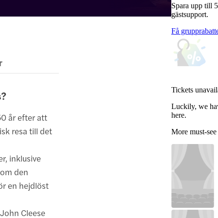
Spara upp till 
gästsupport.
Få grupprabatt
r
Tickets unavail
s?
Luckily, we ha
here.
 år efter att
k resa till det
More must-see
r, inklusive
 som den
för en hejdlöst
 John Cleese