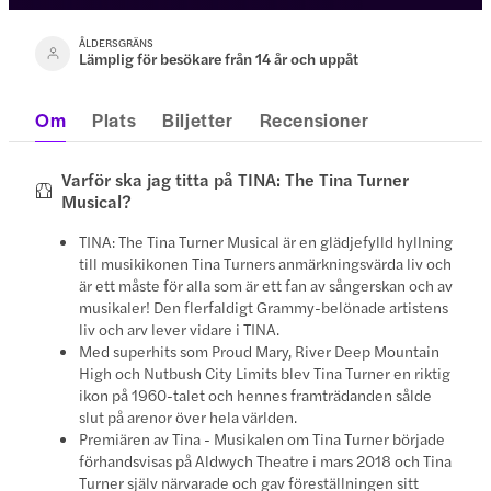
ÅLDERSGRÄNS
Lämplig för besökare från 14 år och uppåt
Om
Plats
Biljetter
Recensioner
Varför ska jag titta på TINA: The Tina Turner
Musical?
TINA: The Tina Turner Musical är en glädjefylld hyllning
till musikikonen Tina Turners anmärkningsvärda liv och
är ett måste för alla som är ett fan av sångerskan och av
musikaler! Den flerfaldigt Grammy-belönade artistens
liv och arv lever vidare i TINA.
Med superhits som Proud Mary, River Deep Mountain
High och Nutbush City Limits blev Tina Turner en riktig
ikon på 1960-talet och hennes framträdanden sålde
slut på arenor över hela världen.
Premiären av Tina - Musikalen om Tina Turner började
förhandsvisas på Aldwych Theatre i mars 2018 och Tina
Turner själv närvarade och gav föreställningen sitt