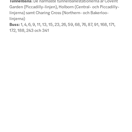
Tunnelbana
: De närmaste tunnelbanestationerna är Covent
Garden (Piccadilly-linjen), Holborn (Central- och Piccadilly-
linjerna) samt Charing Cross (Northern- och Bakerloo-
linjerna)
Buss:
1, 4, 6, 9, 11, 13, 15, 23, 26, 59, 68, 76, 87, 91, 168, 171,
172, 188, 243 och 341