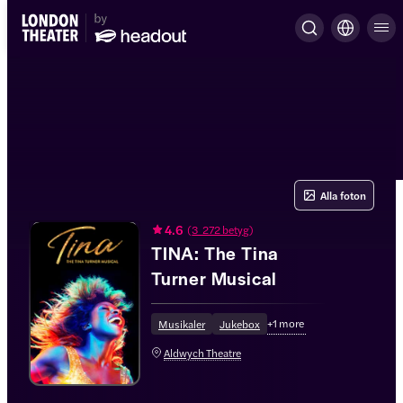
Alla foton
4.6
(
3 272 betyg
)
TINA: The Tina
Turner Musical
+
1
more
Musikaler
Jukebox
Aldwych Theatre