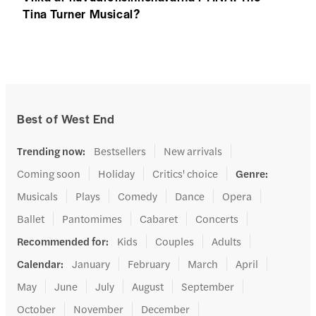
Tina Turner Musical?
Best of West End
Trending now
:
Bestsellers
New arrivals
Coming soon
Holiday
Critics' choice
Genre
:
Musicals
Plays
Comedy
Dance
Opera
Ballet
Pantomimes
Cabaret
Concerts
Recommended for
:
Kids
Couples
Adults
Calendar
:
January
February
March
April
May
June
July
August
September
October
November
December