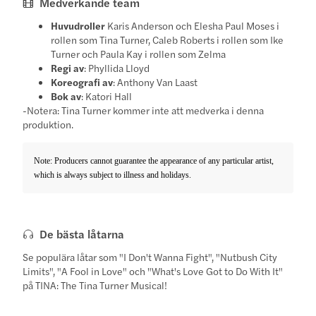
Medverkande team
Huvudroller
Karis Anderson och Elesha Paul Moses i
rollen som Tina Turner, Caleb Roberts i rollen som Ike
Turner och Paula Kay i rollen som Zelma
Regi av
: Phyllida Lloyd
Koreografi av
: Anthony Van Laast
Bok av
: Katori Hall
-Notera: Tina Turner kommer inte att medverka i denna
produktion.
Note: Producers cannot guarantee the appearance of any particular artist,
which is always subject to illness and holidays.
De bästa låtarna
Se populära låtar som "I Don't Wanna Fight", "Nutbush City
Limits", "A Fool in Love" och "What's Love Got to Do With It"
på TINA: The Tina Turner Musical!