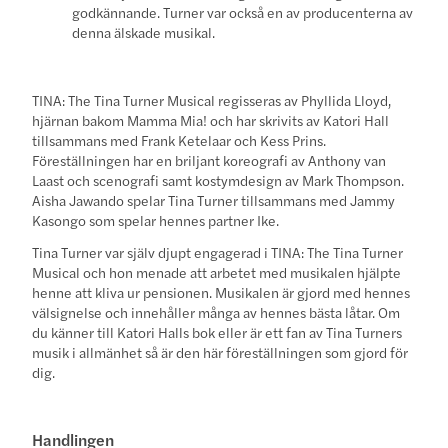
godkännande. Turner var också en av producenterna av
denna älskade musikal.
TINA: The Tina Turner Musical regisseras av Phyllida Lloyd,
hjärnan bakom Mamma Mia! och har skrivits av Katori Hall
tillsammans med Frank Ketelaar och Kess Prins.
Föreställningen har en briljant koreografi av Anthony van
Laast och scenografi samt kostymdesign av Mark Thompson.
Aisha Jawando spelar Tina Turner tillsammans med Jammy
Kasongo som spelar hennes partner Ike.
Tina Turner var själv djupt engagerad i TINA: The Tina Turner
Musical och hon menade att arbetet med musikalen hjälpte
henne att kliva ur pensionen. Musikalen är gjord med hennes
välsignelse och innehåller många av hennes bästa låtar. Om
du känner till Katori Halls bok eller är ett fan av Tina Turners
musik i allmänhet så är den här föreställningen som gjord för
dig.
Handlingen