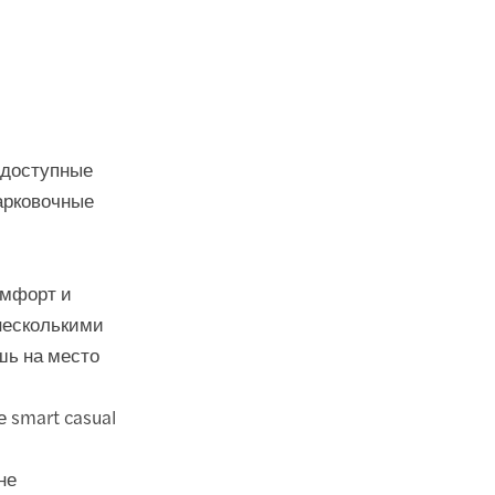
 доступные
парковочные
омфорт и
несколькими
шь на место
е smart casual
не