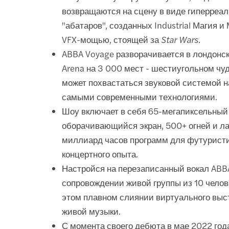
возвращаются на сцену в виде гиперреа
"абатаров", созданных Industrial Магия и 
VFX-мощью, стоящей за
Star Wars
.
ABBA Voyage разворачивается в лондонс
Arena на 3 000 мест - шестиугольном чуд
может похвастаться звуковой системой н
самыми современными технологиями.
Шоу включает в себя 65-мегапиксельный
оборачивающийся экран, 500+ огней и ла
миллиард часов программ для футурист
концертного опыта.
Настройся на перезаписанный вокал ABB
сопровождении живой группы из 10 челов
этом плавном слиянии виртуального выс
живой музыки.
С момента своего дебюта в мае 2022 год