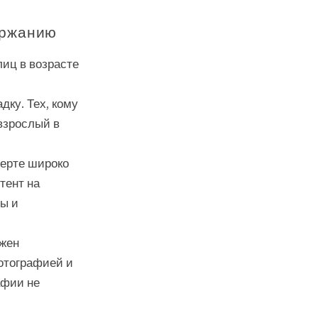
ержанию
иц в возрасте
дку. Тех, кому
взрослый в
церте широко
тент на
ры и
лжен
отографией и
афии не