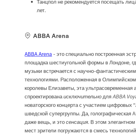
Танцпол не рекомендуется посещать лиц
лет.
ABBA Arena
ABBA Arena
- это специально построенная эст
площадка шестиугольной формы в Лондоне, гд
музыки встречается с научно-фантастически
технологиями. Расположенная в Олимпийском
королевы Елизаветы, эта ультрасовременная 
спроектирована
исключительно
для
ABBA Voy
новаторского концерта с участием цифровых "
шведской супергруппы. Да, голографическая A
даже вещь, и это
сенсация
. В этом элегантном
мест зрители погружаются в смесь технологий