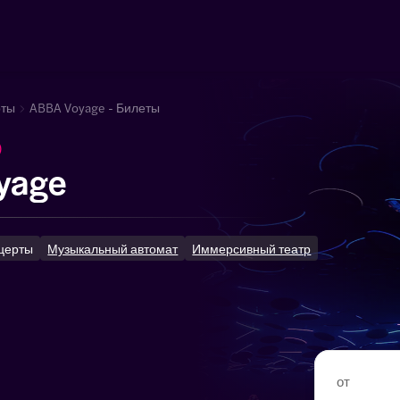
рты
ABBA Voyage - Билеты
)
yage
церты
Музыкальный автомат
Иммерсивный театр
от