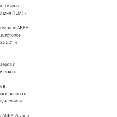
листичных
Магия (ILM) -
ком зале ABBA
е, которое
а 360° и
зеров и
ического
A в
ек и певцов в
тупления и
а ABBA Voyage