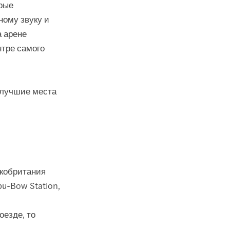
орые
ному звуку и
 арене
нтре самого
 лучшие места
ликобритания
bu-Bow Station,
оезде, то