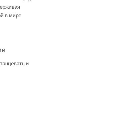
держивая
й в мире
ии
танцевать и