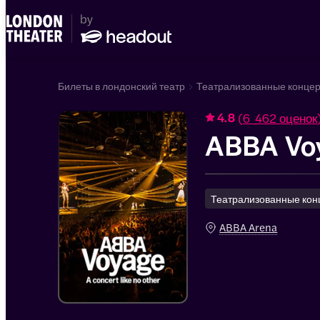
Билеты в лондонский театр
Театрализованные конце
(
6 462 оценок
4.8
ABBA Vo
Театрализованные кон
ABBA Arena