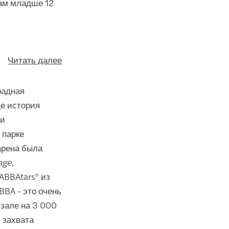
ам младше 12
Читать далее
радная
е история
ми
 парке
арена была
age
,
ABBAtars" из
BBA - это очень
 зале на 3 000
 захвата