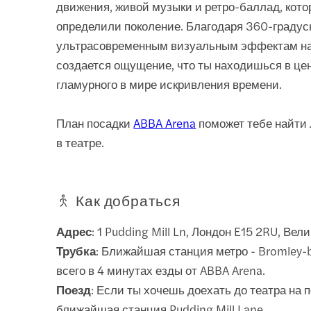
движения, живой музыки и ретро-баллад, кот
определили поколение. Благодаря 360-градус
ультрасовременным визуальным эффектам на
создается ощущение, что ты находишься в це
гламурного в мире искривления времени.
План посадки
ABBA Arena
поможет тебе найти
в театре.
Как добраться
Адрес
: 1 Pudding Mill Ln, Лондон E15 2RU, Ве
Трубка
: Ближайшая станция метро - Bromley-
всего в 4 минутах езды от ABBA Arena.
Поезд
: Если ты хочешь доехать до театра на п
ближайшая станция Pudding Mill Lane.