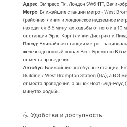
Адрес
: Эмпресс Пл, Лондон SW6 1TT, Великоб
Метро
: Ближайшие станции метро - West Brom
(районная линия и лондонское надземное метр
находится В 5 минутах ходьбы от него и в 10
от станции Эрлс-Корт (линии Дистрикт и Пика
Поезд
: Ближайшая станция метро - национал
железнодорожный вокзал Вест Бромптон В 5 
от места проведения.
Автобус
: Ближайшие автобусные станции: Em
Building / West Brompton Station (BA), a В 3 
от места проведения, а рынок Норт-Энд-Роуд (
минутах ходьбы.
Удобства и доступность