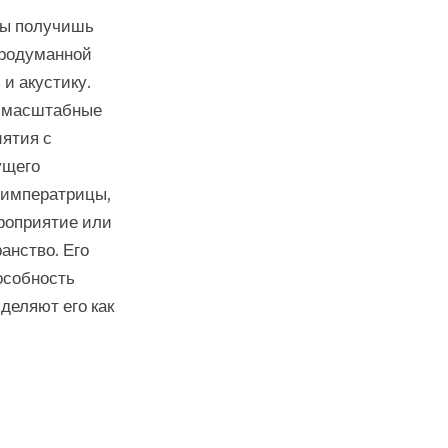
 ты получишь
продуманной
и акустику.
ак масштабные
иятия с
ущего
 императрицы,
ероприятие или
анство. Его
особность
деляют его как