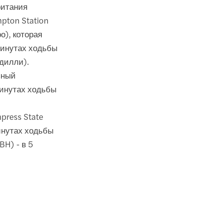
ритания
pton Station
о), которая
 минутах ходьбы
дилли).
ьный
минутах ходьбы
press State
минутах ходьбы
BH) - в 5