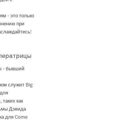
м - это только
мнению при
аслаждайтесь!
мператрицы
ы - бывший
ром служит Big
 для
 таких как
льмы Дэвида
рка для Come