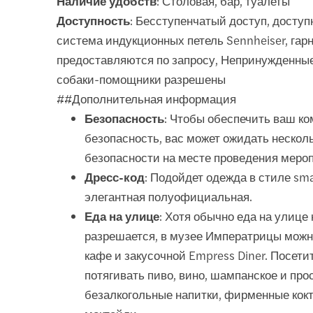
Наличие удобств
: Столовая, бар, туалеты
Доступность
: Бесступенчатый доступ, доступ
система индукционных петель Sennheiser, гар
предоставляются по запросу, Непринужденны
собаки-помощники разрешены
##Дополнительная информация
Безопасность
: Чтобы обеспечить ваш к
безопасность, вас может ожидать нескол
безопасности на месте проведения меро
Дресс-код
: Подойдет одежда в стиле sma
элегантная полуофициальная.
Еда на улице
: Хотя обычно еда на улице 
разрешается, в музее Императрицы можн
кафе и закусочной Empress Diner. Посети
потягивать пиво, вино, шампанское и прос
безалкогольные напитки, фирменные кок