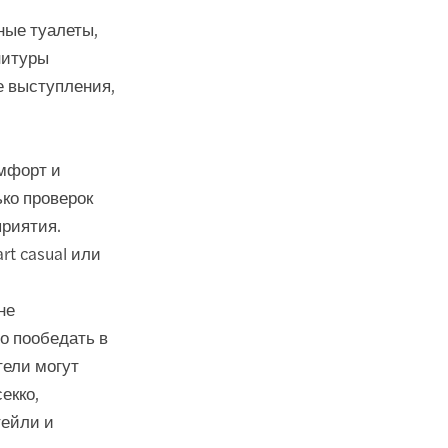
ные туалеты,
нитуры
е выступления,
омфорт и
ько проверок
приятия.
rt casual или
не
о пообедать в
тели могут
екко,
тейли и