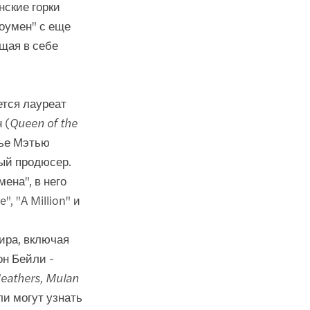
ские горки
оумен" с еще
щая в себе
ется лауреат
 (
Queen of the
ье Мэтью
ный продюсер.
ена", в него
", "A Million" и
ира, включая
он Бейли -
eathers, Mulan
ли могут узнать