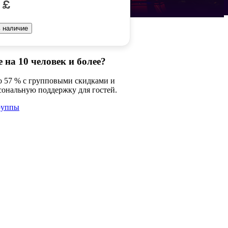
 £
 наличие
 на 10 человек и более?
о 57 % с групповыми скидками и
сональную поддержку для гостей.
руппы