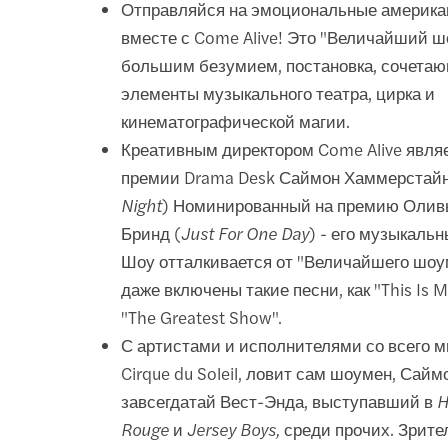
Отправляйся на эмоциональные американ
вместе с Come Alive! Это "Величайший ш
большим безумием, постановка, сочетаю
элементы музыкального театра, цирка и
кинематографической магии.
Креативным директором Come Alive явля
премии Drama Desk Саймон Хаммерстайн
Night
) Номинированный на премию Олив
Бринд (
Just For One Day
) - его музыкаль
Шоу отталкивается от "Величайшего шоум
даже включены такие песни, как "This Is Me
"The Greatest Show".
С артистами и исполнителями со всего м
Cirque du Soleil, ловит сам шоумен, Сайм
завсегдатай Вест-Энда, выступавший в
H
Rouge
и
Jersey Boys,
среди прочих. Зрите