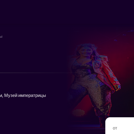
ты
м, Музей императрицы
от