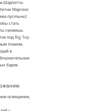
ак Шарлотта-
 Уитни Мартинс
лева пустыни
)
тобы стать
 ты сможешь
ое под Big Top.
ным планом,
едай в
облазнительные
ых баров.
ержанию
ское освещение,
юдей с