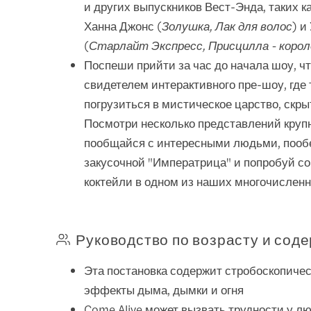
и других выпускников Вест-Энда, таких к
Ханна Джонс (
Золушка, Лак для волос
) и
(
Старлайт Экспресс, Присцилла - коро
Поспеши прийти за час до начала шоу, ч
свидетелем интерактивного пре-шоу, где
погрузиться в мистическое царство, скрыт
Посмотри несколько представлений круп
пообщайся с интересными людьми, пооб
закусочной "Императрица" и попробуй с
коктейли в одном из наших многочисленн
Руководство по возрасту и сод
Эта постановка содержит стробоскопиче
эффекты дыма, дымки и огня
Come Alive может вызвать трудности у л