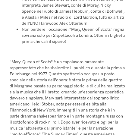
interpreta James Stewart, conte di Moray, Nicky
Spence nel ruolo di James Hepburn, conte di Bothwell,
e Alastair Miles nel ruolo di Lord Gordon, tutti ex artisti
dell'ENO Harewood Alex Otterburn.
Non perdere l'occasione: "Mary, Queen of Scots" regna
sovrana solo per 2 spettacoli a Londra. Ottieni i biglietti
prima che cali il sipario!
"Mary, Queen of Scots" è un capolavoro raramente
rappresentato che ha sbalordito il pubblico durante la prima a
Edimburgo nel 1977. Questo spettacolo occupa un posto
speciale nella storia dell'opera: è stata la prima delle quattro
di Musgrave basate su personaggi storici e di cui ha realizzato
sia la musica che il libretto, creando un'esperienza operistica
davvero singolare. Mary sarà interpretata dal soprano lirico
americano Heidi Stober, nota per essersi esibita alla
Filarmonica di New York. Immergiti in una storia che è in
parte dramma shakespeariano e in parte montagna russa con
il sottofondo di rock n' roll. Dopo aver ricevuto elogi per la
musica "attraente dal primo istante" e per la narrazione
"molto efficace" (The Sunday Times), questa esperienza