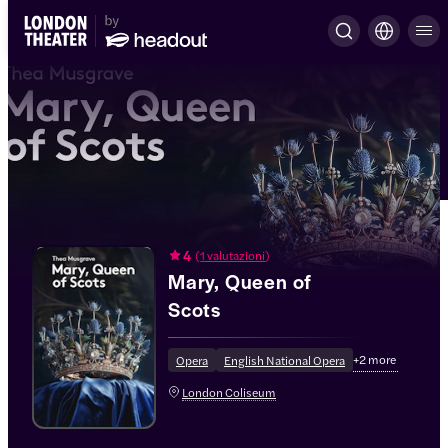
4
(
1 valutazioni
)
Mary, Queen of
Scots
+
2
more
Opera
English National Opera
London Coliseum