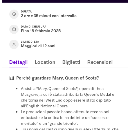
DURATA
2 ore e 35 minuti con intervallo
DATA DI CHIUSURA
Fino 18 febbraio 2025
LIMITE DI ETÀ
Maggiori di 12 anni
Dettagli
Location
Biglietti
Recensioni
Perché guardare Mary, Queen of Scots?
Assisti a "Mary, Queen of Scots", opera di Thea
Musgrave, a cui è stata attribuita la Queen's Medal e
che torna nel West End dopo essere stato ospitato
all'English National Opera.
Le produzioni passate hanno ottenuto recensioni
entusiaste e la critica le ha definite un "successo
meritato" e un "grande trionfo".
Tra i nomi del cast ci sono quelli di Alex Otterburn, che