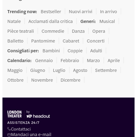
Trending now
:
Bestseller
Nuovi arrivi
In arrivo
Natale
Acclamati dalla critica
Generi
:
Musical
Pièce teatrali
Commedie
Danza
Opera
Balletto
Pantomime
Cabaret
Concerti
Consigliati per
:
Bambini
Coppie
Adulti
Calendario
:
Gennaio
Febbraio
Marzo
Aprile
Maggio
Giugno
Luglio
Agosto
Settembre
Ottobre
Novembre
Dicembre
ASSISTENZA 24/7
Contattaci
Mandaci una e-mail