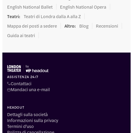
English National Ballet
English National Opera
Teatri
:
Teatri di Londra dalla A alla Z
Mappa dei posti a sedere
Altro
:
Blog
Recensioni
Guida ai teatri
ASSISTENZA 24/7
Contattaci
Mandaci una e-mail
HEADOUT
Dettagli sulla società
Informazioni sulla privacy
Termini d'uso
Polizza di cancellazione