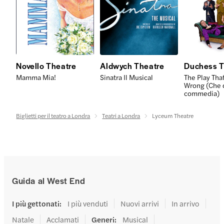
Novello Theatre
Aldwych Theatre
Duchess T
Mamma Mia!
Sinatra Il Musical
The Play Tha
Wrong (Che d
commedia)
Biglietti per il teatro a Londra
Teatri a Londra
Lyceum Theatre
Guida al West End
I più gettonati
:
I più venduti
Nuovi arrivi
In arrivo
Natale
Acclamati
Generi
:
Musical