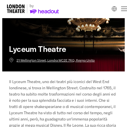
Lyceum Theatre
21 Wellington Street, Londra WC2E 7RQ, Regno Unito
Il Lyceum Theatre, uno dei teatri più iconici del West End
londinese, si trova in Wellington Street. Costruito nel 1765, il
teatro ha subito molte trasformazioni nel corso degli anni ed
è noto per la sua splendida facciata e i suoi interni. Che si
tratti di opere shakespeariane o di musical contemporanei, il
Lyceum Theatre ha visto di tutto nel corso del tempo, negli
ultimi anni, però, ha guadagnato un'immensa popolarità
grazie al mega musical Disney, Il Re Leone. La sua ricca storia