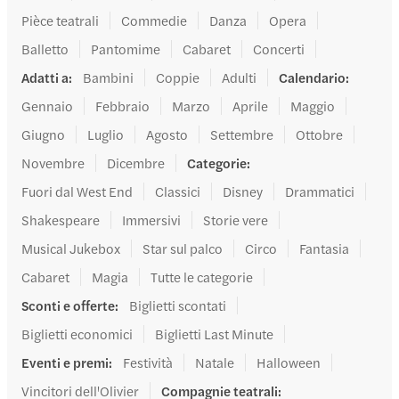
Pièce teatrali
Commedie
Danza
Opera
Balletto
Pantomime
Cabaret
Concerti
Adatti a
:
Bambini
Coppie
Adulti
Calendario
:
Gennaio
Febbraio
Marzo
Aprile
Maggio
Giugno
Luglio
Agosto
Settembre
Ottobre
Novembre
Dicembre
Categorie
:
Fuori dal West End
Classici
Disney
Drammatici
Shakespeare
Immersivi
Storie vere
Musical Jukebox
Star sul palco
Circo
Fantasia
Cabaret
Magia
Tutte le categorie
Sconti e offerte
:
Biglietti scontati
Biglietti economici
Biglietti Last Minute
Eventi e premi
:
Festività
Natale
Halloween
Vincitori dell'Olivier
Compagnie teatrali
: