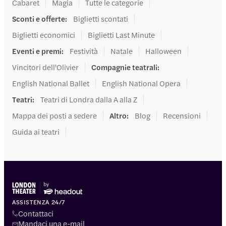
Cabaret
Magia
Tutte le categorie
Sconti e offerte
:
Biglietti scontati
Biglietti economici
Biglietti Last Minute
Eventi e premi
:
Festività
Natale
Halloween
Vincitori dell'Olivier
Compagnie teatrali
:
English National Ballet
English National Opera
Teatri
:
Teatri di Londra dalla A alla Z
Mappa dei posti a sedere
Altro
:
Blog
Recensioni
Guida ai teatri
ASSISTENZA 24/7
Contattaci
Mandaci una e-mail