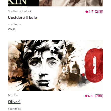
Spettacoli teatrali
4.7
(
278
)
Uccidere il buio
a partire da
25 £
Musical
4.9
(
766
)
Oliver!
a partire da