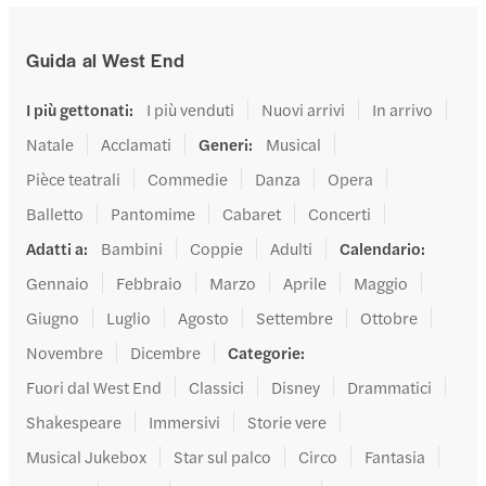
Guida al West End
I più gettonati
:
I più venduti
Nuovi arrivi
In arrivo
Natale
Acclamati
Generi
:
Musical
Pièce teatrali
Commedie
Danza
Opera
Balletto
Pantomime
Cabaret
Concerti
Adatti a
:
Bambini
Coppie
Adulti
Calendario
:
Gennaio
Febbraio
Marzo
Aprile
Maggio
Giugno
Luglio
Agosto
Settembre
Ottobre
Novembre
Dicembre
Categorie
:
Fuori dal West End
Classici
Disney
Drammatici
Shakespeare
Immersivi
Storie vere
Musical Jukebox
Star sul palco
Circo
Fantasia