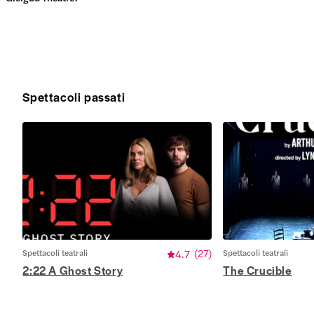
Spettacoli passati
Spettacoli teatrali
4.7
(
27
)
Spettacoli teatrali
2:22 A Ghost Story
The Crucible