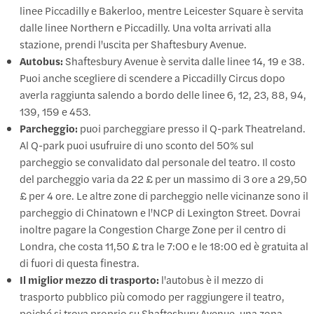
linee Piccadilly e Bakerloo, mentre Leicester Square è servita
dalle linee Northern e Piccadilly. Una volta arrivati alla
stazione, prendi l'uscita per Shaftesbury Avenue.
Autobus:
Shaftesbury Avenue è servita dalle linee 14, 19 e 38.
Puoi anche scegliere di scendere a Piccadilly Circus dopo
averla raggiunta salendo a bordo delle linee 6, 12, 23, 88, 94,
139, 159 e 453.
Parcheggio:
puoi parcheggiare presso il Q-park Theatreland.
Al Q-park puoi usufruire di uno sconto del 50% sul
parcheggio se convalidato dal personale del teatro. Il costo
del parcheggio varia da 22 £ per un massimo di 3 ore a 29,50
£ per 4 ore. Le altre zone di parcheggio nelle vicinanze sono il
parcheggio di Chinatown e l'NCP di Lexington Street. Dovrai
inoltre pagare la Congestion Charge Zone per il centro di
Londra, che costa 11,50 £ tra le 7:00 e le 18:00 ed è gratuita al
di fuori di questa finestra.
Il miglior mezzo di trasporto:
l'autobus è il mezzo di
trasporto pubblico più comodo per raggiungere il teatro,
poiché si trova proprio su Shaftesbury Avenue, una zona