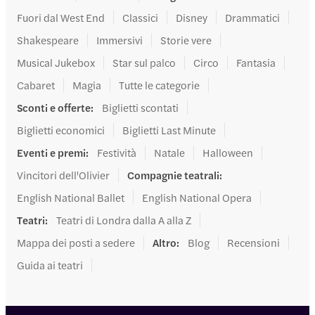
Fuori dal West End
Classici
Disney
Drammatici
Shakespeare
Immersivi
Storie vere
Musical Jukebox
Star sul palco
Circo
Fantasia
Cabaret
Magia
Tutte le categorie
Sconti e offerte
:
Biglietti scontati
Biglietti economici
Biglietti Last Minute
Eventi e premi
:
Festività
Natale
Halloween
Vincitori dell'Olivier
Compagnie teatrali
:
English National Ballet
English National Opera
Teatri
:
Teatri di Londra dalla A alla Z
Mappa dei posti a sedere
Altro
:
Blog
Recensioni
Guida ai teatri