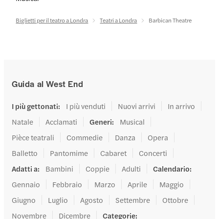
Biglietti per il teatro a Londra
Teatri a Londra
Barbican Theatre
Guida al West End
I più gettonati
:
I più venduti
Nuovi arrivi
In arrivo
Natale
Acclamati
Generi
:
Musical
Pièce teatrali
Commedie
Danza
Opera
Balletto
Pantomime
Cabaret
Concerti
Adatti a
:
Bambini
Coppie
Adulti
Calendario
:
Gennaio
Febbraio
Marzo
Aprile
Maggio
Giugno
Luglio
Agosto
Settembre
Ottobre
Novembre
Dicembre
Categorie
: