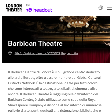
Barbican Theatre
Silk St, Barbican, Londra EC2Y 8DS, Regno Unito
Il Barbican Centre di Londra è il più grande centro dedicato
alle arti d'Europa, oltre a essere membro del Global Cultural
Districts Network. È la destinazione ideale per tutti coloro
che sono interessati a teatro, arte, dibattiti, cinema e altro
ancora. Il Barbican Theatre è raggiungibile dall'interno del
Barbican Centre, è stato utilizzato come sede della Royal
Shakespeare Company e dispone al suo interno di numerose
gallerie d'arte, punti dedicati alla ristorazione, biblioteche e