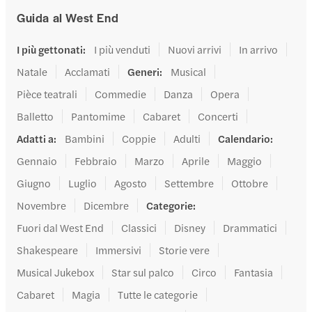
Guida al West End
I più gettonati
:
I più venduti
Nuovi arrivi
In arrivo
Natale
Acclamati
Generi
:
Musical
Pièce teatrali
Commedie
Danza
Opera
Balletto
Pantomime
Cabaret
Concerti
Adatti a
:
Bambini
Coppie
Adulti
Calendario
:
Gennaio
Febbraio
Marzo
Aprile
Maggio
Giugno
Luglio
Agosto
Settembre
Ottobre
Novembre
Dicembre
Categorie
:
Fuori dal West End
Classici
Disney
Drammatici
Shakespeare
Immersivi
Storie vere
Musical Jukebox
Star sul palco
Circo
Fantasia
Cabaret
Magia
Tutte le categorie