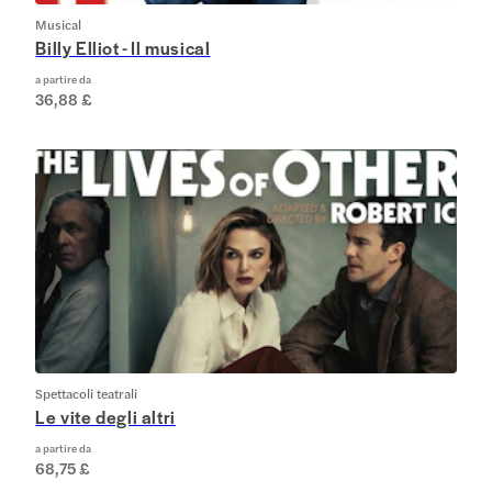
Musical
Billy Elliot - Il musical
a partire da
36,88 £
Spettacoli teatrali
Le vite degli altri
a partire da
68,75 £