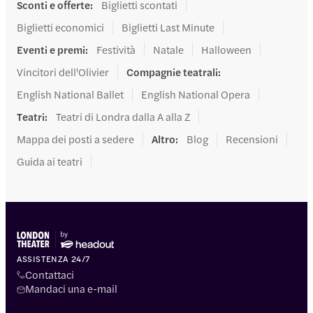
Sconti e offerte
:
Biglietti scontati
Biglietti economici
Biglietti Last Minute
Eventi e premi
:
Festività
Natale
Halloween
Vincitori dell'Olivier
Compagnie teatrali
:
English National Ballet
English National Opera
Teatri
:
Teatri di Londra dalla A alla Z
Mappa dei posti a sedere
Altro
:
Blog
Recensioni
Guida ai teatri
ASSISTENZA 24/7
Contattaci
Mandaci una e-mail