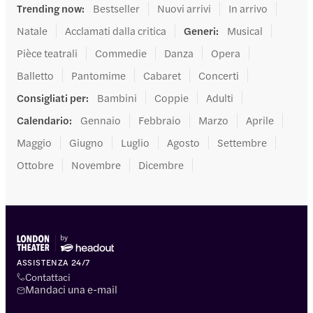
Trending now
:
Bestseller
Nuovi arrivi
In arrivo
Natale
Acclamati dalla critica
Generi
:
Musical
Pièce teatrali
Commedie
Danza
Opera
Balletto
Pantomime
Cabaret
Concerti
Consigliati per
:
Bambini
Coppie
Adulti
Calendario
:
Gennaio
Febbraio
Marzo
Aprile
Maggio
Giugno
Luglio
Agosto
Settembre
Ottobre
Novembre
Dicembre
ASSISTENZA 24/7
Contattaci
Mandaci una e-mail