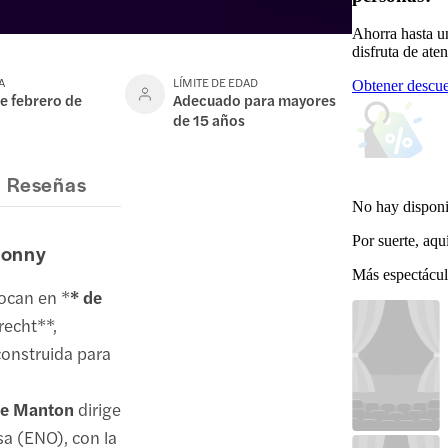
Ahorra hasta u
disfruta de ate
A
LÍMITE DE EDAD
Obtener descue
e febrero de
Adecuado para mayores
de 15 años
Reseñas
No hay disponi
Por suerte, aqu
gonny
Más espectácul
hocan en *
* de
Brecht**,
construida para
e Manton
dirige
sa (ENO), con la