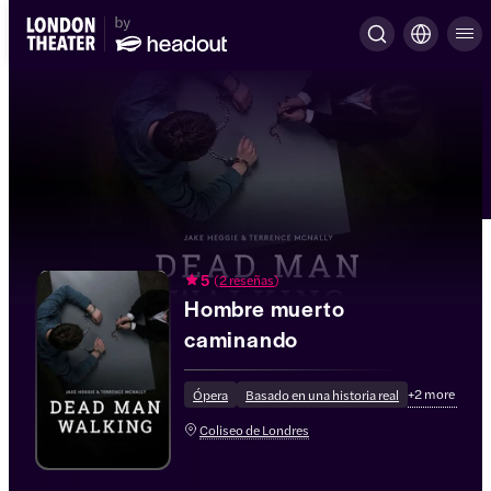
5
(
2 reseñas
)
Hombre muerto
caminando
+
2
more
Ópera
Basado en una historia real
Coliseo de Londres