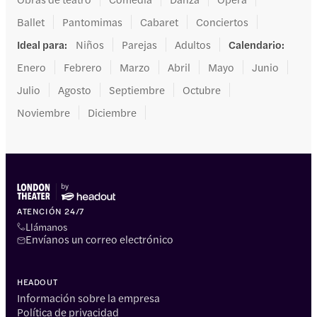
Ballet
Pantomimas
Cabaret
Conciertos
Ideal para
:
Niños
Parejas
Adultos
Calendario
:
Enero
Febrero
Marzo
Abril
Mayo
Junio
Julio
Agosto
Septiembre
Octubre
Noviembre
Diciembre
ATENCIÓN 24/7
Llámanos
Envíanos un correo electrónico
HEADOUT
Información sobre la empresa
Política de privacidad