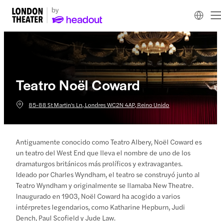
Teatro Noël Coward
85-88 St Martin's Ln, Londres WC2N 4AP, Reino Unido
Antiguamente conocido como Teatro Albery, Noël Coward es
un teatro del West End que lleva el nombre de uno de los
dramaturgos británicos más prolíficos y extravagantes.
Ideado por Charles Wyndham, el teatro se construyó junto al
Teatro Wyndham y originalmente se llamaba New Theatre.
Inaugurado en 1903, Noël Coward ha acogido a varios
intérpretes legendarios, como Katharine Hepburn, Judi
Dench, Paul Scofield y Jude Law.