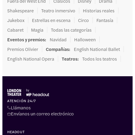
Fuera del West End
Clásicos
Disney
Drama
Shakespeare
Teatro inmersivo
Historias reales
Jukebox
Estrellas en escena
Circo
Fantasía
Cabaret
Magia
Todas las categorías
Eventos y premios
:
Navidad
Halloween
Premios Olivier
Compañías
:
English National Ballet
English National Opera
Teatros
:
Todos los teatros
ATENCIÓN 24/7
Llámanos
Envíanos un correo electrónico
HEADOUT