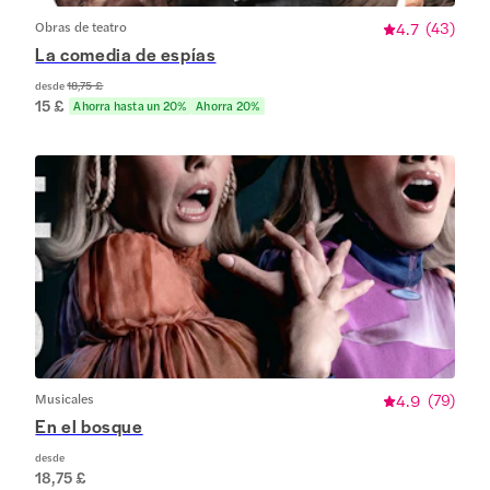
Obras de teatro
4.7
(
43
)
La comedia de espías
desde
18,75 £
15 £
Ahorra hasta un 20%
Ahorra 20%
Musicales
4.9
(
79
)
En el bosque
desde
18,75 £