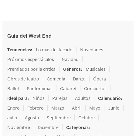
Guía del West End
Tendencias
:
Lo más destacado
Novedades
Próximos espectáculos
Navidad
Premiados por la crítica
Géneros
:
Musicales
Obras de teatro
Comedia
Danza
Ópera
Ballet
Pantomimas
Cabaret
Conciertos
Ideal para
:
Niños
Parejas
Adultos
Calendario
:
Enero
Febrero
Marzo
Abril
Mayo
Junio
Julio
Agosto
Septiembre
Octubre
Noviembre
Diciembre
Categorías
: