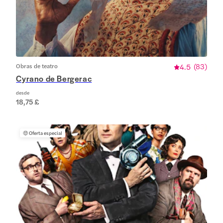
Obras de teatro
4.5
(
83
)
Cyrano de Bergerac
desde
18,75 £
🤑
Oferta especial