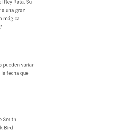
l Rey Rata. Su
 y a una gran
la mágica
?
s
pueden variar
 la fecha que
le Smith
ck Bird