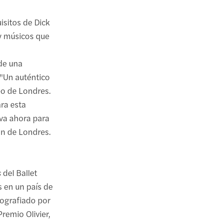
isitos de Dick
 y músicos que
 de una
"Un auténtico
eo de Londres.
ara esta
rva ahora para
ón de Londres.
s
del Ballet
s en un país de
reografiado por
remio Olivier,