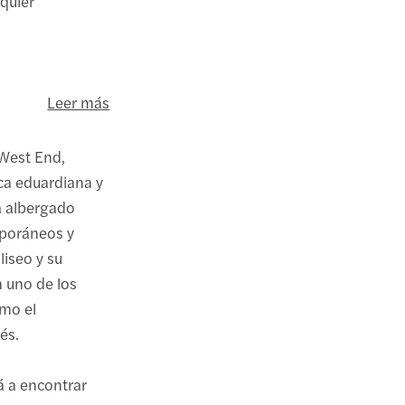
lquier
Leer más
West End,
ca eduardiana y
a albergado
mporáneos y
liseo y su
n uno de los
omo el
és.
á a encontrar