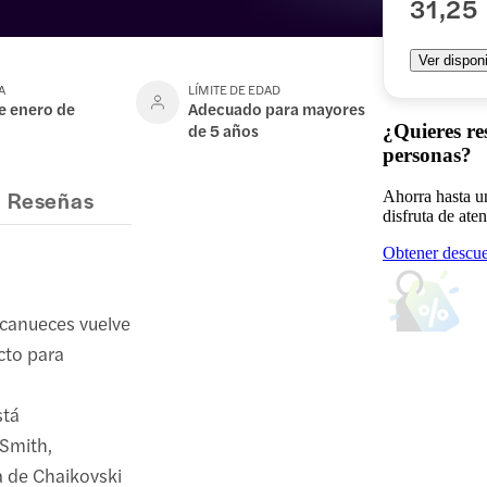
31,25
Ver disponi
A
LÍMITE DE EDAD
e enero de
Adecuado para mayores
de 5 años
¿Quieres re
personas?
Reseñas
Ahorra hasta u
disfruta de ate
Obtener descue
scanueces vuelve
cto para
stá
 Smith,
ra de Chaikovski