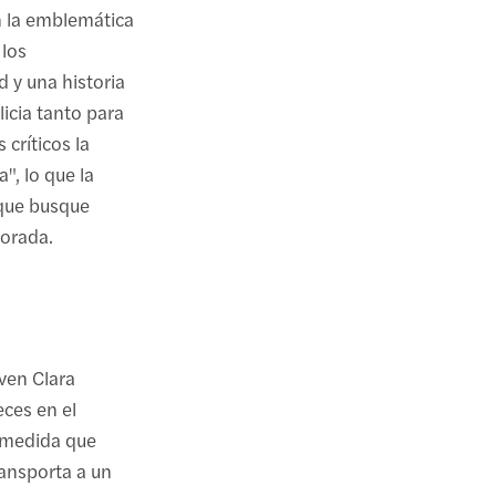
n la emblemática
 los
d y una historia
icia tanto para
 críticos la
", lo que la
 que busque
porada.
ven Clara
ces en el
A medida que
ransporta a un