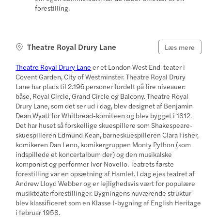
forestilling.
Theatre Royal Drury Lane
Læs mere
Theatre Royal Drury Lane
er et London West End-teater i
Covent Garden, City of Westminster. Theatre Royal Drury
Lane har plads til 2.196 personer fordelt på fire niveauer:
båse, Royal Circle, Grand Circle og Balcony. Theatre Royal
Drury Lane, som det ser ud i dag, blev designet af Benjamin
Dean Wyatt for Whitbread-komiteen og blev bygget i 1812.
Det har huset så forskellige skuespillere som Shakespeare-
skuespilleren Edmund Kean, barneskuespilleren Clara Fisher,
komikeren Dan Leno, komikergruppen Monty Python (som
indspillede et koncertalbum der) og den musikalske
komponist og performer Ivor Novello. Teatrets første
forestilling var en opsætning af Hamlet. I dag ejes teatret af
Andrew Lloyd Webber og er lejlighedsvis vært for populære
musikteaterforestillinger. Bygningens nuværende struktur
blev klassificeret som en Klasse I-bygning af English Heritage
i februar 1958.