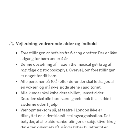
Vejledning vedrørende alder og indhold
Forestillingen anbefales fra 6 år og opefter. Der er ikke
adgang for børn under 4 år.
Denne opsætning af Frozen the musical gør brug af
røg, tåge og stroboskoplys. Overvej, om forestillingen
er noget for dit barn.
Alle personer på 16 år eller derunder skal ledsages af
en voksen og må ikke sidde alene i auditoriet.
Alle kunder skal købe deres billet, uanset alder.
Desuden skal alle børn være gamle nok til at sidde i
sæderne uden hjælp.
Vær opmærksom på, at teatre i London ikke er
tilknyttet en aldersklassificeringsorganisation. Det
betyder, at alle aldersanbefalinger er subjektive. Brug
din egen dømmekraft, når du køber billetter til en