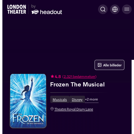
Alle billeder
4.8
(
2.321 bedømmelser
)
Frozen The Musical
+
2
more
Musicals
Disney
Theatre Royal Drury Lane