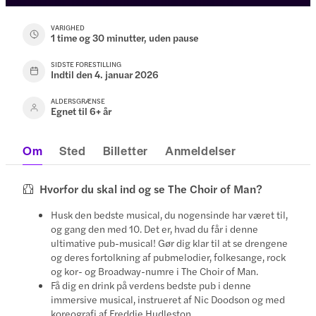
VARIGHED
1 time og 30 minutter, uden pause
SIDSTE FORESTILLING
Indtil den 4. januar 2026
ALDERSGRÆNSE
Egnet til 6+ år
Om
Sted
Billetter
Anmeldelser
Hvorfor du skal ind og se The Choir of Man?
Husk den bedste musical, du nogensinde har været til,
og gang den med 10. Det er, hvad du får i denne
ultimative pub-musical! Gør dig klar til at se drengene
og deres fortolkning af pubmelodier, folkesange, rock
og kor- og Broadway-numre i The Choir of Man.
Få dig en drink på verdens bedste pub i denne
immersive musical, instrueret af Nic Doodson og med
koreografi af Freddie Hudleston.