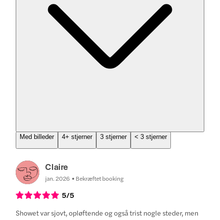
Med billeder
4+ stjerner
3 stjerner
< 3 stjerner
Claire
jan. 2026
Bekræftet booking
5
/5
Showet var sjovt, opløftende og også trist nogle steder, men