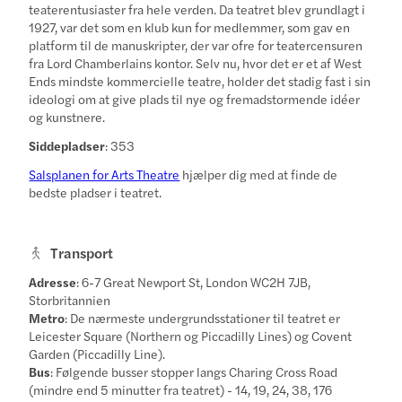
teaterentusiaster fra hele verden. Da teatret blev grundlagt i
1927, var det som en klub kun for medlemmer, som gav en
platform til de manuskripter, der var ofre for teatercensuren
fra Lord Chamberlains kontor. Selv nu, hvor det er et af West
Ends mindste kommercielle teatre, holder det stadig fast i sin
ideologi om at give plads til nye og fremadstormende idéer
og kunstnere.
Siddepladser
: 353
Salsplanen for Arts Theatre
hjælper dig med at finde de
bedste pladser i teatret.
Transport
Adresse
: 6-7 Great Newport St, London WC2H 7JB,
Storbritannien
Metro
: De nærmeste undergrundsstationer til teatret er
Leicester Square (Northern og Piccadilly Lines) og Covent
Garden (Piccadilly Line).
Bus
: Følgende busser stopper langs Charing Cross Road
(mindre end 5 minutter fra teatret) - 14, 19, 24, 38, 176