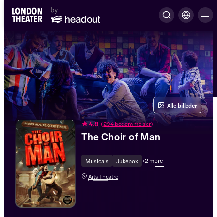
Alle billeder
4.8
(
294 bedømmelser
)
The Choir of Man
+
2
more
Musicals
Jukebox
Arts Theatre