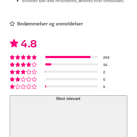
Billetter kan ikke refunderes, ændres eller ombookes.
Bedømmelser og anmeldelser
4.8
253
34
2
0
5
Mest relevant