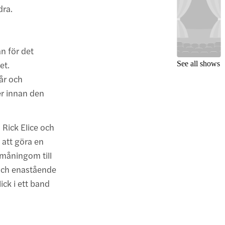
dra.
n för det
et.
See all shows
år och
er innan den
Rick Elice och
att göra en
småningom till
och enastående
ick i ett band