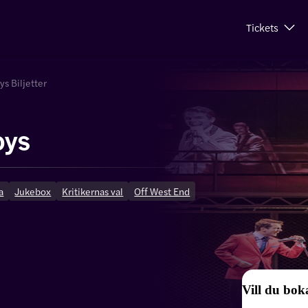
Tickets
ys Biljetter
oys
a
Jukebox
Kritikernas val
Off West End
Vill du boka