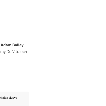
,
Adam Bailey
y De Vito och
 which is always