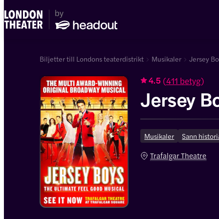
Biljetter till Londons teaterdistrikt
Musikaler
Jersey Bo
(
411 betyg
)
4.5
Jersey B
Musikaler
Sann histori
Trafalgar Theatre