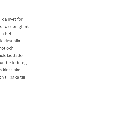
rda livet för
r oss en glimt
en hel
ildrar alla
hot och
änsloladdade
 under ledning
n klassiska
 tillbaka till