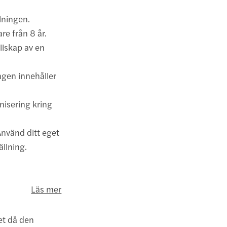
llningen.
e från 8 år.
llskap av en
ngen innehåller
nisering kring
nvänd ditt eget
ällning.
Läs mer
et då den