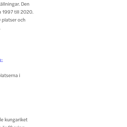
ällningar. Den
 1997 till 2020.
 platser och
.
n-
latserna i
de kungariket