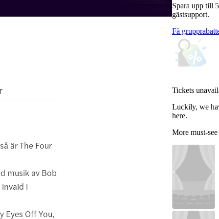
Spara upp till 
gästsupport.
Få grupprabatt
r
Tickets unavail
Luckily, we ha
here.
More must-see
 så är The Four
ed musik av Bob
invald i
y Eyes Off You,