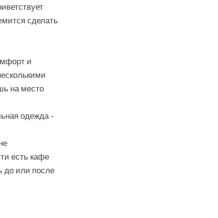
риветствует
емится сделать
омфорт и
несколькими
шь на место
льная одежда -
не
сти есть кафе
ь до или после