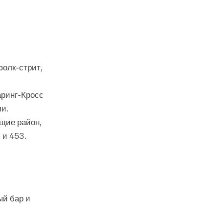
фолк-стрит,
аринг-Кросс
и.
щие район,
9 и 453.
ый бар и