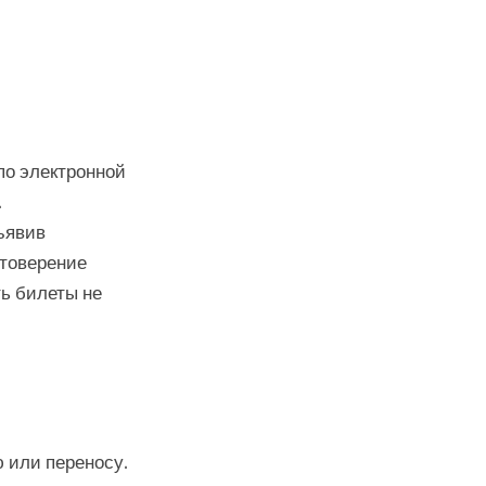
по электронной
.
ъявив
стоверение
ь билеты не
 или переносу.