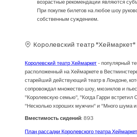
возрастные рекомендации являются суб
При покупке билетов на любое шоу руков
собственным суждением.
Королевский театр "Хеймаркет"
Королевский театр Хеймаркет
- популярный те
расположенный на Хеймаркете в Вестминстере
старейший действующий театр в Лондоне, ко
сопровождал множество шоу, мюзиклов и пьес
"Королевскую семью", "Когда Гарри встретил 
"Несколько хороших мужчин" и "Много шума из
Вместимость сидений
: 893
План рассадки Королевского театра Хеймарке