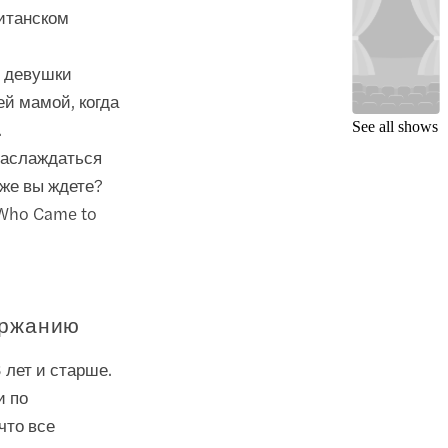
итанском
й девушки
ей мамой, когда
.
See all shows
 наслаждаться
 же вы ждете?
 Who Came to
ержанию
 лет и старше.
и по
что все