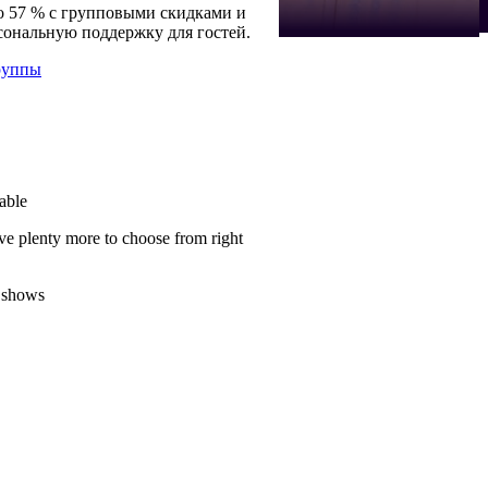
о 57 % с групповыми скидками и
сональную поддержку для гостей.
руппы
able
ve plenty more to choose from right
 shows