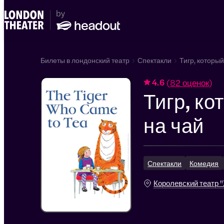
Билеты в лондонский театр
Спектакли
Тигр, которы
(
82 оценок
)
4.6
Тигр, к
на чай
Спектакли
Комедия
Королевский театр 