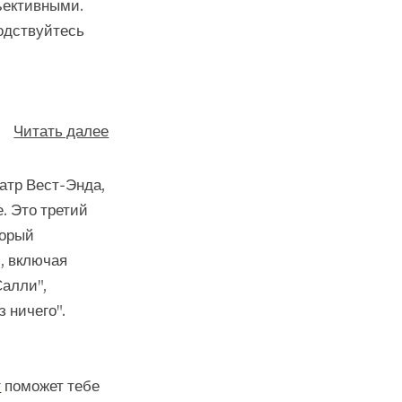
ъективными.
одствуйтесь
Читать далее
атр Вест-Энда,
. Это третий
торый
, включая
Салли",
 ничего".
т
поможет тебе