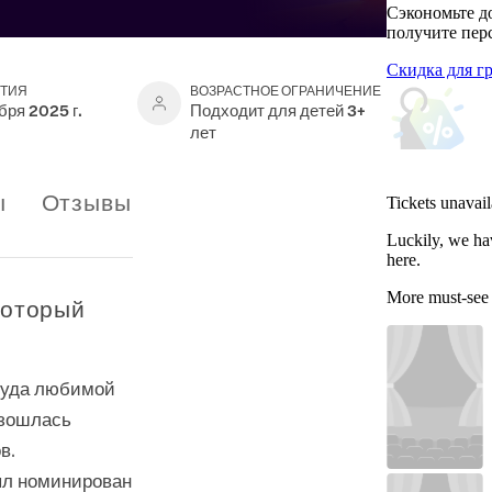
Сэкономьте д
получите пер
Скидка для г
ЫТИЯ
ВОЗРАСТНОЕ ОГРАНИЧЕНИЕ
бря 2025 г.
Подходит для детей 3+
лет
ы
Отзывы
Tickets unavail
Luckily, we ha
here.
More must-see
который
Вуда любимой
азошлась
в.
ыл номинирован