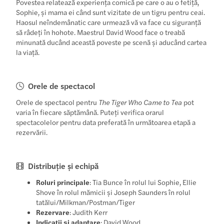
Povestea relatează experiența comică pe care o au o fetiță,
Sophie, și mama ei când sunt vizitate de un tigru pentru ceai.
Haosul neîndemânatic care urmează vă va face cu siguranță
să râdeți în hohote. Maestrul David Wood face o treabă
minunată ducând această poveste pe scenă și aducând cartea
la viață.
Orele de spectacol
Orele de spectacol pentru
The Tiger Who Came to Tea
pot
varia în fiecare săptămână. Puteți verifica orarul
spectacolelor pentru data preferată în următoarea etapă a
rezervării.
Distribuție și echipă
Roluri principale
: Tia Bunce în rolul lui Sophie, Ellie
Shove în rolul mămicii și Joseph Saunders în rolul
tatălui/Milkman/Postman/Tiger
Rezervare
: Judith Kerr
Indicații și adaptare
: David Wood