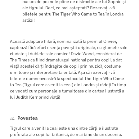
bucura de poznele pline de distracție ale lui Sophie și
ale tigrului. Deci, ce mai așteptați? Rezervați-vă
biletele pentru The Tiger Who Came to Tea în Londra
astăzi!
Această adaptare hilară, nominalizată la premiul Olivier,
captează fără efort esența poveștii originale, cu glumele sale
ciudate și dublele sale comice! David Wood, considerat de
The Times ca fiind dramaturgul național pentru copii, a dat
viață acestei cărți îndrăgite de copii prin muzică, costume
uimitoare și interpretare talentată. Așa că rezervați-vă
biletele dumneavoastră la spectacolul The Tiger Who Came
to Tea (Tigrul care a venit la ceai) din Londra și râdeți în timp
ce vedeți cum personajele tumultoase din cartea ilustrată a
lui Judith Kerr prind viață!
Povestea
Tigrul care a venit la ceai este una dintre cărțile ilustrate
preferate ale copiilor britanici, de mai bine de un deceniu.