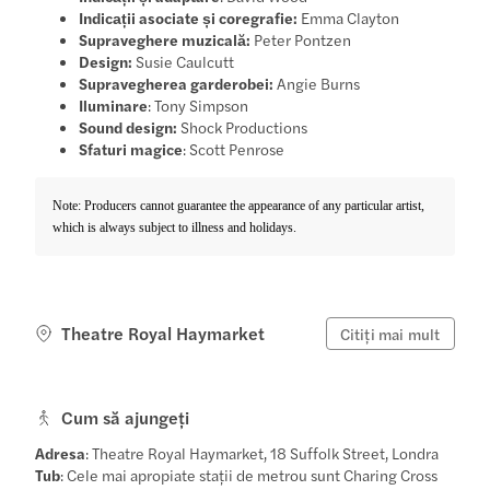
Indicații asociate și coregrafie:
Emma Clayton
Supraveghere muzicală:
Peter Pontzen
Design:
Susie Caulcutt
Supravegherea garderobei:
Angie Burns
Iluminare
: Tony Simpson
Sound design:
Shock Productions
Sfaturi magice
: Scott Penrose
Note: Producers cannot guarantee the appearance of any particular artist,
which is always subject to illness and holidays.
Theatre Royal Haymarket
Citiți mai mult
Cum să ajungeți
Adresa
: Theatre Royal Haymarket, 18 Suffolk Street, Londra
Tub
: Cele mai apropiate stații de metrou sunt Charing Cross