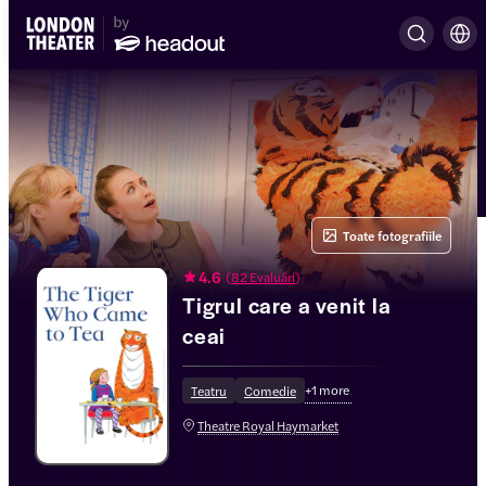
Toate fotografiile
4.6
(
82 Evaluări
)
Tigrul care a venit la
ceai
+
1
more
Teatru
Comedie
Theatre Royal Haymarket