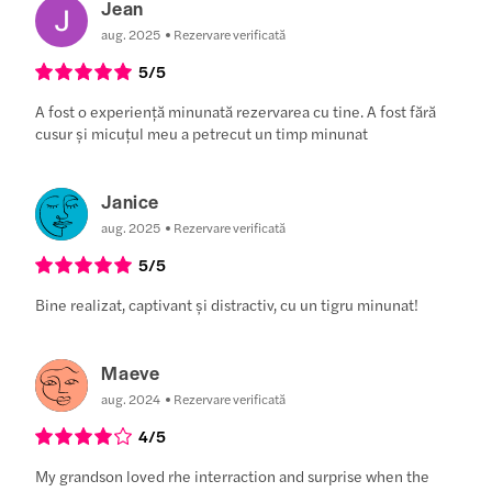
Jean
aug. 2025
Rezervare verificată
5
/5
A fost o experiență minunată rezervarea cu tine. A fost fără
cusur și micuțul meu a petrecut un timp minunat
Janice
aug. 2025
Rezervare verificată
5
/5
Bine realizat, captivant și distractiv, cu un tigru minunat!
Maeve
aug. 2024
Rezervare verificată
4
/5
My grandson loved rhe interraction and surprise when the