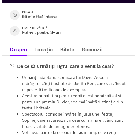
DURATA
55 min fără interval
LIMITA DE VÂRSTĂ
Potrivit pentru 3+ ani
Despre
Locație
Bilete
Recenzii
De ce să urmăriți Tigrul care a venit la ceai?
Urmăriți adaptarea comică a lui David Wood a
îndrăgitei cărți ilustrate de Judith Kerr, care s-a vândut
în peste 10 milioane de exemplare.
Acest minunat film pentru copii a fost nominalizat și
pentru un premiu Olivier, cea mai înaltă distincție din
teatrul britanic!
Spectacolul comic se învârte în jurul unei fetițe,
Sophie, care savurează un ceai cu mama ei, când sunt
brusc vizitate de un tigru prietenos.
Veți avea parte de o seară de râs în timp ce vă veți