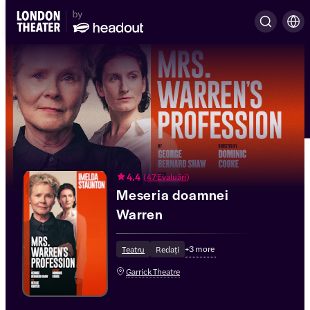
4.4
(
47 Evaluări
)
Meseria doamnei
Warren
+
3
more
Teatru
Redați
Garrick Theatre