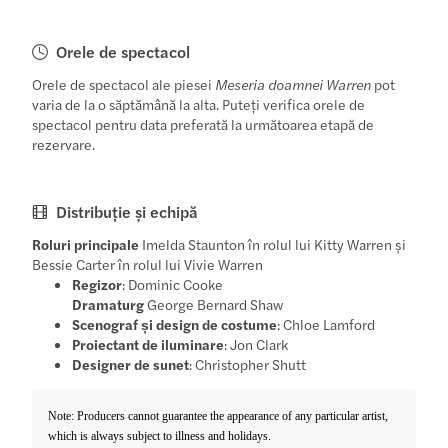
Orele de spectacol
Orele de spectacol ale piesei
Meseria doamnei Warren
pot
varia de la o săptămână la alta. Puteți verifica orele de
spectacol pentru data preferată la următoarea etapă de
rezervare.
Distribuție și echipă
Roluri principale
Imelda Staunton în rolul lui Kitty Warren și
Bessie Carter în rolul lui Vivie Warren
Regizor
: Dominic Cooke
Dramaturg
George Bernard Shaw
Scenograf și design de costume
: Chloe Lamford
Proiectant de iluminare
: Jon Clark
Designer de sunet
: Christopher Shutt
Note: Producers cannot guarantee the appearance of any particular artist,
which is always subject to illness and holidays.