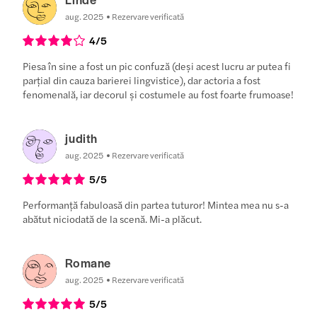
aug. 2025
Rezervare verificată
4
/5
Piesa în sine a fost un pic confuză (deși acest lucru ar putea fi
parțial din cauza barierei lingvistice), dar actoria a fost
fenomenală, iar decorul și costumele au fost foarte frumoase!
judith
aug. 2025
Rezervare verificată
5
/5
Performanță fabuloasă din partea tuturor! Mintea mea nu s-a
abătut niciodată de la scenă. Mi-a plăcut.
Romane
aug. 2025
Rezervare verificată
5
/5