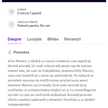
DURATA
2 ore cu 1 pauză
LIMITA DE VÂRSTĂ
Potrivit pentru 14+ ani
Despre
Locație
Bilete
Recenzii
Povestea
Vivie Warren, o tânără cu viziuni moderne care aspiră să
devină avocată, își vede viitorul dat peste cap de sosirea
mamei sale, de care se îndepărtase, doamna Kitty Warren,
care vine însoțită de o serie de pretendenți. Pe măsură ce
secretele ascunse de multă vreme privind sursa averii
doamnei Warren ies la iveală, Vivie este nevoită să se
confrunte cu complexitatea relației lor și cu constrângerile
sociale cu care se confruntă amândouă. Această poveste
oferă o analiză captivantă a dinamicii familiale și a căutării
independenței.