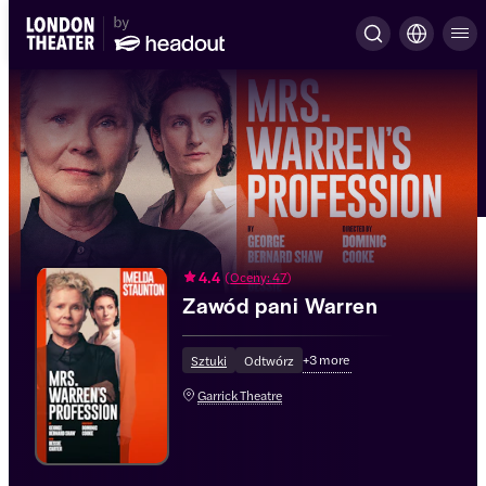
4.4
(
Oceny: 47
)
Zawód pani Warren
+
3
more
Sztuki
Odtwórz
Garrick Theatre