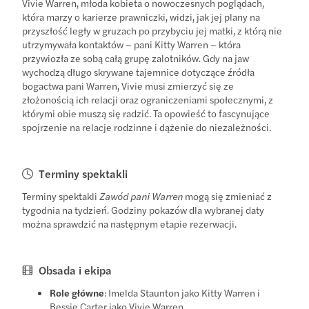
Vivie Warren, młoda kobieta o nowoczesnych poglądach,
która marzy o karierze prawniczki, widzi, jak jej plany na
przyszłość legły w gruzach po przybyciu jej matki, z którą nie
utrzymywała kontaktów – pani Kitty Warren – która
przywiozła ze sobą całą grupę zalotników. Gdy na jaw
wychodzą długo skrywane tajemnice dotyczące źródła
bogactwa pani Warren, Vivie musi zmierzyć się ze
złożonością ich relacji oraz ograniczeniami społecznymi, z
którymi obie muszą się radzić. Ta opowieść to fascynujące
spojrzenie na relacje rodzinne i dążenie do niezależności.
Terminy spektakli
Terminy spektakli
Zawód pani Warren
mogą się zmieniać z
tygodnia na tydzień. Godziny pokazów dla wybranej daty
można sprawdzić na następnym etapie rezerwacji.
Obsada i ekipa
Role główne
: Imelda Staunton jako Kitty Warren i
Bessie Carter jako Vivie Warren