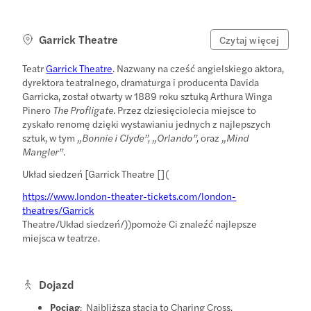
Garrick Theatre
Czytaj więcej
Teatr
Garrick Theatre
. Nazwany na cześć angielskiego aktora,
dyrektora teatralnego, dramaturga i producenta Davida
Garricka, został otwarty w 1889 roku sztuką Arthura Winga
Pinero
The Profligate
. Przez dziesięciolecia miejsce to
zyskało renomę dzięki wystawianiu jednych z najlepszych
sztuk, w tym
„Bonnie i Clyde”, „Orlando”,
oraz
„Mind
Mangler”
.
Układ siedzeń [Garrick Theatre [](
https://www.london-theater-tickets.com/london-
theatres/Garrick
Theatre/Układ siedzeń/))pomoże Ci znaleźć najlepsze
miejsca w teatrze.
Dojazd
Pociąg
: Najbliższa stacja to Charing Cross.