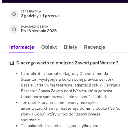
CZAS TRWANIA
2 godziny z 1 przerwą
DATA ZAKOŃCZENIA
Do 16 sierpnia 2025
Informacje
Obiekt
Bilety
Recenzje
Dlaczego warto to obejrzeć Zawód pani Warren?
Czterokrotna laureatka Nagrody Oliviera, Imelda
Staunton, występuje u boku swojej prawdziwej córki,
Bessie Carter, w tej teatralnej adaptacji sztuki George'a
Bernarda Shawa
Zawód pani Warren,
która porusza
temat norm społecznych i niezależności kobiet.
Ten duet, który na scenie tworzy niezwykłą i
autentyczną chemię, reżyseruje Dominic Cooke (
Hello,
Dolly!
i
Good
), który wnosi do Klasyki świeże
spojrzenie.
Ta znakomita inscenizacja, grana tylko przez