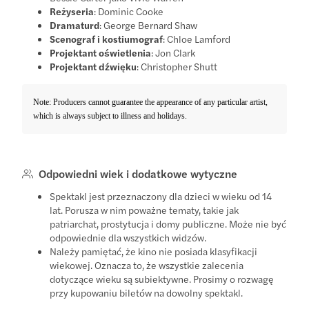
Reżyseria
: Dominic Cooke
Dramaturd
: George Bernard Shaw
Scenograf i kostiumograf
: Chloe Lamford
Projektant oświetlenia
: Jon Clark
Projektant dźwięku
: Christopher Shutt
Note: Producers cannot guarantee the appearance of any particular artist,
which is always subject to illness and holidays.
Odpowiedni wiek i dodatkowe wytyczne
Spektakl jest przeznaczony dla dzieci w wieku od 14
lat. Porusza w nim poważne tematy, takie jak
patriarchat, prostytucja i domy publiczne. Może nie być
odpowiednie dla wszystkich widzów.
Należy pamiętać, że kino nie posiada klasyfikacji
wiekowej. Oznacza to, że wszystkie zalecenia
dotyczące wieku są subiektywne. Prosimy o rozwagę
przy kupowaniu biletów na dowolny spektakl.