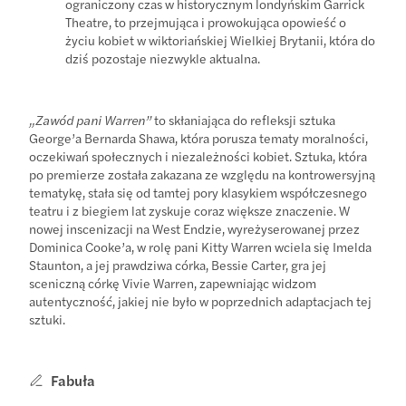
ograniczony czas w historycznym londyńskim Garrick
Theatre, to przejmująca i prowokująca opowieść o
życiu kobiet w wiktoriańskiej Wielkiej Brytanii, która do
dziś pozostaje niezwykle aktualna.
„Zawód pani Warren”
to skłaniająca do refleksji sztuka
George’a Bernarda Shawa, która porusza tematy moralności,
oczekiwań społecznych i niezależności kobiet. Sztuka, która
po premierze została zakazana ze względu na kontrowersyjną
tematykę, stała się od tamtej pory klasykiem współczesnego
teatru i z biegiem lat zyskuje coraz większe znaczenie. W
nowej inscenizacji na West Endzie, wyreżyserowanej przez
Dominica Cooke’a, w rolę pani Kitty Warren wciela się Imelda
Staunton, a jej prawdziwa córka, Bessie Carter, gra jej
sceniczną córkę Vivie Warren, zapewniając widzom
autentyczność, jakiej nie było w poprzednich adaptacjach tej
sztuki.
Fabuła