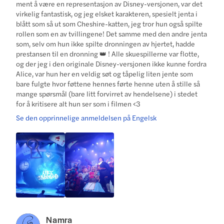
ment å være en representasjon av Disney-versjonen, var det
virkelig fantastisk, og jeg elsket karakteren, spesielt jenta i
blått som så ut som Cheshire-katten, jeg tror hun også spilte
rollen som en av tvillingene! Det samme med den andre jenta
som, selv om hun ikke spilte dronningen av hjertet, hadde
prestansen til en dronning 👑 ! Alle skuespillerne var flotte,
og der jeg i den originale Disney-versjonen ikke kunne fordra
Alice, var hun her en veldig søt og tåpelig liten jente som
bare fulgte hvor føttene hennes førte henne uten å stille så
mange spørsmål (bare litt forvirret av hendelsene) i stedet
for å kritisere alt hun ser som i filmen <3
Se den opprinnelige anmeldelsen på Engelsk
Namra