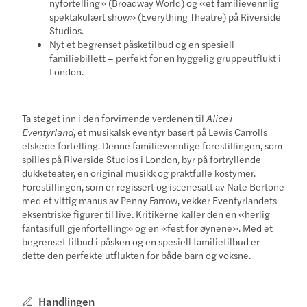
nyfortelling» (Broadway World) og «et familievennlig
spektakulært show» (Everything Theatre) på Riverside
Studios.
Nyt et begrenset påsketilbud og en spesiell
familiebillett – perfekt for en hyggelig gruppeutflukt i
London.
Ta steget inn i den forvirrende verdenen til
Alice i
Eventyrland
, et musikalsk eventyr basert på Lewis Carrolls
elskede fortelling. Denne familievennlige forestillingen, som
spilles på Riverside Studios i London, byr på fortryllende
dukketeater, en original musikk og praktfulle kostymer.
Forestillingen, som er regissert og iscenesatt av Nate Bertone
med et vittig manus av Penny Farrow, vekker Eventyrlandets
eksentriske figurer til live. Kritikerne kaller den en «herlig
fantasifull gjenfortelling» og en «fest for øynene». Med et
begrenset tilbud i påsken og en spesiell familietilbud er
dette den perfekte utflukten for både barn og voksne.
Handlingen