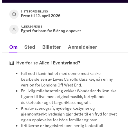
SISTE FORESTILLING
Frem til 12. april 2026
ALDERSGRENSE
Egnet for barn fra 5 år og oppover
Om
Sted
Billetter
Anmeldelser
Hvorfor se Alice i Eventyrland?
Fall ned i kaninhullet med denne musikalske
bearbeidelsen av Lewis Carrolls klassiker, nå i en ny
versjon for Londons Off West End.
En livlig rollebesetning vekker Wonderlands ikoniske
figurer til live med originalmusikk, fortryllende
dukketeater og et fargerikt scenografi.
Kreativ scenografi, nydelige kostymer og
gjennomtenkt lysdesign gjør dette til en fryd for øyet
og en opplevelse for både familier og barn.
Kritikerne er begeistret: «en herlig fantasifull