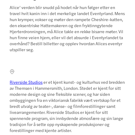
Alice’ verden blir snudd på hodet når hun følger etter en
travel hvit kanin inn i det merkelige landet Eventyrland. Mens
hun krymper, vokser og møter den rampete Cheshire-katten,
den eksentriske Hattemakeren og den fryktinngytende
Hjerterdronningen, må Alice takle en rekke bisarre møter. Vil
hun finne veien hjem, eller vil det absurde i Eventyrlandet ta
overhånd? Bestill billetter og opplev hvordan Alices eventyr
utspiller seg.
Riverside Studios
er et kjent kunst- og kulturhus ved bredden
av Themsen i Hammersmith, London. Stedet er kjent for sitt
moderne design og sine fleksible scener, og har siden
ombyggingen fra en viktoriansk fabrikk vært vertskap for et
bredt utvalg av teater-, danse- og filmforestillinger samt
livearrangementer. Riverside Studios er kjent for sitt
spennende program, sin innbydende atmosfære og sin lange
tradisjon for å sette opp nyskapende produksjoner og
forestillinger med kjente artister.