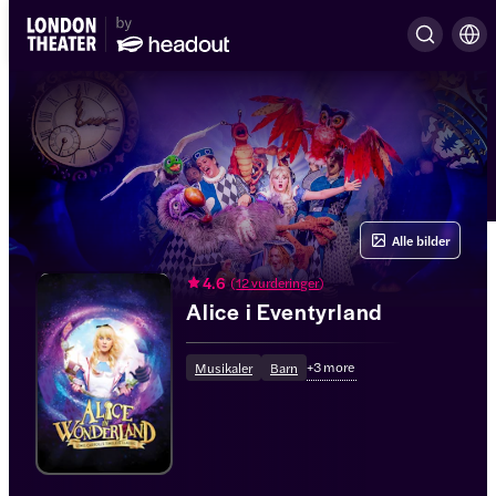
Alle bilder
4.6
(
12 vurderinger
)
Alice i Eventyrland
+
3
more
Musikaler
Barn