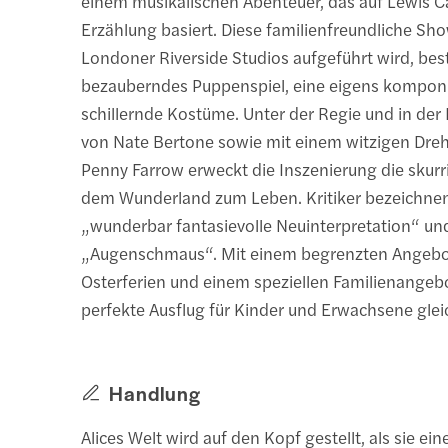
einem musikalischen Abenteuer, das auf Lewis Ca
Erzählung basiert. Diese familienfreundliche Sho
Londoner Riverside Studios aufgeführt wird, bes
bezauberndes Puppenspiel, eine eigens kompon
schillernde Kostüme. Unter der Regie und in der
von Nate Bertone sowie mit einem witzigen Dre
Penny Farrow erweckt die Inszenierung die skurr
dem Wunderland zum Leben. Kritiker bezeichnen
„wunderbar fantasievolle Neuinterpretation“ und
„Augenschmaus“. Mit einem begrenzten Angebo
Osterferien und einem speziellen Familienangebot
perfekte Ausflug für Kinder und Erwachsene gle
Handlung
Alices Welt wird auf den Kopf gestellt, als sie ei