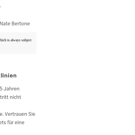
e
 Nate Bertone
which is always subject
linien
 5 Jahren
ritt nicht
e. Vertrauen Sie
ts für eine