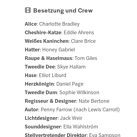
Besetzung und Crew
Alice
: Charlotte Bradley
Cheshire-Katze
: Eddie Ahrens
Weißes Kaninchen
: Clare Brice
Hatter
: Honey Gabriel
Raupe & Haselmaus
: Tom Giles
Tweedle Dee
: Skye Hallam
Hase
: Elliot Liburd
Herzkönigin
: Daniel Page
Tweedle Dum
: Sophie Wilkinson
Regisseur & Designer
: Nate Bertone
Autor
: Penny Farrow (nach Lewis Carroll)
Lichtdesigner
: Jack Weir
Sounddesigner
: Ella Wahlström
Stellvertretender Direktor
: Eva Sampson