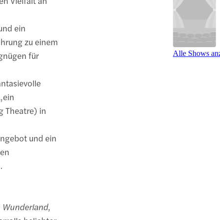
n Vielfalt an
und ein
führung zu einem
Alle Shows an
gnügen für
ntasievolle
„ein
g Theatre) in
angebot und ein
nen
.
im Wunderland
,