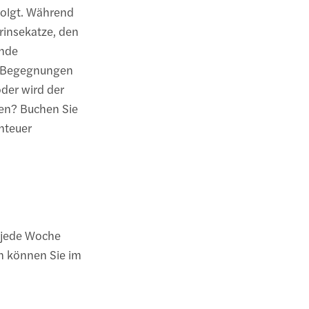
folgt. Während
rinsekatze, den
ende
er Begegnungen
der wird der
en? Buchen Sie
enteuer
jede Woche
in können Sie im