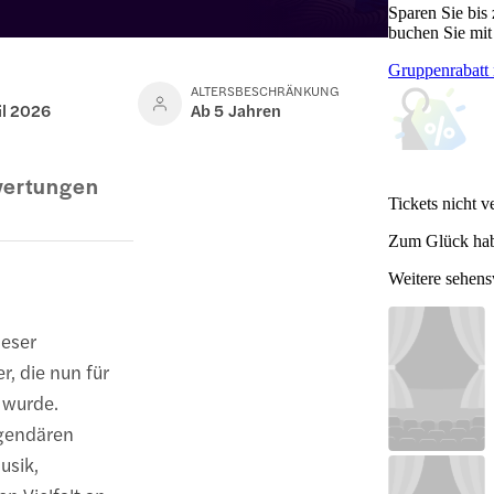
Sparen Sie bis
buchen Sie mit
Gruppenrabatt 
ALTERSBESCHRÄNKUNG
ril 2026
Ab 5 Jahren
ertungen
Tickets nicht v
Zum Glück hab
Weitere sehen
ieser
r, die nun für
 wurde.
egendären
usik,