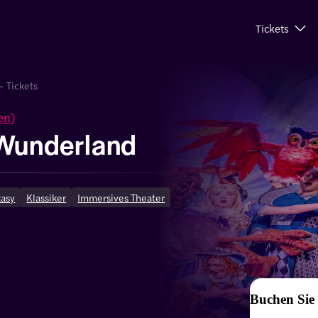
Tickets
– Tickets
en
)
 Wunderland
tasy
Klassiker
Immersives Theater
Buchen Sie