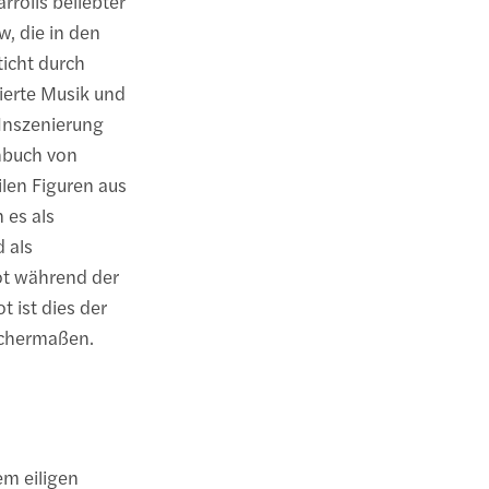
rrolls beliebter
w, die in den
ticht durch
ierte Musik und
 Inszenierung
hbuch von
ilen Figuren aus
 es als
 als
t während der
 ist dies der
ichermaßen.
nem eiligen