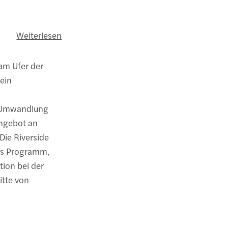
Weiterlesen
 am Ufer der
ein
r Umwandlung
 Angebot an
Die Riverside
hes Programm,
tion bei der
itte von