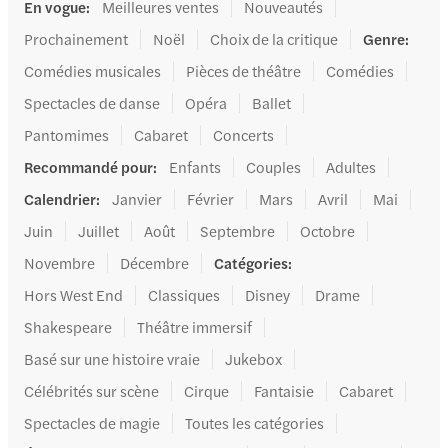
En vogue
:
Meilleures ventes
Nouveautés
Prochainement
Noël
Choix de la critique
Genre
:
Comédies musicales
Pièces de théâtre
Comédies
Spectacles de danse
Opéra
Ballet
Pantomimes
Cabaret
Concerts
Recommandé pour
:
Enfants
Couples
Adultes
Calendrier
:
Janvier
Février
Mars
Avril
Mai
Juin
Juillet
Août
Septembre
Octobre
Novembre
Décembre
Catégories
:
Hors West End
Classiques
Disney
Drame
Shakespeare
Théâtre immersif
Basé sur une histoire vraie
Jukebox
Célébrités sur scène
Cirque
Fantaisie
Cabaret
Spectacles de magie
Toutes les catégories