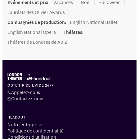
Événements et prix
:
Vacances
Noël
Halloween
Lauréats des Olivier Awards
Compagnies de production
:
English National Ballet
English National Opera
Théâtres
:
Théâtres de Londres de A à Z
OBTENIR DE L'AIDE 24/7
Appelez-nous
Contactez-nous
HEADOUT
Notre entreprise
Politique de confidentialité
Conditions d'utilisation