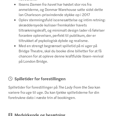
Ibsens
Damen fra havet
har høstet stor ros fra
anmelderne, og Donmar Warehouse satte sidst dette
Ian Charleson-prisvindende stykke op i 2017
Oplev stemningsfuld iscenesættelse og intim retning:
skræddersyede kulisser fremkalder havets
tiltrækningskraft, og minimalt design lader rå følelser
forankre oplevelsen, perfekt til publikum, der er
tiltrukket af psykologisk dybde og realisme.
Med en strengt begrænset spilletid på ni uger på
Bridge Theatre, skal du booke dine billetter for at få
chancen for at opleve denne kraftfulde Ibsen-revival
på London Bridge.
Spilletider for forestillingen
Spilletider for forestillinger på
The Lady from the Sea
kan
variere fra uge til uge. Du kan tjekke spilletiderne for din
foretrukne dato i næste trin af bookingen.
Medvirkende og besætning