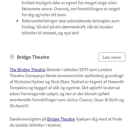
hvilket muligvis ikke er egnet for meget unge eller
følsomme seere. Overvej, om forestillingen er noget
for dig og/eller dit barn.
Aldersanbefalinger skal udelukkende betragtes som
forslag. Så stol på din dømmekraft, når du booker
billetter til showet, og nyd det!
Bridge Theatre
Læs mere
The Bridge Theatre
åbnede i oktober 2017 som London
Theatre Companys første kommercielle spillested, grundlagt
af Nicholas Hytner og Nick Starr. Teatret er tegnet af Haworth
Tompkins og bygget af stål og egetræ. Det søjlefri teatersal
sikrer fremragende udsyn, og her er der blevet opført
anerkendte forestillinger som
Julius Caesar, Guys & Dolls
og
Richard II
.
Sædeoversigten på
Bridge Theatre
hjælper dig med at finde
de bedste billetter i teatret.