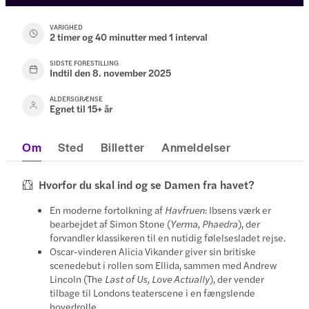
VARIGHED
2 timer og 40 minutter med 1 interval
SIDSTE FORESTILLING
Indtil den 8. november 2025
ALDERSGRÆNSE
Egnet til 15+ år
Om
Sted
Billetter
Anmeldelser
Hvorfor du skal ind og se Damen fra havet?
En moderne fortolkning af
Havfruen
: Ibsens værk er
bearbejdet af Simon Stone (
Yerma, Phaedra
), der
forvandler klassikeren til en nutidig følelsesladet rejse.
Oscar-vinderen Alicia Vikander giver sin britiske
scenedebut i rollen som Ellida, sammen med Andrew
Lincoln (The
Last of Us, Love Actually
), der vender
tilbage til Londons teaterscene i en fængslende
hovedrolle.