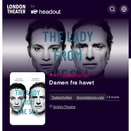
4.7
(
25 bedømmelser
)
Damen fra havet
+
3
more
Teaterstykker
Anmeldernes valg
Bridge Theatre