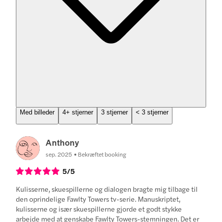
Med billeder
4+ stjerner
3 stjerner
< 3 stjerner
Anthony
sep. 2025
Bekræftet booking
5
/5
Kulisserne, skuespillerne og dialogen bragte mig tilbage til
den oprindelige Fawlty Towers tv-serie. Manuskriptet,
kulisserne og især skuespillerne gjorde et godt stykke
arbejde med at genskabe Fawlty Towers-stemningen. Det er