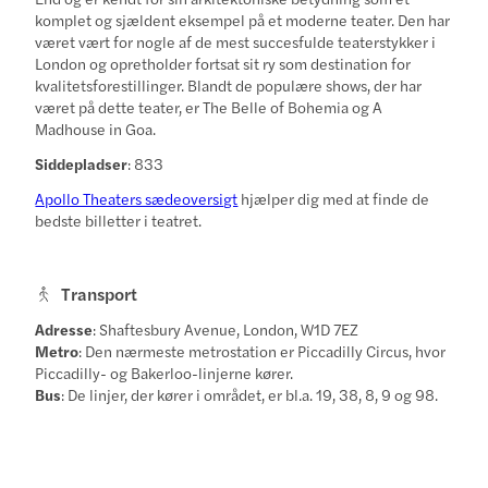
komplet og sjældent eksempel på et moderne teater. Den har
været vært for nogle af de mest succesfulde teaterstykker i
London og opretholder fortsat sit ry som destination for
kvalitetsforestillinger. Blandt de populære shows, der har
været på dette teater, er The Belle of Bohemia og A
Madhouse in Goa.
Siddepladser
: 833
Apollo Theaters sædeoversigt
hjælper dig med at finde de
bedste billetter i teatret.
Transport
Adresse
: Shaftesbury Avenue, London, W1D 7EZ
Metro
: Den nærmeste metrostation er Piccadilly Circus, hvor
Piccadilly- og Bakerloo-linjerne kører.
Bus
: De linjer, der kører i området, er bl.a. 19, 38, 8, 9 og 98.