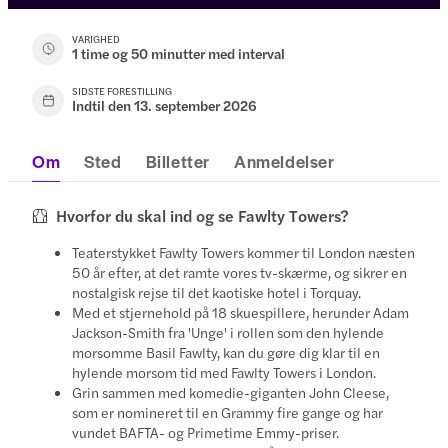
VARIGHED
1 time og 50 minutter med interval
SIDSTE FORESTILLING
Indtil den 13. september 2026
Om
Sted
Billetter
Anmeldelser
Hvorfor du skal ind og se Fawlty Towers?
Teaterstykket Fawlty Towers kommer til London næsten
50 år efter, at det ramte vores tv-skærme, og sikrer en
nostalgisk rejse til det kaotiske hotel i Torquay.
Med et stjernehold på 18 skuespillere, herunder Adam
Jackson-Smith fra 'Unge' i rollen som den hylende
morsomme Basil Fawlty, kan du gøre dig klar til en
hylende morsom tid med Fawlty Towers i London.
Grin sammen med komedie-giganten John Cleese,
som er nomineret til en Grammy fire gange og har
vundet BAFTA- og Primetime Emmy-priser.