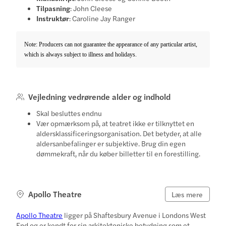
Tilpasning
: John Cleese
Instruktør
: Caroline Jay Ranger
Note: Producers can not guarantee the appearance of any particular artist,
which is always subject to illness and holidays.
Vejledning vedrørende alder og indhold
Skal besluttes endnu
Vær opmærksom på, at teatret ikke er tilknyttet en
aldersklassificeringsorganisation. Det betyder, at alle
aldersanbefalinger er subjektive. Brug din egen
dømmekraft, når du køber billetter til en forestilling.
Apollo Theatre
Læs mere
Apollo Theatre
ligger på Shaftesbury Avenue i Londons West
End og er kendt for sin arkitektoniske betydning som et