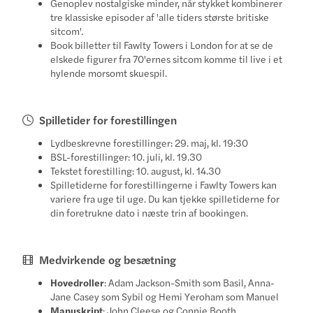
Genoplev nostalgiske minder, når stykket kombinerer
tre klassiske episoder af 'alle tiders største britiske
sitcom'.
Book billetter til Fawlty Towers i London for at se de
elskede figurer fra 70'ernes sitcom komme til live i et
hylende morsomt skuespil.
Spilletider for forestillingen
Lydbeskrevne forestillinger: 29. maj, kl. 19:30
BSL-forestillinger: 10. juli, kl. 19.30
Tekstet forestilling: 10. august, kl. 14.30
Spilletiderne for forestillingerne i Fawlty Towers kan
variere fra uge til uge. Du kan tjekke spilletiderne for
din foretrukne dato i næste trin af bookingen.
Medvirkende og besætning
Hovedroller
: Adam Jackson-Smith som Basil, Anna-
Jane Casey som Sybil og Hemi Yeroham som Manuel
Manuskript
: John Cleese og Connie Booth