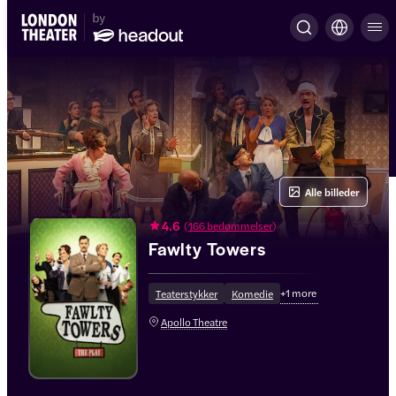
Alle billeder
4.6
(
166 bedømmelser
)
Fawlty Towers
+
1
more
Teaterstykker
Komedie
Apollo Theatre