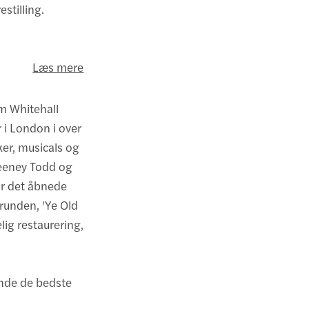
estilling.
Læs mere
m Whitehall
r i London i over
ker, musicals og
eeney Todd og
Før det åbnede
grunden, 'Ye Old
lig restaurering,
inde de bedste