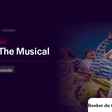
– billetter
ser
)
 The Musical
Komedie
Booker du t