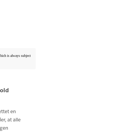
which is always subject
hold
yttet en
r, at alle
egen