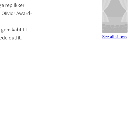
ge replikker
 Olivier Award-
 genskabt til
ede outfit.
See all shows