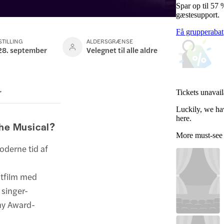
Spar op til 57
gæstesupport.
Få grupperabat
STILLING
ALDERSGRÆNSE
 28. september
Velegnet til alle aldre
r
Tickets unavail
Luckily, we ha
here.
The Musical?
More must-see
oderne tid af
ltfilm med
 singer-
my Award-