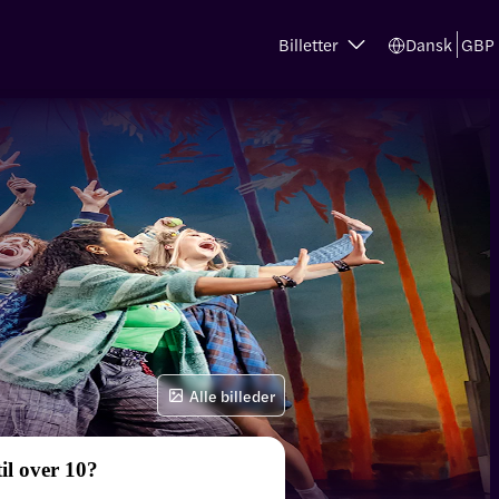
Billetter
Dansk
GBP
Alle billeder
il over 10?