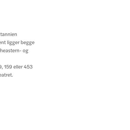
itannien
nt ligger begge
theastern- og
39, 159 eller 453
eatret.