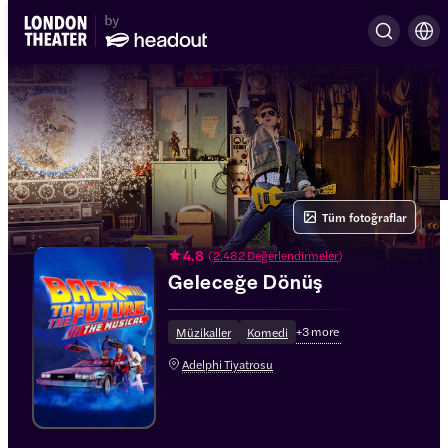
Tüm fotoğraflar
4.8
(
2.482 Değerlendirmeler
)
Geleceğe Dönüş
+
3
more
Müzikaller
Komedi
Adelphi Tiyatrosu