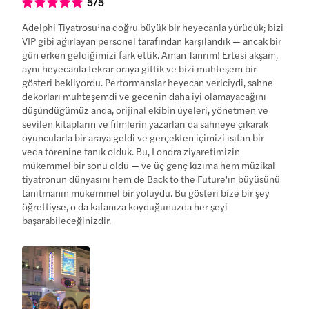
5
/5
Adelphi Tiyatrosu’na doğru büyük bir heyecanla yürüdük; bizi
VIP gibi ağırlayan personel tarafından karşılandık — ancak bir
gün erken geldiğimizi fark ettik. Aman Tanrım! Ertesi akşam,
aynı heyecanla tekrar oraya gittik ve bizi muhteşem bir
gösteri bekliyordu. Performanslar heyecan vericiydi, sahne
dekorları muhteşemdi ve gecenin daha iyi olamayacağını
düşündüğümüz anda, orijinal ekibin üyeleri, yönetmen ve
sevilen kitapların ve filmlerin yazarları da sahneye çıkarak
oyuncularla bir araya geldi ve gerçekten içimizi ısıtan bir
veda törenine tanık olduk. Bu, Londra ziyaretimizin
mükemmel bir sonu oldu — ve üç genç kızıma hem müzikal
tiyatronun dünyasını hem de Back to the Future'ın büyüsünü
tanıtmanın mükemmel bir yoluydu. Bu gösteri bize bir şey
öğrettiyse, o da kafanıza koyduğunuzda her şeyi
başarabileceğinizdir.