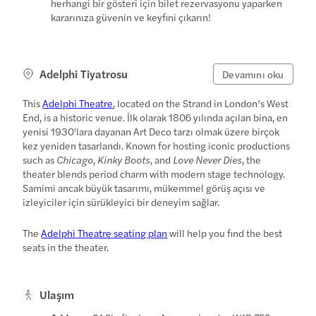
herhangi bir gösteri için bilet rezervasyonu yaparken
kararınıza güvenin ve keyfini çıkarın!
Adelphi Tiyatrosu
Devamını oku
This
Adelphi Theatre
, located on the Strand in London’s West
End, is a historic venue. İlk olarak 1806 yılında açılan bina, en
yenisi 1930'lara dayanan Art Deco tarzı olmak üzere birçok
kez yeniden tasarlandı. Known for hosting iconic productions
such as
Chicago
,
Kinky Boots
, and
Love Never Dies
, the
theater blends period charm with modern stage technology.
Samimi ancak büyük tasarımı, mükemmel görüş açısı ve
izleyiciler için sürükleyici bir deneyim sağlar.
The
Adelphi Theatre seating plan
will help you find the best
seats in the theater.
Ulaşım