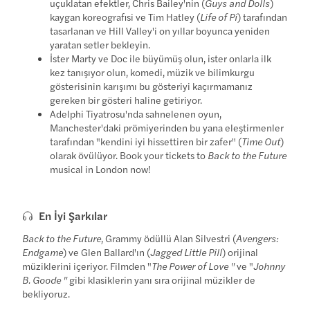
uçuklatan efektler, Chris Bailey'nin (
Guys and Dolls
)
kaygan koreografisi ve Tim Hatley (
Life of Pi
) tarafından
tasarlanan ve Hill Valley'i on yıllar boyunca yeniden
yaratan setler bekleyin.
İster Marty ve Doc ile büyümüş olun, ister onlarla ilk
kez tanışıyor olun, komedi, müzik ve bilimkurgu
gösterisinin karışımı bu gösteriyi kaçırmamanız
gereken bir gösteri haline getiriyor.
Adelphi Tiyatrosu'nda sahnelenen oyun,
Manchester'daki prömiyerinden bu yana eleştirmenler
tarafından "kendini iyi hissettiren bir zafer" (
Time Out
)
olarak övülüyor. Book your tickets to
Back to the Future
musical in London now!
En İyi Şarkılar
Back to the Future
, Grammy ödüllü Alan Silvestri (
Avengers:
Endgame
) ve Glen Ballard'ın (
Jagged Little Pill
) orijinal
müziklerini içeriyor. Filmden "
The Power of Love "
ve "
Johnny
B. Goode "
gibi klasiklerin yanı sıra orijinal müzikler de
bekliyoruz.