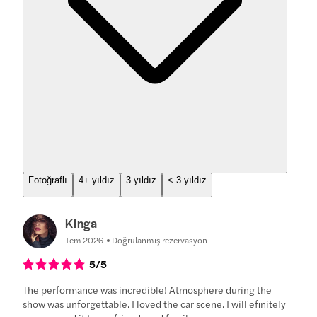
Fotoğraflı
4+ yıldız
3 yıldız
< 3 yıldız
Kinga
Tem 2026
Doğrulanmış rezervasyon
5
/5
The performance was incredible! Atmosphere during the
show was unforgettable. I loved the car scene. I will efinitely