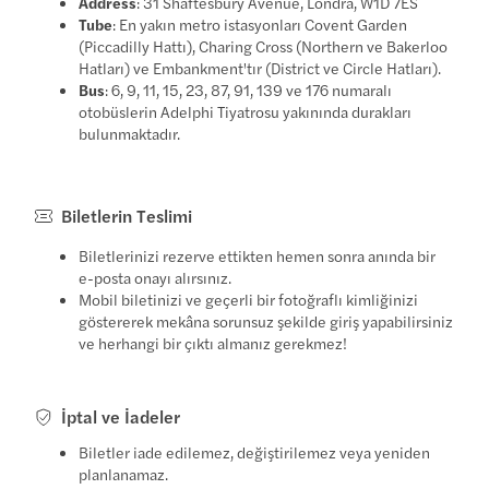
Address
: 31 Shaftesbury Avenue, Londra, W1D 7ES
Tube
: En yakın metro istasyonları Covent Garden
(Piccadilly Hattı), Charing Cross (Northern ve Bakerloo
Hatları) ve Embankment'tır (District ve Circle Hatları).
Bus
: 6, 9, 11, 15, 23, 87, 91, 139 ve 176 numaralı
otobüslerin Adelphi Tiyatrosu yakınında durakları
bulunmaktadır.
Biletlerin Teslimi
Biletlerinizi rezerve ettikten hemen sonra anında bir
e-posta onayı alırsınız.
Mobil biletinizi ve geçerli bir fotoğraflı kimliğinizi
göstererek mekâna sorunsuz şekilde giriş yapabilirsiniz
ve herhangi bir çıktı almanız gerekmez!
İptal ve İadeler
Biletler iade edilemez, değiştirilemez veya yeniden
planlanamaz.