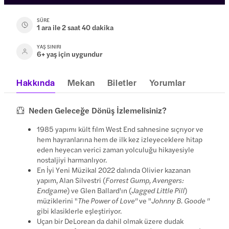
SÜRE
1 ara ile 2 saat 40 dakika
YAŞ SINIRI
6+ yaş için uygundur
Hakkında
Mekan
Biletler
Yorumlar
Neden Geleceğe Dönüş İzlemelisiniz?
1985 yapımı kült film West End sahnesine sıçrıyor ve
hem hayranlarına hem de ilk kez izleyeceklere hitap
eden heyecan verici zaman yolculuğu hikayesiyle
nostaljiyi harmanlıyor.
En İyi Yeni Müzikal 2022 dalında Olivier kazanan
yapım, Alan Silvestri (
Forrest Gump, Avengers:
Endgame
) ve Glen Ballard'ın (
Jagged Little Pill
)
müziklerini "
The Power of Love"
ve "
Johnny B. Goode "
gibi klasiklerle eşleştiriyor.
Uçan bir DeLorean da dahil olmak üzere dudak