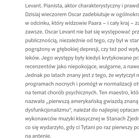
Levant. Pianista, aktor charakterystyczny i prawd
Dzisiaj wieczorem Oscar zadebiutuje w ogólnokra
w odcinku, który widzowie Paara – i cały kraj – 
zawsze. Oscar Levant nie bał się występować pr
publicznością, niezależnie od tego, czy był w stan
pogrążony w głębokiej depresji, czy też pod wp
leków. Jego występy były kiedyś krytykowane pr
recenzentów jako niepokojące, wulgarne, a nawe
Jednak po latach znany jest z tego, że wytyczył 
programach nocnych i pomógł w normalizacji otw
na temat chorób psychicznych. Ten maestro, któ
nazwała „pierwszą amerykańską gwiazdą znaną 
dysfunkcjonalizmu”, należał do najlepiej opłaca
wykonawców muzyki klasycznej w Stanach Zjedn
co się wydarzyło, gdy ci Tytani po raz pierwszy p
na antenie.