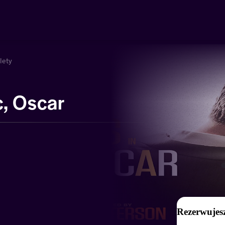
lety
, Oscar
Rezerwujesz