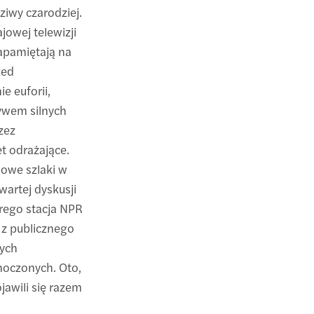
ziwy czarodziej.
jowej telewizji
zapamiętają na
zed
ie euforii,
ływem silnych
zez
t odrażające.
nowe szlaki w
artej dyskusji
rego stacja NPR
z publicznego
nych
oczonych. Oto,
ojawili się razem