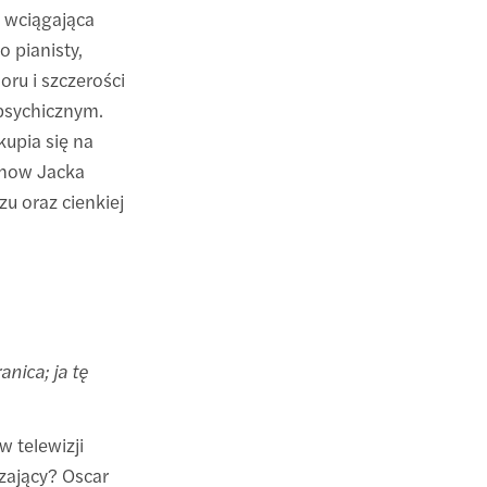
a wciągająca
 pianisty,
oru i szczerości
psychicznym.
kupia się na
show Jacka
u oraz cienkiej
nica; ja tę
 telewizji
zający? Oscar