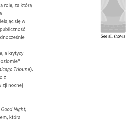
 rolę, za którą
a
elając się w
 publiczność
ednocześnie
See all shows
, a krytycy
poziomie”
icago Tribune
).
o z
izji nocnej
ę
Good Night,
em, która