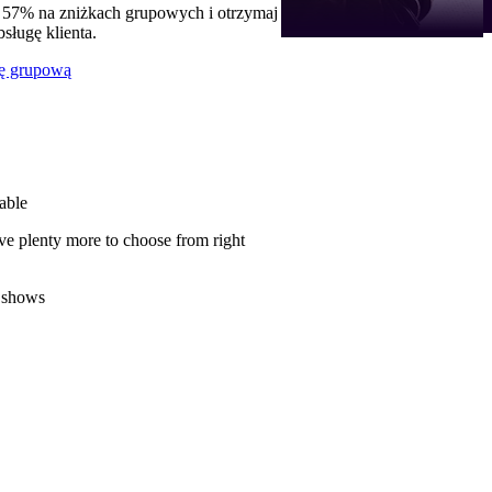
 57% na zniżkach grupowych i otrzymaj
ługę klienta.
ę grupową
able
ve plenty more to choose from right
 shows