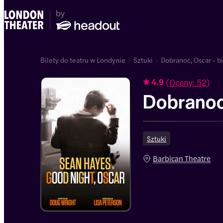
Bilety do teatru w Londynie
Sztuki
Dobranoc, Oscar - bi
(
Oceny: 52
)
4.9
Dobranoc
Sztuki
Barbican Theatre