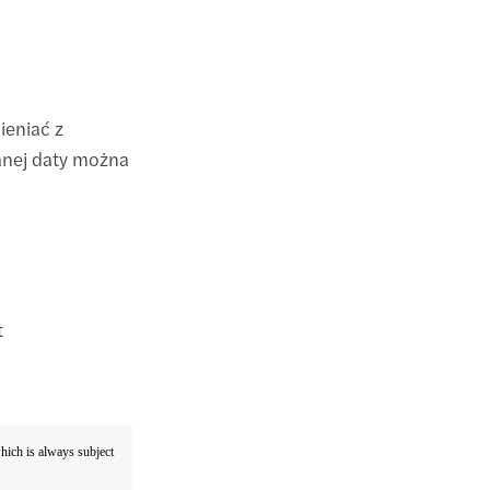
ieniać z
anej daty można
t
which is always subject