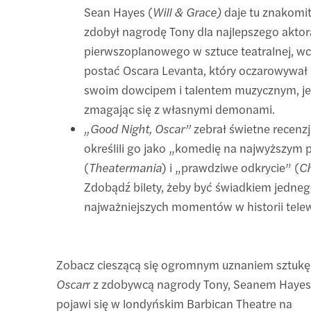
Sean Hayes (
Will & Grace)
daje tu znakomitą
zdobył nagrodę Tony dla najlepszego aktor
pierwszoplanowego w sztuce teatralnej, wci
postać Oscara Levanta, który oczarowywał
swoim dowcipem i talentem muzycznym, j
zmagając się z własnymi demonami.
„Good Night, Oscar”
zebrał świetne recenzje
określili go jako „komedię na najwyższym 
(
Theatermania
) i „prawdziwe odkrycie” (
Ch
Zdobądź bilety, żeby być świadkiem jedneg
najważniejszych momentów w historii telew
Zobacz cieszącą się ogromnym uznaniem sztuk
Oscar
r z zdobywcą nagrody Tony, Seanem Hayes
pojawi się w londyńskim Barbican Theatre na