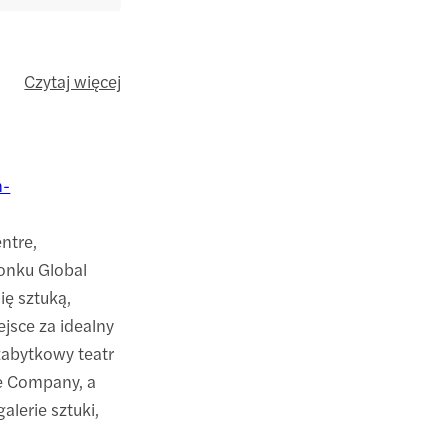
Czytaj więcej
n-
ntre,
łonku Global
ię sztuką,
ejsce za idealny
zabytkowy teatr
e Company, a
alerie sztuki,