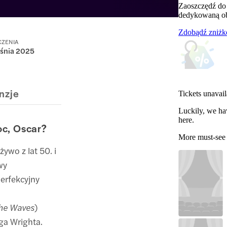
Zaoszczędź do
dedykowaną obs
Zdobądź zniżk
CZENIA
eśnia 2025
nzje
Tickets unavail
Luckily, we ha
here.
oc, Oscar?
More must-see
żywo z lat 50. i
wy
erfekcyjny
The Waves
)
ga Wrighta.