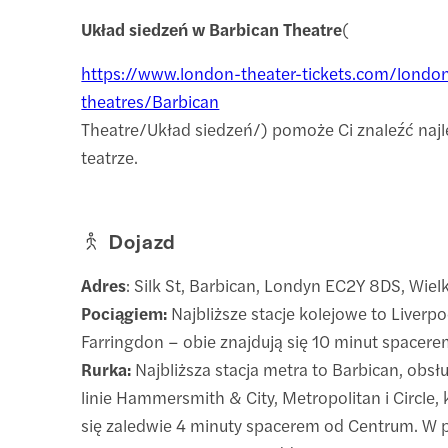
Układ siedzeń w Barbican Theatre
(
https://www.london-theater-tickets.com/londo
theatres/Barbican
Theatre/Układ siedzeń/) pomoże Ci znaleźć najl
teatrze.
Dojazd
Adres
: Silk St, Barbican, Londyn EC2Y 8DS, Wiel
Pociągiem:
Najbliższe stacje kolejowe to Liverpoo
Farringdon – obie znajdują się 10 minut space
Rurka:
Najbliższa stacja metra to Barbican, obs
linie Hammersmith & City, Metropolitan i Circle, 
się zaledwie 4 minuty spacerem od Centrum. W p