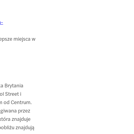
n-
epsze miejsca w
ka Brytania
l Street i
rem od Centrum.
ługiwana przez
która znajduje
obliżu znajdują