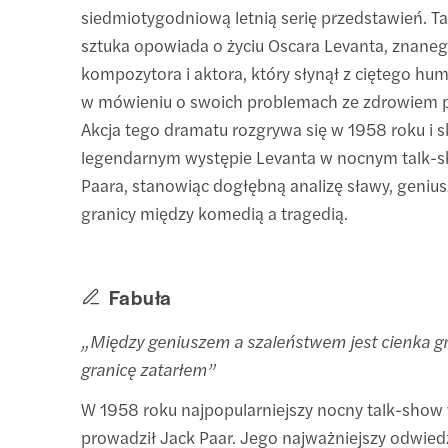
siedmiotygodniową letnią serię przedstawień. T
sztuka opowiada o życiu Oscara Levanta, znanego
kompozytora i aktora, który słynął z ciętego hum
w mówieniu o swoich problemach ze zdrowiem 
Akcja tego dramatu rozgrywa się w 1958 roku i s
legendarnym występie Levanta w nocnym talk-
Paara, stanowiąc dogłębną analizę sławy, geniusz
granicy między komedią a tragedią.
Fabuła
„Między geniuszem a szaleństwem jest cienka gra
granicę zatarłem”
W 1958 roku najpopularniejszy nocny talk-show w
prowadził Jack Paar. Jego najważniejszy odwied