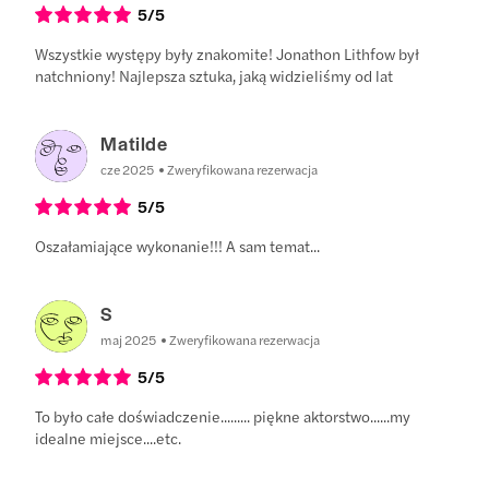
5
/5
Wszystkie występy były znakomite! Jonathon Lithfow był
natchniony! Najlepsza sztuka, jaką widzieliśmy od lat
Matilde
cze 2025
Zweryfikowana rezerwacja
5
/5
Oszałamiające wykonanie!!! A sam temat...
S
maj 2025
Zweryfikowana rezerwacja
5
/5
To było całe doświadczenie......... piękne aktorstwo......my
idealne miejsce....etc.