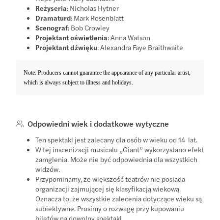
Reżyseria
: Nicholas Hytner
Dramaturd
: Mark Rosenblatt
Scenograf
: Bob Crowley
Projektant oświetlenia
: Anna Watson
Projektant dźwięku
: Alexandra Faye Braithwaite
Note: Producers cannot guarantee the appearance of any particular artist,
which is always subject to illness and holidays.
Odpowiedni wiek i dodatkowe wytyczne
Ten spektakl jest zalecany dla osób w wieku od 14 lat.
W tej inscenizacji musicalu „Giant” wykorzystano efekt
zamglenia. Może nie być odpowiednia dla wszystkich
widzów.
Przypominamy, że większość teatrów nie posiada
organizacji zajmującej się klasyfikacją wiekową.
Oznacza to, że wszystkie zalecenia dotyczące wieku są
subiektywne. Prosimy o rozwagę przy kupowaniu
biletów na dowolny spektakl.