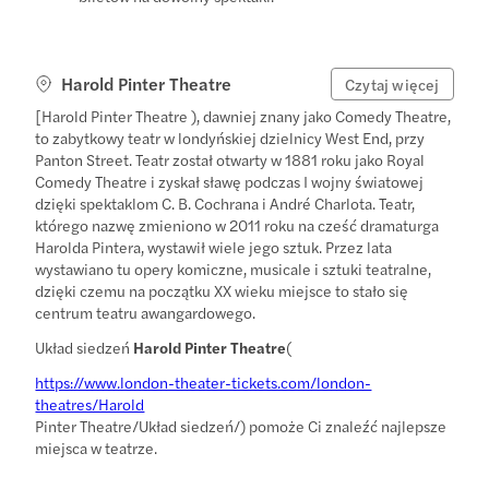
Harold Pinter Theatre
Czytaj więcej
[Harold Pinter Theatre
), dawniej znany jako Comedy Theatre,
to zabytkowy teatr w londyńskiej dzielnicy West End, przy
Panton Street. Teatr został otwarty w 1881 roku jako Royal
Comedy Theatre i zyskał sławę podczas I wojny światowej
dzięki spektaklom C. B. Cochrana i André Charlota. Teatr,
którego nazwę zmieniono w 2011 roku na cześć dramaturga
Harolda Pintera, wystawił wiele jego sztuk. Przez lata
wystawiano tu opery komiczne, musicale i sztuki teatralne,
dzięki czemu na początku XX wieku miejsce to stało się
centrum teatru awangardowego.
Układ siedzeń
Harold Pinter Theatre
(
https://www.london-theater-tickets.com/london-
theatres/Harold
Pinter Theatre/Układ siedzeń/) pomoże Ci znaleźć najlepsze
miejsca w teatrze.