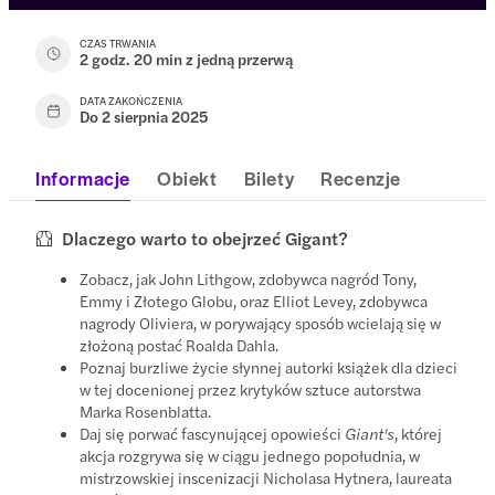
CZAS TRWANIA
2 godz. 20 min z jedną przerwą
DATA ZAKOŃCZENIA
Do 2 sierpnia 2025
Informacje
Obiekt
Bilety
Recenzje
Dlaczego warto to obejrzeć Gigant?
Zobacz, jak John Lithgow, zdobywca nagród Tony,
Emmy i Złotego Globu, oraz Elliot Levey, zdobywca
nagrody Oliviera, w porywający sposób wcielają się w
złożoną postać Roalda Dahla.
Poznaj burzliwe życie słynnej autorki książek dla dzieci
w tej docenionej przez krytyków sztuce autorstwa
Marka Rosenblatta.
Daj się porwać fascynującej opowieści
Giant's
, której
akcja rozgrywa się w ciągu jednego popołudnia, w
mistrzowskiej inscenizacji Nicholasa Hytnera, laureata