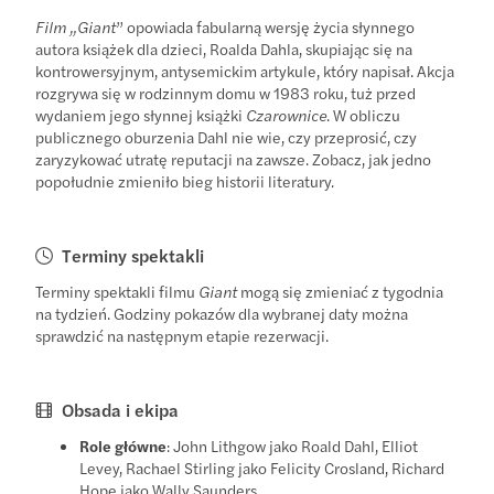
Film „Giant
” opowiada fabularną wersję życia słynnego
autora książek dla dzieci, Roalda Dahla, skupiając się na
kontrowersyjnym, antysemickim artykule, który napisał. Akcja
rozgrywa się w rodzinnym domu w 1983 roku, tuż przed
wydaniem jego słynnej książki
Czarownice
. W obliczu
publicznego oburzenia Dahl nie wie, czy przeprosić, czy
zaryzykować utratę reputacji na zawsze. Zobacz, jak jedno
popołudnie zmieniło bieg historii literatury.
Terminy spektakli
Terminy spektakli filmu
Giant
mogą się zmieniać z tygodnia
na tydzień. Godziny pokazów dla wybranej daty można
sprawdzić na następnym etapie rezerwacji.
Obsada i ekipa
Role główne
: John Lithgow jako Roald Dahl, Elliot
Levey, Rachael Stirling jako Felicity Crosland, Richard
Hope jako Wally Saunders