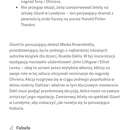
nagród Tony i Oliviera.
Nie przegap okazji, żeby zarezerwować bilety na
sztukę
Giant
w Londynie – ten porywający dramat z
pewnością zrobi furorę na scenie Harold Pinter
Theatre.
Giant
to poruszający debiut Marka Rosenblatta,
przedstawiający życie jednego z najbardziej lubianych
autorów książek dla dzieci, Roalda Dahla. W tej inscenizacji
występują niezwykle utalentowani John Lithgow i Elliot
Levey – obaj to uznani przez krytyków aktorzy, którzy za
swoje role w tej sztuce otrzymali nominacje do nagrody
Oliviera. Akcja rozgrywa się w ciągu jednego popołudnia w
domu rodziny Dahlów i właśnie w tym kluczowym momencie
Dahl musi podjąć przełomową decyzję, która może na zawsze
zniszczyć jego reputację. Zarezerwuj bilety na spektakl
Giant
w Londynie, aby zobaczyć, jak rozwija się ta poruszająca
historia.
Fabuła