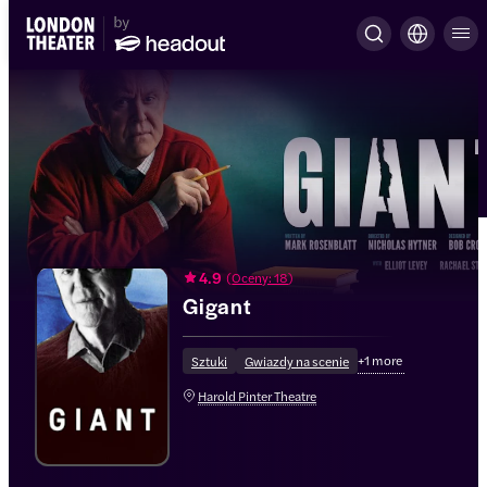
4.9
(
Oceny: 18
)
Gigant
+
1
more
Sztuki
Gwiazdy na scenie
Harold Pinter Theatre