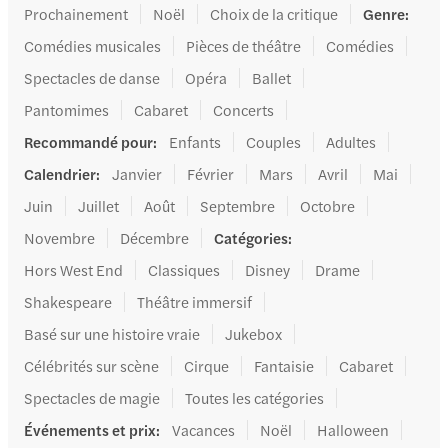
Prochainement
Noël
Choix de la critique
Genre
:
Comédies musicales
Pièces de théâtre
Comédies
Spectacles de danse
Opéra
Ballet
Pantomimes
Cabaret
Concerts
Recommandé pour
:
Enfants
Couples
Adultes
Calendrier
:
Janvier
Février
Mars
Avril
Mai
Juin
Juillet
Août
Septembre
Octobre
Novembre
Décembre
Catégories
:
Hors West End
Classiques
Disney
Drame
Shakespeare
Théâtre immersif
Basé sur une histoire vraie
Jukebox
Célébrités sur scène
Cirque
Fantaisie
Cabaret
Spectacles de magie
Toutes les catégories
Événements et prix
:
Vacances
Noël
Halloween