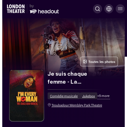
Toutes les photos
Je suis chaque
femme - La
comédie musicale
+
5
more
Chaka Khan
Comédie musicale
Jukebox
Troubadour Wembley Park Theatre