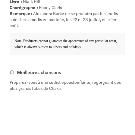
Livre
: Nia T. Hill
Chorégraphe
: Ebony Clarke
Remarque :
Alexandra Burke ne se produira pas les jeudis
soirs, les samedis en matinée, les 22 et 23 juillet, ni le 1er
août.
Note: Producers cannot guarantee the appearance of any particular artist,
which is always subject to illness and holidays.
Meilleures chansons
Préparez-vous à une setlist époustouflante, regorgeant des
plus grands tubes de Chaka.